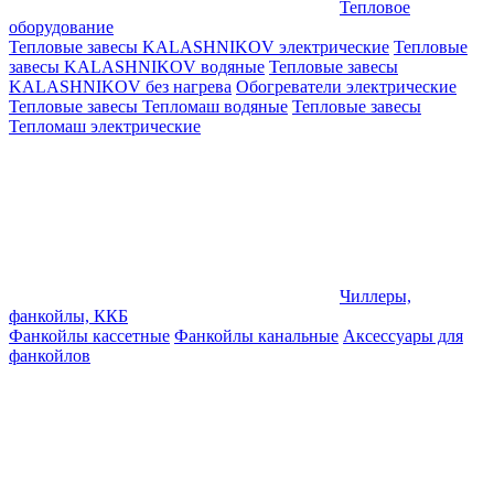
Тепловое
оборудование
Тепловые завесы KALASHNIKOV электрические
Тепловые
завесы KALASHNIKOV водяные
Тепловые завесы
KALASHNIKOV без нагрева
Обогреватели электрические
Тепловые завесы Тепломаш водяные
Тепловые завесы
Тепломаш электрические
Чиллеры,
фанкойлы, ККБ
Фанкойлы кассетные
Фанкойлы канальные
Аксессуары для
фанкойлов