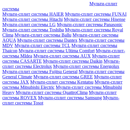
Мульти-сплит
системы
Мульти-сплит системы HAIER
Мульти-сплит системы FUNAI
Мульти-сплит системы Hitachi
Мульти-сплит системы Hisense
Мульти-сплит системы LG
Мульти-сплит системы Panasonic
Мульти-сплит системы Toshiba
Мульти-сплит системы Royal
Clima
Мульти-сплит системы Ballu
Мульти-сплит системы
AQUA
Мульти-сплит системы Dantex
Мульти-сплит системы
MDV
Мульти-сплит системы TCL
Мульти-сплит системы
Thaicon
Мульти-сплит системы Ultima Comfort
Мульти-сплит-
системы MIdea
Мульти-сплит системы AUX
Мульти-сплит
системы CASARTE
Мульти-сплит системы Daikin
Мульти-
сплит системы Electrolux
Мульти-сплит системы Energolux
Мульти-сплит системы Fujitsu General
Мульти-сплит системы
General Climate
Мульти-сплит системы GREE
Мульти-сплит
системы JAX
Мульти-сплит системы Kentatsu
Мульти-сплит
системы Mitsubishi Electric
Мульти-сплит системы Mitsubishi
Heavy
Мульти-сплит системы QuattroClima
Мульти-сплит
системы ROVEX
Мульти-сплит системы Samsung
Мульти-
сплит системы Tosot