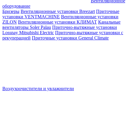
Вентиляционное
оборудование
Бризеры
Вентиляционные установки Breezart
Приточные
установки VENTMACHINE
Вентиляционные установки
ZILON
Вентиляционные установки КЛИМАТ
Канальные
вентиляторы Soler Palau
Приточно-вытяжные установки
Lossnay Mitsubishi Electric
Приточно-вытяжные установки с
рекуперацией
Приточные установки General Climate
Воздухоочистители и увлажнители