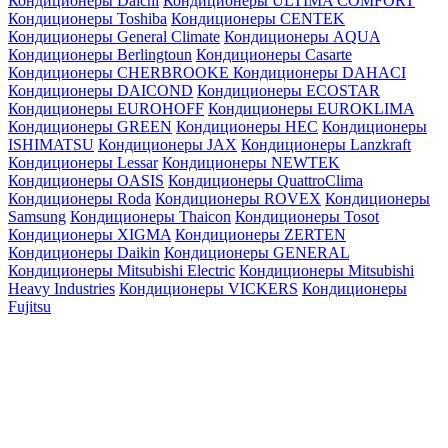
Кондиционеры Daichi
Кондиционеры ULTIMA COMFORT
Кондиционеры Toshiba
Кондиционеры CENTEK
Кондиционеры General Climate
Кондиционеры AQUA
Кондиционеры Berlingtoun
Кондиционеры Casarte
Кондиционеры CHERBROOKE
Кондиционеры DAHACI
Кондиционеры DAICOND
Кондиционеры ECOSTAR
Кондиционеры EUROHOFF
Кондиционеры EUROKLIMA
Кондиционеры GREEN
Кондиционеры HEC
Кондиционеры
ISHIMATSU
Кондиционеры JAX
Кондиционеры Lanzkraft
Кондиционеры Lessar
Кондиционеры NEWTEK
Кондиционеры OASIS
Кондиционеры QuattroClima
Кондиционеры Roda
Кондиционеры ROVEX
Кондиционеры
Samsung
Кондиционеры Thaicon
Кондиционеры Tosot
Кондиционеры XIGMA
Кондиционеры ZERTEN
Кондиционеры Daikin
Кондиционеры GENERAL
Кондиционеры Mitsubishi Electric
Кондиционеры Mitsubishi
Heavy Industries
Кондиционеры VICKERS
Кондиционеры
Fujitsu