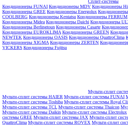
Сплит-системы
Кондиционеры FUNAI
Кондиционеры MDV
Кондиционеры Hi
Кондиционеры GREE
Кондиционеры Energolux
Кондиционеры
СOOLBERG
Кондиционеры Kentatsu
Кондиционеры FERRUM
Кондиционеры Midea
Кондиционеры Daichi
Кондиционеры U
Кондиционеры Berlingtoun
Кондиционеры Casarte
Кондицион
Кондиционеры EUROKLIMA
Кондиционеры GREEN
Кондиц
NEWTEK
Кондиционеры OASIS
Кондиционеры QuattroClima
Кондиционеры XIGMA
Кондиционеры ZERTEN
Кондиционеры
VICKERS
Кондиционеры Fujitsu
Мульти-сплит сист
Мульти-сплит системы HAIER
Мульти-сплит системы FUNAI
М
Мульти-сплит системы Toshiba
Мульти-сплит системы Royal Cl
Мульти-сплит системы TCL
Мульти-сплит системы Thaicon
Мул
Мульти-сплит системы Daikin
Мульти-сплит системы Electrolux
системы GREE
Мульти-сплит системы JAX
Мульти-сплит сист
QuattroClima
Мульти-сплит системы ROVEX
Мульти-сплит сис