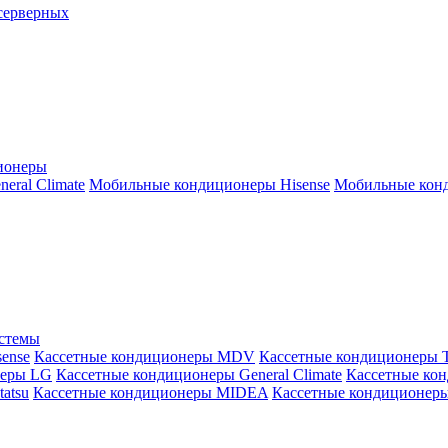
серверных
ионеры
ral Climate
Мобильные кондиционеры Hisense
Мобильные конд
истемы
ense
Кассетные кондиционеры MDV
Кассетные кондиционеры 
неры LG
Кассетные кондиционеры General Climate
Кассетные конд
atsu
Кассетные кондиционеры MIDEA
Кассетные кондиционер