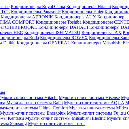
sense
Кондиционеры Royal Clima
Кондиционеры Hitachi
Кондиц
 TCL
Кондиционеры Panasonic
Кондиционеры Haier
Кондиционе
Кондиционеры AERONIK
Кондиционеры AUX
Кондиционеры 
LTIMA COMFORT
Кондиционеры Toshiba
Кондиционеры CENT
еры CHERBROOKE
Кондиционеры DAHACI
Кондиционеры D
ионеры HEC
Кондиционеры ISHIMATSU
Кондиционеры JAX
Ко
Кондиционеры Roda
Кондиционеры ROVEX
Кондиционеры Sam
 Daikin
Кондиционеры GENERAL
Кондиционеры Mitsubishi Elec
емы
ульти-сплит системы Hitachi
Мульти-сплит системы Hisense
Мул
ima
Мульти-сплит системы Ballu
Мульти-сплит системы AQUA
М
ьти-сплит системы Ultima Comfort
Мульти-сплит-системы MIdea
Мульти-сплит системы Energolux
Мульти-сплит системы Fujitsu G
емы Kentatsu
Мульти-сплит системы Mitsubishi Electric
Мульти-спл
темы Samsung
Мульти-сплит системы Tosot