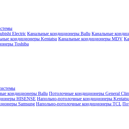
истемы
ishi Electric
Канальные кондиционеры Ballu
Канальные кондиц
ьные кондиционеры Kentatsu
Канальные кондиционеры MDV
Ка
онеры Toshiba
системы
ные кондиционеры Ballu
Потолочные кондиционеры General Clim
ционеры HISENSE
Напольно-потолочные кондиционеры Kentats
ционеры Samsung
Напольно-потолочные кондиционеры TCL
Пот