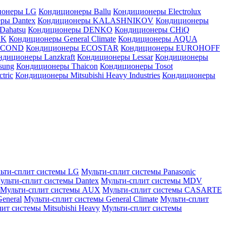
ионеры LG
Кондиционеры Ballu
Кондиционеры Electrolux
ры Dantex
Кондиционеры KALASHNIKOV
Кондиционеры
Dahatsu
Кондиционеры DENKO
Кондиционеры CHiQ
EK
Кондиционеры General Climate
Кондиционеры AQUA
AICOND
Кондиционеры ECOSTAR
Кондиционеры EUROHOFF
ндиционеры Lanzkraft
Кондиционеры Lessar
Кондиционеры
sung
Кондиционеры Thaicon
Кондиционеры Tosot
tric
Кондиционеры Mitsubishi Heavy Industries
Кондиционеры
ьти-сплит системы LG
Мульти-сплит системы Panasonic
ульти-сплит системы Dantex
Мульти-сплит системы MDV
Мульти-сплит системы AUX
Мульти-сплит системы CASARTE
eneral
Мульти-сплит системы General Climate
Мульти-сплит
ит системы Mitsubishi Heavy
Мульти-сплит системы