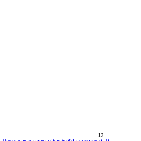
19
Приточная установка Orange 600 автоматика GTC