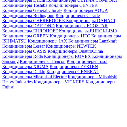
Кондиционеры Daichi
Кондиционеры ULTIMA COMFORT
Кондиционеры Toshiba
Кондиционеры CENTEK
Кондиционеры General Climate
Кондиционеры AQUA
Кондиционеры Berlingtoun
Кондиционеры Casarte
Кондиционеры CHERBROOKE
Кондиционеры DAHACI
Кондиционеры DAICOND
Кондиционеры ECOSTAR
Кондиционеры EUROHOFF
Кондиционеры EUROKLIMA
Кондиционеры GREEN
Кондиционеры HEC
Кондиционеры
ISHIMATSU
Кондиционеры JAX
Кондиционеры Lanzkraft
Кондиционеры Lessar
Кондиционеры NEWTEK
Кондиционеры OASIS
Кондиционеры QuattroClima
Кондиционеры Roda
Кондиционеры ROVEX
Кондиционеры
Samsung
Кондиционеры Thaicon
Кондиционеры Tosot
Кондиционеры XIGMA
Кондиционеры ZERTEN
Кондиционеры Daikin
Кондиционеры GENERAL
Кондиционеры Mitsubishi Electric
Кондиционеры Mitsubishi
Heavy Industries
Кондиционеры VICKERS
Кондиционеры
Fujitsu