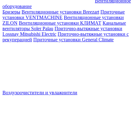
Вентиляционное
оборудование
Бризеры
Вентиляционные установки Breezart
Приточные
установки VENTMACHINE
Вентиляционные установки
ZILON
Вентиляционные установки КЛИМАТ
Канальные
вентиляторы Soler Palau
Приточно-вытяжные установки
Lossnay Mitsubishi Electric
Приточно-вытяжные установки с
рекуперацией
Приточные установки General Climate
Воздухоочистители и увлажнители