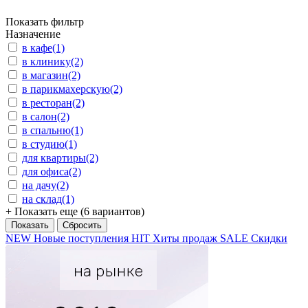
Показать фильтр
Назначение
в кафе
(1)
в клинику
(2)
в магазин
(2)
в парикмахерскую
(2)
в ресторан
(2)
в салон
(2)
в спальню
(1)
в студию
(1)
для квартиры
(2)
для офиса
(2)
на дачу
(2)
на склад
(1)
+ Показать еще (6 вариантов)
NEW
Новые поступления
HIT
Хиты продаж
SALE
Скидки