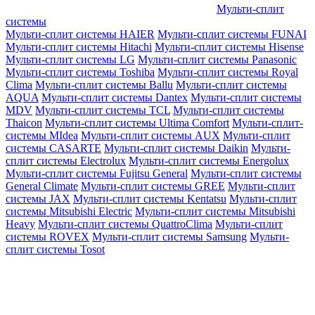
Мульти-сплит
системы
Мульти-сплит системы HAIER
Мульти-сплит системы FUNAI
Мульти-сплит системы Hitachi
Мульти-сплит системы Hisense
Мульти-сплит системы LG
Мульти-сплит системы Panasonic
Мульти-сплит системы Toshiba
Мульти-сплит системы Royal
Clima
Мульти-сплит системы Ballu
Мульти-сплит системы
AQUA
Мульти-сплит системы Dantex
Мульти-сплит системы
MDV
Мульти-сплит системы TCL
Мульти-сплит системы
Thaicon
Мульти-сплит системы Ultima Comfort
Мульти-сплит-
системы MIdea
Мульти-сплит системы AUX
Мульти-сплит
системы CASARTE
Мульти-сплит системы Daikin
Мульти-
сплит системы Electrolux
Мульти-сплит системы Energolux
Мульти-сплит системы Fujitsu General
Мульти-сплит системы
General Climate
Мульти-сплит системы GREE
Мульти-сплит
системы JAX
Мульти-сплит системы Kentatsu
Мульти-сплит
системы Mitsubishi Electric
Мульти-сплит системы Mitsubishi
Heavy
Мульти-сплит системы QuattroClima
Мульти-сплит
системы ROVEX
Мульти-сплит системы Samsung
Мульти-
сплит системы Tosot