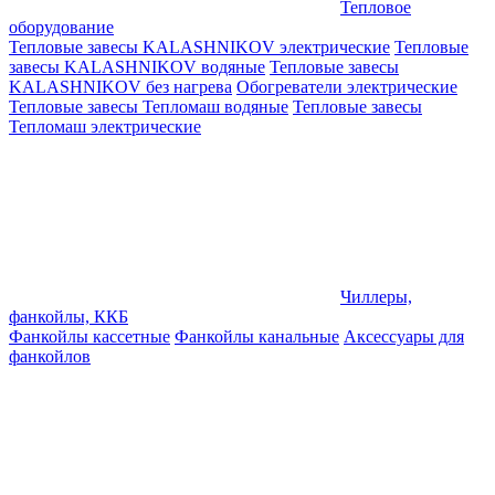
Тепловое
оборудование
Тепловые завесы KALASHNIKOV электрические
Тепловые
завесы KALASHNIKOV водяные
Тепловые завесы
KALASHNIKOV без нагрева
Обогреватели электрические
Тепловые завесы Тепломаш водяные
Тепловые завесы
Тепломаш электрические
Чиллеры,
фанкойлы, ККБ
Фанкойлы кассетные
Фанкойлы канальные
Аксессуары для
фанкойлов