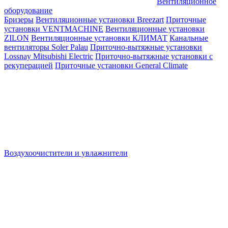
Вентиляционное
оборудование
Бризеры
Вентиляционные установки Breezart
Приточные
установки VENTMACHINE
Вентиляционные установки
ZILON
Вентиляционные установки КЛИМАТ
Канальные
вентиляторы Soler Palau
Приточно-вытяжные установки
Lossnay Mitsubishi Electric
Приточно-вытяжные установки с
рекуперацией
Приточные установки General Climate
Воздухоочистители и увлажнители