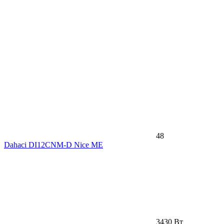
48
Dahaci DI12CNM-D Nice ME
3430 Вт