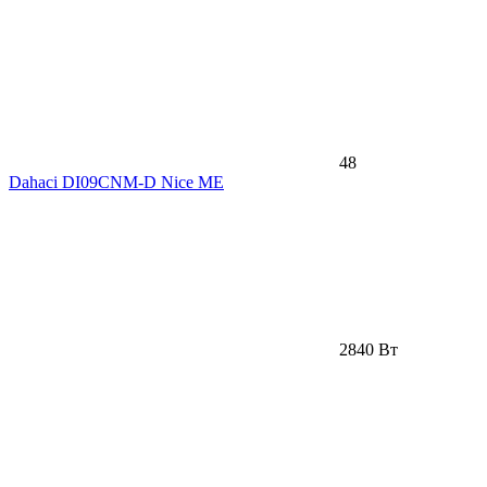
48
Dahaci DI09CNM-D Nice ME
2840 Вт