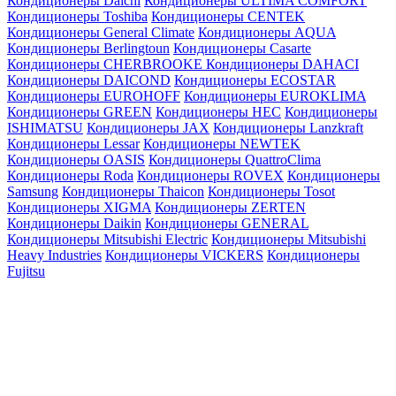
Кондиционеры Daichi
Кондиционеры ULTIMA COMFORT
Кондиционеры Toshiba
Кондиционеры CENTEK
Кондиционеры General Climate
Кондиционеры AQUA
Кондиционеры Berlingtoun
Кондиционеры Casarte
Кондиционеры CHERBROOKE
Кондиционеры DAHACI
Кондиционеры DAICOND
Кондиционеры ECOSTAR
Кондиционеры EUROHOFF
Кондиционеры EUROKLIMA
Кондиционеры GREEN
Кондиционеры HEC
Кондиционеры
ISHIMATSU
Кондиционеры JAX
Кондиционеры Lanzkraft
Кондиционеры Lessar
Кондиционеры NEWTEK
Кондиционеры OASIS
Кондиционеры QuattroClima
Кондиционеры Roda
Кондиционеры ROVEX
Кондиционеры
Samsung
Кондиционеры Thaicon
Кондиционеры Tosot
Кондиционеры XIGMA
Кондиционеры ZERTEN
Кондиционеры Daikin
Кондиционеры GENERAL
Кондиционеры Mitsubishi Electric
Кондиционеры Mitsubishi
Heavy Industries
Кондиционеры VICKERS
Кондиционеры
Fujitsu