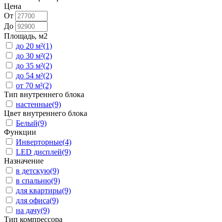
Цена
От
До
Площадь, м2
до 20 м²
(1)
до 30 м²
(2)
до 35 м²
(2)
до 54 м²
(2)
от 70 м²
(2)
Тип внутреннего блока
настенные
(9)
Цвет внутреннего блока
Белый
(9)
Функции
Инверторные
(4)
LED дисплей
(9)
Назначение
в детскую
(9)
в спальню
(9)
для квартиры
(9)
для офиса
(9)
на дачу
(9)
Тип компрессора