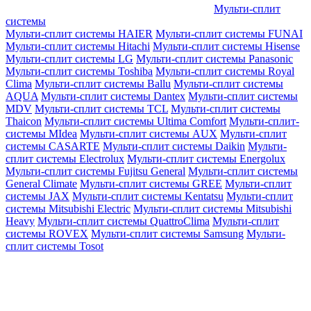
Мульти-сплит
системы
Мульти-сплит системы HAIER
Мульти-сплит системы FUNAI
Мульти-сплит системы Hitachi
Мульти-сплит системы Hisense
Мульти-сплит системы LG
Мульти-сплит системы Panasonic
Мульти-сплит системы Toshiba
Мульти-сплит системы Royal
Clima
Мульти-сплит системы Ballu
Мульти-сплит системы
AQUA
Мульти-сплит системы Dantex
Мульти-сплит системы
MDV
Мульти-сплит системы TCL
Мульти-сплит системы
Thaicon
Мульти-сплит системы Ultima Comfort
Мульти-сплит-
системы MIdea
Мульти-сплит системы AUX
Мульти-сплит
системы CASARTE
Мульти-сплит системы Daikin
Мульти-
сплит системы Electrolux
Мульти-сплит системы Energolux
Мульти-сплит системы Fujitsu General
Мульти-сплит системы
General Climate
Мульти-сплит системы GREE
Мульти-сплит
системы JAX
Мульти-сплит системы Kentatsu
Мульти-сплит
системы Mitsubishi Electric
Мульти-сплит системы Mitsubishi
Heavy
Мульти-сплит системы QuattroClima
Мульти-сплит
системы ROVEX
Мульти-сплит системы Samsung
Мульти-
сплит системы Tosot