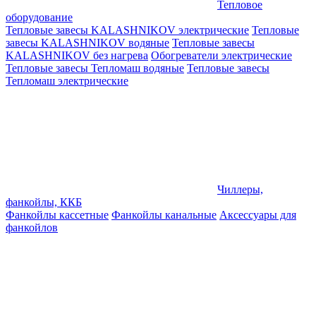
Тепловое
оборудование
Тепловые завесы KALASHNIKOV электрические
Тепловые
завесы KALASHNIKOV водяные
Тепловые завесы
KALASHNIKOV без нагрева
Обогреватели электрические
Тепловые завесы Тепломаш водяные
Тепловые завесы
Тепломаш электрические
Чиллеры,
фанкойлы, ККБ
Фанкойлы кассетные
Фанкойлы канальные
Аксессуары для
фанкойлов