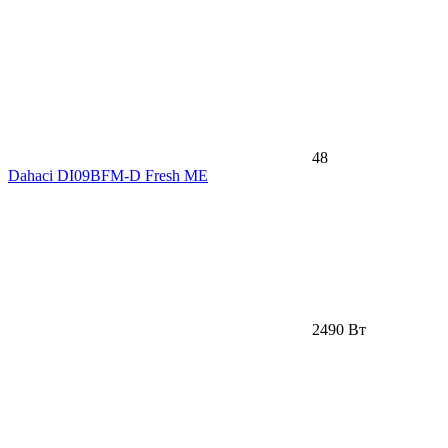
48
Dahaci DI09BFM-D Fresh ME
2490 Вт