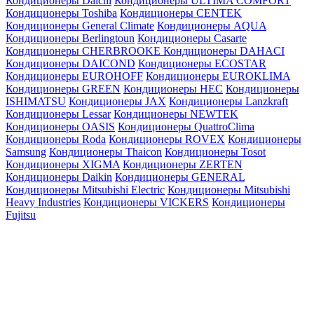
Кондиционеры Daichi
Кондиционеры ULTIMA COMFORT
Кондиционеры Toshiba
Кондиционеры CENTEK
Кондиционеры General Climate
Кондиционеры AQUA
Кондиционеры Berlingtoun
Кондиционеры Casarte
Кондиционеры CHERBROOKE
Кондиционеры DAHACI
Кондиционеры DAICOND
Кондиционеры ECOSTAR
Кондиционеры EUROHOFF
Кондиционеры EUROKLIMA
Кондиционеры GREEN
Кондиционеры HEC
Кондиционеры
ISHIMATSU
Кондиционеры JAX
Кондиционеры Lanzkraft
Кондиционеры Lessar
Кондиционеры NEWTEK
Кондиционеры OASIS
Кондиционеры QuattroClima
Кондиционеры Roda
Кондиционеры ROVEX
Кондиционеры
Samsung
Кондиционеры Thaicon
Кондиционеры Tosot
Кондиционеры XIGMA
Кондиционеры ZERTEN
Кондиционеры Daikin
Кондиционеры GENERAL
Кондиционеры Mitsubishi Electric
Кондиционеры Mitsubishi
Heavy Industries
Кондиционеры VICKERS
Кондиционеры
Fujitsu