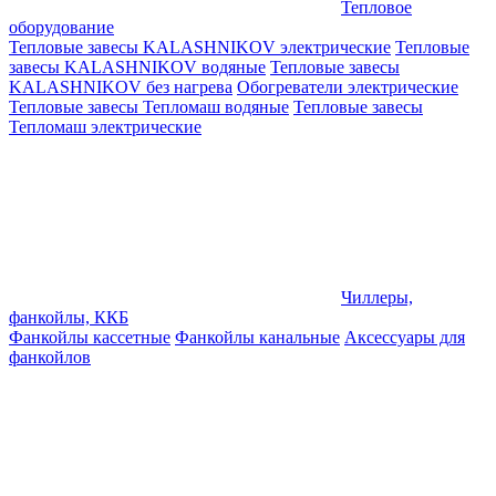
Тепловое
оборудование
Тепловые завесы KALASHNIKOV электрические
Тепловые
завесы KALASHNIKOV водяные
Тепловые завесы
KALASHNIKOV без нагрева
Обогреватели электрические
Тепловые завесы Тепломаш водяные
Тепловые завесы
Тепломаш электрические
Чиллеры,
фанкойлы, ККБ
Фанкойлы кассетные
Фанкойлы канальные
Аксессуары для
фанкойлов