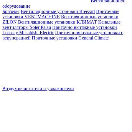
Вентиляционное
оборудование
Бризеры
Вентиляционные установки Breezart
Приточные
установки VENTMACHINE
Вентиляционные установки
ZILON
Вентиляционные установки КЛИМАТ
Канальные
вентиляторы Soler Palau
Приточно-вытяжные установки
Lossnay Mitsubishi Electric
Приточно-вытяжные установки с
рекуперацией
Приточные установки General Climate
Воздухоочистители и увлажнители