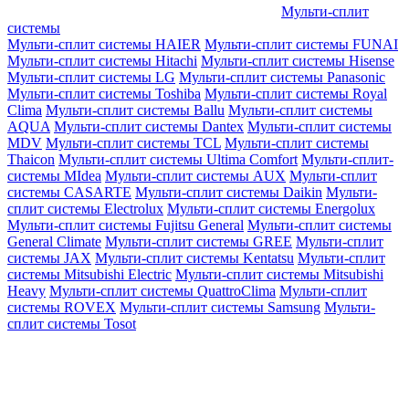
Мульти-сплит
системы
Мульти-сплит системы HAIER
Мульти-сплит системы FUNAI
Мульти-сплит системы Hitachi
Мульти-сплит системы Hisense
Мульти-сплит системы LG
Мульти-сплит системы Panasonic
Мульти-сплит системы Toshiba
Мульти-сплит системы Royal
Clima
Мульти-сплит системы Ballu
Мульти-сплит системы
AQUA
Мульти-сплит системы Dantex
Мульти-сплит системы
MDV
Мульти-сплит системы TCL
Мульти-сплит системы
Thaicon
Мульти-сплит системы Ultima Comfort
Мульти-сплит-
системы MIdea
Мульти-сплит системы AUX
Мульти-сплит
системы CASARTE
Мульти-сплит системы Daikin
Мульти-
сплит системы Electrolux
Мульти-сплит системы Energolux
Мульти-сплит системы Fujitsu General
Мульти-сплит системы
General Climate
Мульти-сплит системы GREE
Мульти-сплит
системы JAX
Мульти-сплит системы Kentatsu
Мульти-сплит
системы Mitsubishi Electric
Мульти-сплит системы Mitsubishi
Heavy
Мульти-сплит системы QuattroClima
Мульти-сплит
системы ROVEX
Мульти-сплит системы Samsung
Мульти-
сплит системы Tosot