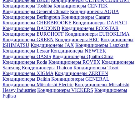
Кондиционеры Daichi
Кондиционеры ULTIMA COMFORT
Кондиционеры Toshiba
Кондиционеры CENTEK
Кондиционеры General Climate
Кондиционеры AQUA
Кондиционеры Berlingtoun
Кондиционеры Casarte
Кондиционеры CHERBROOKE
Кондиционеры DAHACI
Кондиционеры DAICOND
Кондиционеры ECOSTAR
Кондиционеры EUROHOFF
Кондиционеры EUROKLIMA
Кондиционеры GREEN
Кондиционеры HEC
Кондиционеры
ISHIMATSU
Кондиционеры JAX
Кондиционеры Lanzkraft
Кондиционеры Lessar
Кондиционеры NEWTEK
Кондиционеры OASIS
Кондиционеры QuattroClima
Кондиционеры Roda
Кондиционеры ROVEX
Кондиционеры
Samsung
Кондиционеры Thaicon
Кондиционеры Tosot
Кондиционеры XIGMA
Кондиционеры ZERTEN
Кондиционеры Daikin
Кондиционеры GENERAL
Кондиционеры Mitsubishi Electric
Кондиционеры Mitsubishi
Heavy Industries
Кондиционеры VICKERS
Кондиционеры
Fujitsu