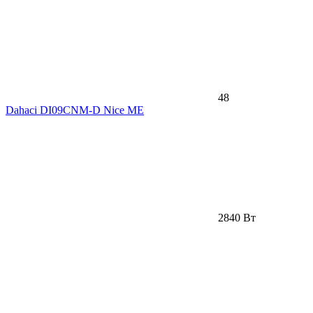
48
Dahaci DI09CNM-D Nice ME
2840 Вт