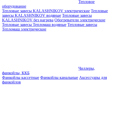
Тепловое
оборудование
Тепловые завесы KALASHNIKOV электрические
Тепловые
завесы KALASHNIKOV водяные
Тепловые завесы
KALASHNIKOV без нагрева
Обогреватели электрические
Тепловые завесы Тепломаш водяные
Тепловые завесы
Тепломаш электрические
Чиллеры,
фанкойлы, ККБ
Фанкойлы кассетные
Фанкойлы канальные
Аксессуары для
фанкойлов