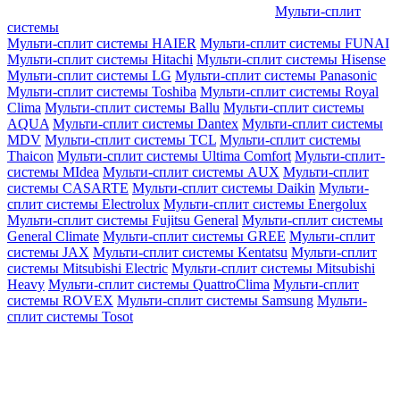
Мульти-сплит
системы
Мульти-сплит системы HAIER
Мульти-сплит системы FUNAI
Мульти-сплит системы Hitachi
Мульти-сплит системы Hisense
Мульти-сплит системы LG
Мульти-сплит системы Panasonic
Мульти-сплит системы Toshiba
Мульти-сплит системы Royal
Clima
Мульти-сплит системы Ballu
Мульти-сплит системы
AQUA
Мульти-сплит системы Dantex
Мульти-сплит системы
MDV
Мульти-сплит системы TCL
Мульти-сплит системы
Thaicon
Мульти-сплит системы Ultima Comfort
Мульти-сплит-
системы MIdea
Мульти-сплит системы AUX
Мульти-сплит
системы CASARTE
Мульти-сплит системы Daikin
Мульти-
сплит системы Electrolux
Мульти-сплит системы Energolux
Мульти-сплит системы Fujitsu General
Мульти-сплит системы
General Climate
Мульти-сплит системы GREE
Мульти-сплит
системы JAX
Мульти-сплит системы Kentatsu
Мульти-сплит
системы Mitsubishi Electric
Мульти-сплит системы Mitsubishi
Heavy
Мульти-сплит системы QuattroClima
Мульти-сплит
системы ROVEX
Мульти-сплит системы Samsung
Мульти-
сплит системы Tosot