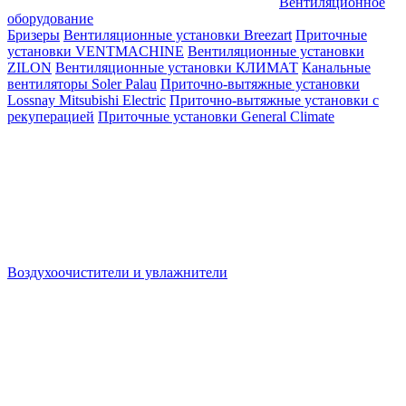
Вентиляционное
оборудование
Бризеры
Вентиляционные установки Breezart
Приточные
установки VENTMACHINE
Вентиляционные установки
ZILON
Вентиляционные установки КЛИМАТ
Канальные
вентиляторы Soler Palau
Приточно-вытяжные установки
Lossnay Mitsubishi Electric
Приточно-вытяжные установки с
рекуперацией
Приточные установки General Climate
Воздухоочистители и увлажнители