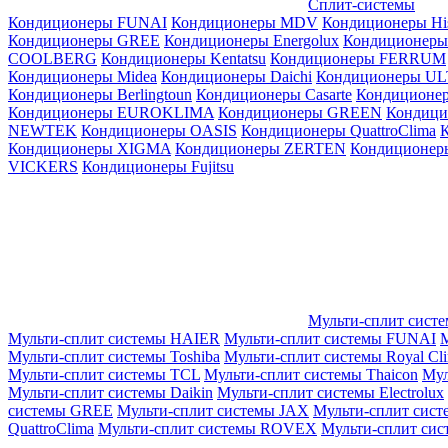
Сплит-системы
Кондиционеры FUNAI
Кондиционеры MDV
Кондиционеры Hi
Кондиционеры GREE
Кондиционеры Energolux
Кондиционеры
СOOLBERG
Кондиционеры Kentatsu
Кондиционеры FERRUM
Кондиционеры Midea
Кондиционеры Daichi
Кондиционеры U
Кондиционеры Berlingtoun
Кондиционеры Casarte
Кондицион
Кондиционеры EUROKLIMA
Кондиционеры GREEN
Кондиц
NEWTEK
Кондиционеры OASIS
Кондиционеры QuattroClima
Кондиционеры XIGMA
Кондиционеры ZERTEN
Кондиционеры
VICKERS
Кондиционеры Fujitsu
Мульти-сплит сист
Мульти-сплит системы HAIER
Мульти-сплит системы FUNAI
М
Мульти-сплит системы Toshiba
Мульти-сплит системы Royal Cl
Мульти-сплит системы TCL
Мульти-сплит системы Thaicon
Мул
Мульти-сплит системы Daikin
Мульти-сплит системы Electrolux
системы GREE
Мульти-сплит системы JAX
Мульти-сплит сист
QuattroClima
Мульти-сплит системы ROVEX
Мульти-сплит сис