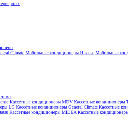
серверных
ионеры
ral Climate
Мобильные кондиционеры Hisense
Мобильные конд
истемы
ense
Кассетные кондиционеры MDV
Кассетные кондиционеры 
неры LG
Кассетные кондиционеры General Climate
Кассетные конд
atsu
Кассетные кондиционеры MIDEA
Кассетные кондиционер