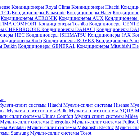
sense
Кондиционеры Royal Clima
Кондиционеры Hitachi
Кондиц
 TCL
Кондиционеры Panasonic
Кондиционеры Haier
Кондиционе
Кондиционеры AERONIK
Кондиционеры AUX
Кондиционеры 
LTIMA COMFORT
Кондиционеры Toshiba
Кондиционеры CENT
еры CHERBROOKE
Кондиционеры DAHACI
Кондиционеры D
ионеры HEC
Кондиционеры ISHIMATSU
Кондиционеры JAX
Ко
Кондиционеры Roda
Кондиционеры ROVEX
Кондиционеры Sam
 Daikin
Кондиционеры GENERAL
Кондиционеры Mitsubishi Elec
емы
ульти-сплит системы Hitachi
Мульти-сплит системы Hisense
Мул
ima
Мульти-сплит системы Ballu
Мульти-сплит системы AQUA
М
ьти-сплит системы Ultima Comfort
Мульти-сплит-системы MIdea
Мульти-сплит системы Energolux
Мульти-сплит системы Fujitsu G
емы Kentatsu
Мульти-сплит системы Mitsubishi Electric
Мульти-спл
темы Samsung
Мульти-сплит системы Tosot