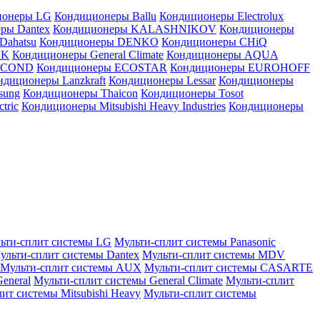
ионеры LG
Кондиционеры Ballu
Кондиционеры Electrolux
ры Dantex
Кондиционеры KALASHNIKOV
Кондиционеры
Dahatsu
Кондиционеры DENKO
Кондиционеры CHiQ
EK
Кондиционеры General Climate
Кондиционеры AQUA
AICOND
Кондиционеры ECOSTAR
Кондиционеры EUROHOFF
ндиционеры Lanzkraft
Кондиционеры Lessar
Кондиционеры
sung
Кондиционеры Thaicon
Кондиционеры Tosot
tric
Кондиционеры Mitsubishi Heavy Industries
Кондиционеры
ьти-сплит системы LG
Мульти-сплит системы Panasonic
ульти-сплит системы Dantex
Мульти-сплит системы MDV
Мульти-сплит системы AUX
Мульти-сплит системы CASARTE
eneral
Мульти-сплит системы General Climate
Мульти-сплит
ит системы Mitsubishi Heavy
Мульти-сплит системы