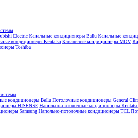
истемы
ishi Electric
Канальные кондиционеры Ballu
Канальные кондиц
ьные кондиционеры Kentatsu
Канальные кондиционеры MDV
Ка
онеры Toshiba
системы
ные кондиционеры Ballu
Потолочные кондиционеры General Clim
ционеры HISENSE
Напольно-потолочные кондиционеры Kentats
ционеры Samsung
Напольно-потолочные кондиционеры TCL
Пот