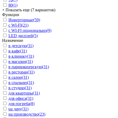
80
(1)
+ Показать еще (7 вариантов)
Функции
Инверторные
(59)
с WI-FI
(21)
с WI-FI опционально
(9)
LED дисплей
(5)
Назначение
в детскую
(31)
в кафе
(31)
в клинику
(31)
в магазин
(31)
в парикмахерскую
(31)
в ресторан
(31)
в салон
(31)
в спальню
(31)
в студию
(31)
для квартиры
(31)
для офиса
(31)
для погреба
(8)
на дачу
(31)
на производство
(23)