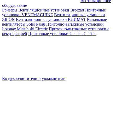
Вентиляционное
оборудование
Бризеры
Вентиляционные установки Breezart
Приточные
установки VENTMACHINE
Вентиляционные установки
ZILON
Вентиляционные установки КЛИМАТ
Канальные
вентиляторы Soler Palau
Приточно-вытяжные установки
Lossnay Mitsubishi Electric
Приточно-вытяжные установки с
рекуперацией
Приточные установки General Climate
Воздухоочистители и увлажнители