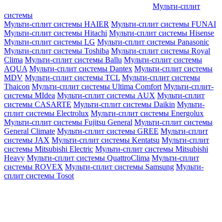
Мульти-сплит
системы
Мульти-сплит системы HAIER
Мульти-сплит системы FUNAI
Мульти-сплит системы Hitachi
Мульти-сплит системы Hisense
Мульти-сплит системы LG
Мульти-сплит системы Panasonic
Мульти-сплит системы Toshiba
Мульти-сплит системы Royal
Clima
Мульти-сплит системы Ballu
Мульти-сплит системы
AQUA
Мульти-сплит системы Dantex
Мульти-сплит системы
MDV
Мульти-сплит системы TCL
Мульти-сплит системы
Thaicon
Мульти-сплит системы Ultima Comfort
Мульти-сплит-
системы MIdea
Мульти-сплит системы AUX
Мульти-сплит
системы CASARTE
Мульти-сплит системы Daikin
Мульти-
сплит системы Electrolux
Мульти-сплит системы Energolux
Мульти-сплит системы Fujitsu General
Мульти-сплит системы
General Climate
Мульти-сплит системы GREE
Мульти-сплит
системы JAX
Мульти-сплит системы Kentatsu
Мульти-сплит
системы Mitsubishi Electric
Мульти-сплит системы Mitsubishi
Heavy
Мульти-сплит системы QuattroClima
Мульти-сплит
системы ROVEX
Мульти-сплит системы Samsung
Мульти-
сплит системы Tosot