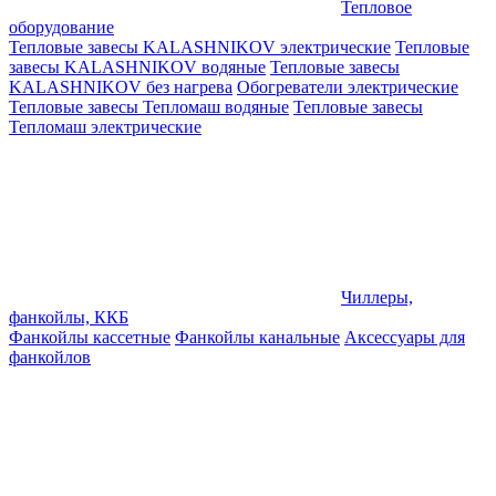
Тепловое
оборудование
Тепловые завесы KALASHNIKOV электрические
Тепловые
завесы KALASHNIKOV водяные
Тепловые завесы
KALASHNIKOV без нагрева
Обогреватели электрические
Тепловые завесы Тепломаш водяные
Тепловые завесы
Тепломаш электрические
Чиллеры,
фанкойлы, ККБ
Фанкойлы кассетные
Фанкойлы канальные
Аксессуары для
фанкойлов