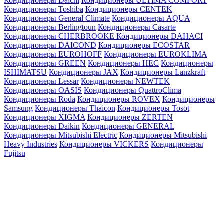
Кондиционеры Daichi
Кондиционеры ULTIMA COMFORT
Кондиционеры Toshiba
Кондиционеры CENTEK
Кондиционеры General Climate
Кондиционеры AQUA
Кондиционеры Berlingtoun
Кондиционеры Casarte
Кондиционеры CHERBROOKE
Кондиционеры DAHACI
Кондиционеры DAICOND
Кондиционеры ECOSTAR
Кондиционеры EUROHOFF
Кондиционеры EUROKLIMA
Кондиционеры GREEN
Кондиционеры HEC
Кондиционеры
ISHIMATSU
Кондиционеры JAX
Кондиционеры Lanzkraft
Кондиционеры Lessar
Кондиционеры NEWTEK
Кондиционеры OASIS
Кондиционеры QuattroClima
Кондиционеры Roda
Кондиционеры ROVEX
Кондиционеры
Samsung
Кондиционеры Thaicon
Кондиционеры Tosot
Кондиционеры XIGMA
Кондиционеры ZERTEN
Кондиционеры Daikin
Кондиционеры GENERAL
Кондиционеры Mitsubishi Electric
Кондиционеры Mitsubishi
Heavy Industries
Кондиционеры VICKERS
Кондиционеры
Fujitsu