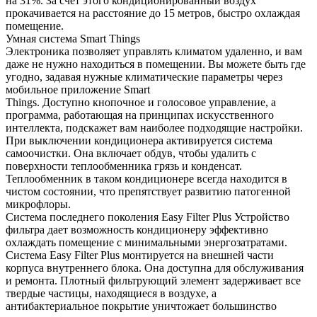
на 31%. За счет этого кондиционированный воздух
прокачивается на расстояние до 15 метров, быстро охлаждая
помещение.
Умная система Smart Things
Электроника позволяет управлять климатом удаленно, и вам
даже не нужно находиться в помещении. Вы можете быть где
угодно, задавая нужные климатические параметры через
мобильное приложение Smart
Things. Доступно кнопочное и голосовое управление, а
программа, работающая на принципах искусственного
интеллекта, подскажет вам наиболее подходящие настройки.
При выключении кондиционера активируется система
самоочистки. Она включает обдув, чтобы удалить с
поверхности теплообменника грязь и конденсат.
Теплообменник в таком кондиционере всегда находится в
чистом состоянии, что препятствует развитию патогенной
микрофлоры.
Система последнего поколения Easy Filter Plus Устройство
фильтра дает возможность кондиционеру эффективно
охлаждать помещение с минимальными энергозатратами.
Система Easy Filter Plus монтируется на внешней части
корпуса внутреннего блока. Она доступна для обслуживания
и ремонта. Плотный фильтрующий элемент задерживает все
твердые частицы, находящиеся в воздухе, а
антибактериальное покрытие уничтожает большинство