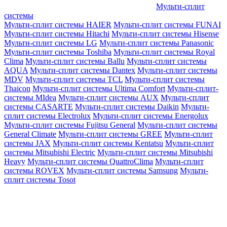
Мульти-сплит
системы
Мульти-сплит системы HAIER
Мульти-сплит системы FUNAI
Мульти-сплит системы Hitachi
Мульти-сплит системы Hisense
Мульти-сплит системы LG
Мульти-сплит системы Panasonic
Мульти-сплит системы Toshiba
Мульти-сплит системы Royal
Clima
Мульти-сплит системы Ballu
Мульти-сплит системы
AQUA
Мульти-сплит системы Dantex
Мульти-сплит системы
MDV
Мульти-сплит системы TCL
Мульти-сплит системы
Thaicon
Мульти-сплит системы Ultima Comfort
Мульти-сплит-
системы MIdea
Мульти-сплит системы AUX
Мульти-сплит
системы CASARTE
Мульти-сплит системы Daikin
Мульти-
сплит системы Electrolux
Мульти-сплит системы Energolux
Мульти-сплит системы Fujitsu General
Мульти-сплит системы
General Climate
Мульти-сплит системы GREE
Мульти-сплит
системы JAX
Мульти-сплит системы Kentatsu
Мульти-сплит
системы Mitsubishi Electric
Мульти-сплит системы Mitsubishi
Heavy
Мульти-сплит системы QuattroClima
Мульти-сплит
системы ROVEX
Мульти-сплит системы Samsung
Мульти-
сплит системы Tosot