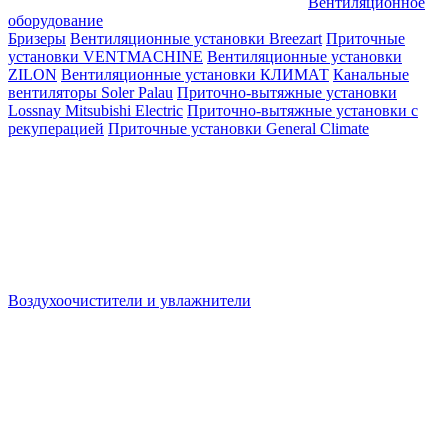
Вентиляционное
оборудование
Бризеры
Вентиляционные установки Breezart
Приточные
установки VENTMACHINE
Вентиляционные установки
ZILON
Вентиляционные установки КЛИМАТ
Канальные
вентиляторы Soler Palau
Приточно-вытяжные установки
Lossnay Mitsubishi Electric
Приточно-вытяжные установки с
рекуперацией
Приточные установки General Climate
Воздухоочистители и увлажнители