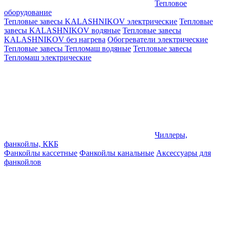
Тепловое
оборудование
Тепловые завесы KALASHNIKOV электрические
Тепловые
завесы KALASHNIKOV водяные
Тепловые завесы
KALASHNIKOV без нагрева
Обогреватели электрические
Тепловые завесы Тепломаш водяные
Тепловые завесы
Тепломаш электрические
Чиллеры,
фанкойлы, ККБ
Фанкойлы кассетные
Фанкойлы канальные
Аксессуары для
фанкойлов