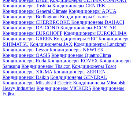
Кондиционеры Daichi
Кондиционеры ULTIMA COMFORT
Кондиционеры Toshiba
Кондиционеры CENTEK
Кондиционеры General Climate
Кондиционеры AQUA
Кондиционеры Berlingtoun
Кондиционеры Casarte
Кондиционеры CHERBROOKE
Кондиционеры DAHACI
Кондиционеры DAICOND
Кондиционеры ECOSTAR
Кондиционеры EUROHOFF
Кондиционеры EUROKLIMA
Кондиционеры GREEN
Кондиционеры HEC
Кондиционеры
ISHIMATSU
Кондиционеры JAX
Кондиционеры Lanzkraft
Кондиционеры Lessar
Кондиционеры NEWTEK
Кондиционеры OASIS
Кондиционеры QuattroClima
Кондиционеры Roda
Кондиционеры ROVEX
Кондиционеры
Samsung
Кондиционеры Thaicon
Кондиционеры Tosot
Кондиционеры XIGMA
Кондиционеры ZERTEN
Кондиционеры Daikin
Кондиционеры GENERAL
Кондиционеры Mitsubishi Electric
Кондиционеры Mitsubishi
Heavy Industries
Кондиционеры VICKERS
Кондиционеры
Fujitsu