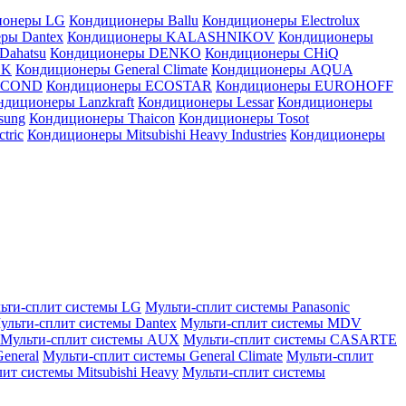
ионеры LG
Кондиционеры Ballu
Кондиционеры Electrolux
ры Dantex
Кондиционеры KALASHNIKOV
Кондиционеры
Dahatsu
Кондиционеры DENKO
Кондиционеры CHiQ
EK
Кондиционеры General Climate
Кондиционеры AQUA
AICOND
Кондиционеры ECOSTAR
Кондиционеры EUROHOFF
ндиционеры Lanzkraft
Кондиционеры Lessar
Кондиционеры
sung
Кондиционеры Thaicon
Кондиционеры Tosot
tric
Кондиционеры Mitsubishi Heavy Industries
Кондиционеры
ьти-сплит системы LG
Мульти-сплит системы Panasonic
ульти-сплит системы Dantex
Мульти-сплит системы MDV
Мульти-сплит системы AUX
Мульти-сплит системы CASARTE
eneral
Мульти-сплит системы General Climate
Мульти-сплит
ит системы Mitsubishi Heavy
Мульти-сплит системы