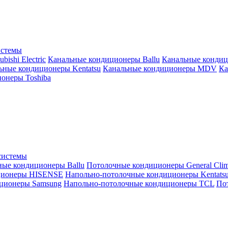
истемы
ishi Electric
Канальные кондиционеры Ballu
Канальные кондиц
ьные кондиционеры Kentatsu
Канальные кондиционеры MDV
Ка
онеры Toshiba
системы
ные кондиционеры Ballu
Потолочные кондиционеры General Clim
ционеры HISENSE
Напольно-потолочные кондиционеры Kentats
ционеры Samsung
Напольно-потолочные кондиционеры TCL
Пот