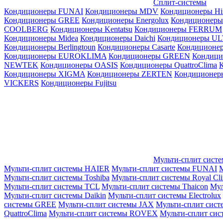
Сплит-системы
Кондиционеры FUNAI
Кондиционеры MDV
Кондиционеры Hi
Кондиционеры GREE
Кондиционеры Energolux
Кондиционеры
СOOLBERG
Кондиционеры Kentatsu
Кондиционеры FERRUM
Кондиционеры Midea
Кондиционеры Daichi
Кондиционеры U
Кондиционеры Berlingtoun
Кондиционеры Casarte
Кондицион
Кондиционеры EUROKLIMA
Кондиционеры GREEN
Кондиц
NEWTEK
Кондиционеры OASIS
Кондиционеры QuattroClima
Кондиционеры XIGMA
Кондиционеры ZERTEN
Кондиционеры
VICKERS
Кондиционеры Fujitsu
Мульти-сплит сист
Мульти-сплит системы HAIER
Мульти-сплит системы FUNAI
М
Мульти-сплит системы Toshiba
Мульти-сплит системы Royal Cl
Мульти-сплит системы TCL
Мульти-сплит системы Thaicon
Мул
Мульти-сплит системы Daikin
Мульти-сплит системы Electrolux
системы GREE
Мульти-сплит системы JAX
Мульти-сплит сист
QuattroClima
Мульти-сплит системы ROVEX
Мульти-сплит сис