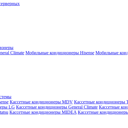
серверных
ионеры
ral Climate
Мобильные кондиционеры Hisense
Мобильные конд
истемы
ense
Кассетные кондиционеры MDV
Кассетные кондиционеры 
неры LG
Кассетные кондиционеры General Climate
Кассетные конд
atsu
Кассетные кондиционеры MIDEA
Кассетные кондиционер