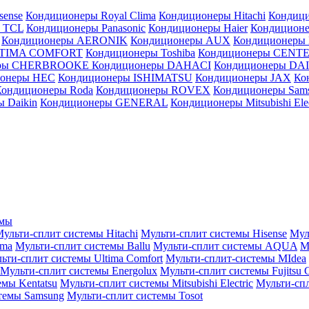
sense
Кондиционеры Royal Clima
Кондиционеры Hitachi
Кондиц
 TCL
Кондиционеры Panasonic
Кондиционеры Haier
Кондиционе
Кондиционеры AERONIK
Кондиционеры AUX
Кондиционеры 
LTIMA COMFORT
Кондиционеры Toshiba
Кондиционеры CENT
еры CHERBROOKE
Кондиционеры DAHACI
Кондиционеры D
ионеры HEC
Кондиционеры ISHIMATSU
Кондиционеры JAX
Ко
Кондиционеры Roda
Кондиционеры ROVEX
Кондиционеры Sam
 Daikin
Кондиционеры GENERAL
Кондиционеры Mitsubishi Elec
емы
ульти-сплит системы Hitachi
Мульти-сплит системы Hisense
Мул
ima
Мульти-сплит системы Ballu
Мульти-сплит системы AQUA
М
ьти-сплит системы Ultima Comfort
Мульти-сплит-системы MIdea
Мульти-сплит системы Energolux
Мульти-сплит системы Fujitsu G
емы Kentatsu
Мульти-сплит системы Mitsubishi Electric
Мульти-спл
темы Samsung
Мульти-сплит системы Tosot