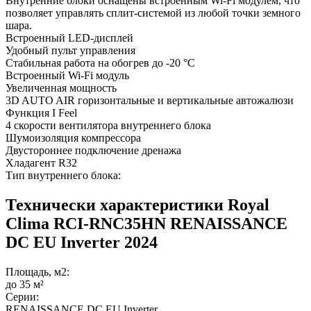
Внутренние блоки оснащены встроенным Wi-Fi модулем, что
позволяет управлять сплит-системой из любой точки земного
шара.
Встроенный LED-дисплей
Удобный пульт управления
Стабильная работа на обогрев до -20 °С
Встроенный Wi-Fi модуль
Увеличенная мощность
3D AUTO AIR горизонтальные и вертикальные автожалюзи
Функция I Feel
4 скорости вентилятора внутреннего блока
Шумоизоляция компрессора
Двустороннее подключение дренажа
Хладагент R32
Тип внутреннего блока:
Технически характеристики Royal
Clima RCI-RNС35HN RENAISSANCE
DC EU Inverter 2024
Площадь, м2:
до 35 м²
Серии:
RENAISSANCE DC EU Inverter