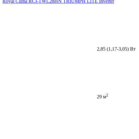
Royal Clima RCI-TWL28HN TRIUMPH LITE Inverter
2,85 (1,17-3,05) Вт
2
29 м