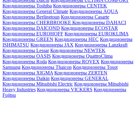
Кондиционеры Daichi
Кондиционеры ULTIMA COMFORT
Кондиционеры Toshiba
Кондиционеры CENTEK
Кондиционеры General Climate
Кондиционеры AQUA
Кондиционеры Berlingtoun
Кондиционеры Casarte
Кондиционеры CHERBROOKE
Кондиционеры DAHACI
Кондиционеры DAICOND
Кондиционеры ECOSTAR
Кондиционеры EUROHOFF
Кондиционеры EUROKLIMA
Кондиционеры GREEN
Кондиционеры HEC
Кондиционеры
ISHIMATSU
Кондиционеры JAX
Кондиционеры Lanzkraft
Кондиционеры Lessar
Кондиционеры NEWTEK
Кондиционеры OASIS
Кондиционеры QuattroClima
Кондиционеры Roda
Кондиционеры ROVEX
Кондиционеры
Samsung
Кондиционеры Thaicon
Кондиционеры Tosot
Кондиционеры XIGMA
Кондиционеры ZERTEN
Кондиционеры Daikin
Кондиционеры GENERAL
Кондиционеры Mitsubishi Electric
Кондиционеры Mitsubishi
Heavy Industries
Кондиционеры VICKERS
Кондиционеры
Fujitsu