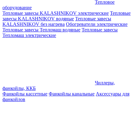
Тепловое
оборудование
Тепловые завесы KALASHNIKOV электрические
Тепловые
завесы KALASHNIKOV водяные
Тепловые завесы
KALASHNIKOV без нагрева
Обогреватели электрические
Тепловые завесы Тепломаш водяные
Тепловые завесы
Тепломаш электрические
Чиллеры,
фанкойлы, ККБ
Фанкойлы кассетные
Фанкойлы канальные
Аксессуары для
фанкойлов