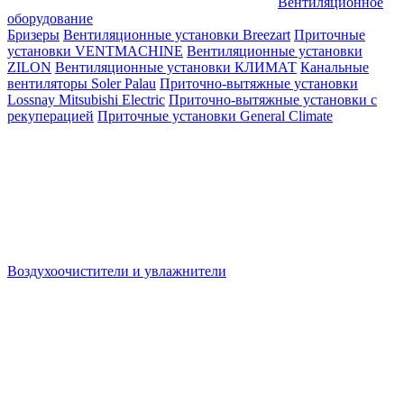
Вентиляционное
оборудование
Бризеры
Вентиляционные установки Breezart
Приточные
установки VENTMACHINE
Вентиляционные установки
ZILON
Вентиляционные установки КЛИМАТ
Канальные
вентиляторы Soler Palau
Приточно-вытяжные установки
Lossnay Mitsubishi Electric
Приточно-вытяжные установки с
рекуперацией
Приточные установки General Climate
Воздухоочистители и увлажнители