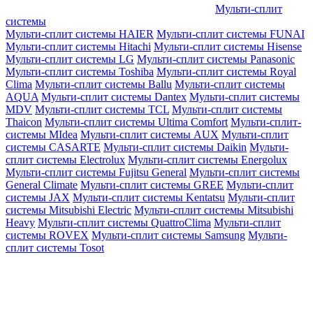
Мульти-сплит
системы
Мульти-сплит системы HAIER
Мульти-сплит системы FUNAI
Мульти-сплит системы Hitachi
Мульти-сплит системы Hisense
Мульти-сплит системы LG
Мульти-сплит системы Panasonic
Мульти-сплит системы Toshiba
Мульти-сплит системы Royal
Clima
Мульти-сплит системы Ballu
Мульти-сплит системы
AQUA
Мульти-сплит системы Dantex
Мульти-сплит системы
MDV
Мульти-сплит системы TCL
Мульти-сплит системы
Thaicon
Мульти-сплит системы Ultima Comfort
Мульти-сплит-
системы MIdea
Мульти-сплит системы AUX
Мульти-сплит
системы CASARTE
Мульти-сплит системы Daikin
Мульти-
сплит системы Electrolux
Мульти-сплит системы Energolux
Мульти-сплит системы Fujitsu General
Мульти-сплит системы
General Climate
Мульти-сплит системы GREE
Мульти-сплит
системы JAX
Мульти-сплит системы Kentatsu
Мульти-сплит
системы Mitsubishi Electric
Мульти-сплит системы Mitsubishi
Heavy
Мульти-сплит системы QuattroClima
Мульти-сплит
системы ROVEX
Мульти-сплит системы Samsung
Мульти-
сплит системы Tosot