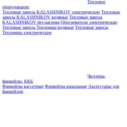
Тепловое
оборудование
Тепловые завесы KALASHNIKOV электрические
Тепловые
завесы KALASHNIKOV водяные
Тепловые завесы
KALASHNIKOV без нагрева
Обогреватели электрические
Тепловые завесы Тепломаш водяные
Тепловые завесы
Тепломаш электрические
Чиллеры,
фанкойлы, ККБ
Фанкойлы кассетные
Фанкойлы канальные
Аксессуары для
фанкойлов