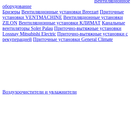
Вентиляционное
оборудование
Бризеры
Вентиляционные установки Breezart
Приточные
установки VENTMACHINE
Вентиляционные установки
ZILON
Вентиляционные установки КЛИМАТ
Канальные
вентиляторы Soler Palau
Приточно-вытяжные установки
Lossnay Mitsubishi Electric
Приточно-вытяжные установки с
рекуперацией
Приточные установки General Climate
Воздухоочистители и увлажнители