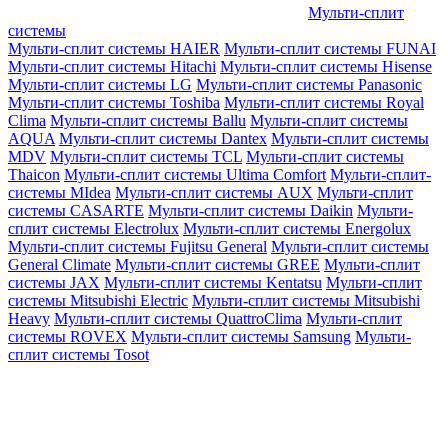
Мульти-сплит
системы
Мульти-сплит системы HAIER
Мульти-сплит системы FUNAI
Мульти-сплит системы Hitachi
Мульти-сплит системы Hisense
Мульти-сплит системы LG
Мульти-сплит системы Panasonic
Мульти-сплит системы Toshiba
Мульти-сплит системы Royal
Clima
Мульти-сплит системы Ballu
Мульти-сплит системы
AQUA
Мульти-сплит системы Dantex
Мульти-сплит системы
MDV
Мульти-сплит системы TCL
Мульти-сплит системы
Thaicon
Мульти-сплит системы Ultima Comfort
Мульти-сплит-
системы MIdea
Мульти-сплит системы AUX
Мульти-сплит
системы CASARTE
Мульти-сплит системы Daikin
Мульти-
сплит системы Electrolux
Мульти-сплит системы Energolux
Мульти-сплит системы Fujitsu General
Мульти-сплит системы
General Climate
Мульти-сплит системы GREE
Мульти-сплит
системы JAX
Мульти-сплит системы Kentatsu
Мульти-сплит
системы Mitsubishi Electric
Мульти-сплит системы Mitsubishi
Heavy
Мульти-сплит системы QuattroClima
Мульти-сплит
системы ROVEX
Мульти-сплит системы Samsung
Мульти-
сплит системы Tosot