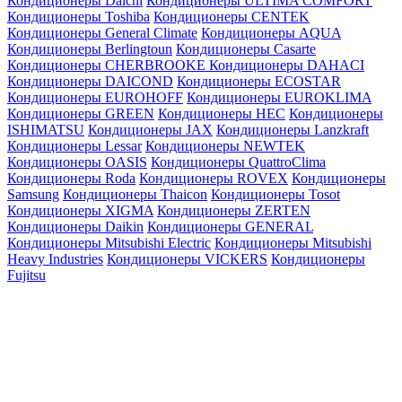
Кондиционеры Daichi
Кондиционеры ULTIMA COMFORT
Кондиционеры Toshiba
Кондиционеры CENTEK
Кондиционеры General Climate
Кондиционеры AQUA
Кондиционеры Berlingtoun
Кондиционеры Casarte
Кондиционеры CHERBROOKE
Кондиционеры DAHACI
Кондиционеры DAICOND
Кондиционеры ECOSTAR
Кондиционеры EUROHOFF
Кондиционеры EUROKLIMA
Кондиционеры GREEN
Кондиционеры HEC
Кондиционеры
ISHIMATSU
Кондиционеры JAX
Кондиционеры Lanzkraft
Кондиционеры Lessar
Кондиционеры NEWTEK
Кондиционеры OASIS
Кондиционеры QuattroClima
Кондиционеры Roda
Кондиционеры ROVEX
Кондиционеры
Samsung
Кондиционеры Thaicon
Кондиционеры Tosot
Кондиционеры XIGMA
Кондиционеры ZERTEN
Кондиционеры Daikin
Кондиционеры GENERAL
Кондиционеры Mitsubishi Electric
Кондиционеры Mitsubishi
Heavy Industries
Кондиционеры VICKERS
Кондиционеры
Fujitsu