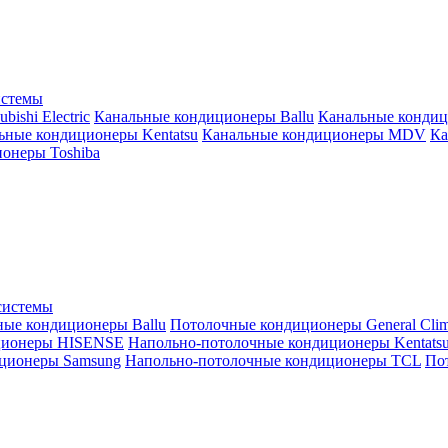
истемы
ishi Electric
Канальные кондиционеры Ballu
Канальные кондиц
ьные кондиционеры Kentatsu
Канальные кондиционеры MDV
Ка
онеры Toshiba
системы
ные кондиционеры Ballu
Потолочные кондиционеры General Clim
ционеры HISENSE
Напольно-потолочные кондиционеры Kentats
ционеры Samsung
Напольно-потолочные кондиционеры TCL
Пот