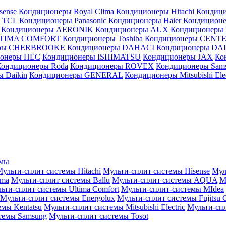
sense
Кондиционеры Royal Clima
Кондиционеры Hitachi
Кондиц
 TCL
Кондиционеры Panasonic
Кондиционеры Haier
Кондиционе
Кондиционеры AERONIK
Кондиционеры AUX
Кондиционеры 
LTIMA COMFORT
Кондиционеры Toshiba
Кондиционеры CENT
еры CHERBROOKE
Кондиционеры DAHACI
Кондиционеры D
ионеры HEC
Кондиционеры ISHIMATSU
Кондиционеры JAX
Ко
Кондиционеры Roda
Кондиционеры ROVEX
Кондиционеры Sam
 Daikin
Кондиционеры GENERAL
Кондиционеры Mitsubishi Elec
емы
ульти-сплит системы Hitachi
Мульти-сплит системы Hisense
Мул
ima
Мульти-сплит системы Ballu
Мульти-сплит системы AQUA
М
ьти-сплит системы Ultima Comfort
Мульти-сплит-системы MIdea
Мульти-сплит системы Energolux
Мульти-сплит системы Fujitsu G
емы Kentatsu
Мульти-сплит системы Mitsubishi Electric
Мульти-спл
темы Samsung
Мульти-сплит системы Tosot