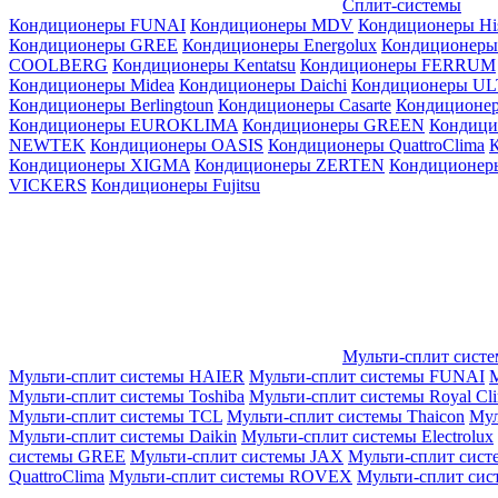
Сплит-системы
Кондиционеры FUNAI
Кондиционеры MDV
Кондиционеры Hi
Кондиционеры GREE
Кондиционеры Energolux
Кондиционеры
СOOLBERG
Кондиционеры Kentatsu
Кондиционеры FERRUM
Кондиционеры Midea
Кондиционеры Daichi
Кондиционеры U
Кондиционеры Berlingtoun
Кондиционеры Casarte
Кондицион
Кондиционеры EUROKLIMA
Кондиционеры GREEN
Кондиц
NEWTEK
Кондиционеры OASIS
Кондиционеры QuattroClima
Кондиционеры XIGMA
Кондиционеры ZERTEN
Кондиционеры
VICKERS
Кондиционеры Fujitsu
Мульти-сплит сист
Мульти-сплит системы HAIER
Мульти-сплит системы FUNAI
М
Мульти-сплит системы Toshiba
Мульти-сплит системы Royal Cl
Мульти-сплит системы TCL
Мульти-сплит системы Thaicon
Мул
Мульти-сплит системы Daikin
Мульти-сплит системы Electrolux
системы GREE
Мульти-сплит системы JAX
Мульти-сплит сист
QuattroClima
Мульти-сплит системы ROVEX
Мульти-сплит сис