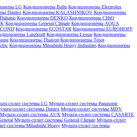
ионеры LG
Кондиционеры Ballu
Кондиционеры Electrolux
ры Dantex
Кондиционеры KALASHNIKOV
Кондиционеры
Dahatsu
Кондиционеры DENKO
Кондиционеры CHiQ
EK
Кондиционеры General Climate
Кондиционеры AQUA
AICOND
Кондиционеры ECOSTAR
Кондиционеры EUROHOFF
ндиционеры Lanzkraft
Кондиционеры Lessar
Кондиционеры
sung
Кондиционеры Thaicon
Кондиционеры Tosot
tric
Кондиционеры Mitsubishi Heavy Industries
Кондиционеры
ьти-сплит системы LG
Мульти-сплит системы Panasonic
ульти-сплит системы Dantex
Мульти-сплит системы MDV
Мульти-сплит системы AUX
Мульти-сплит системы CASARTE
eneral
Мульти-сплит системы General Climate
Мульти-сплит
ит системы Mitsubishi Heavy
Мульти-сплит системы