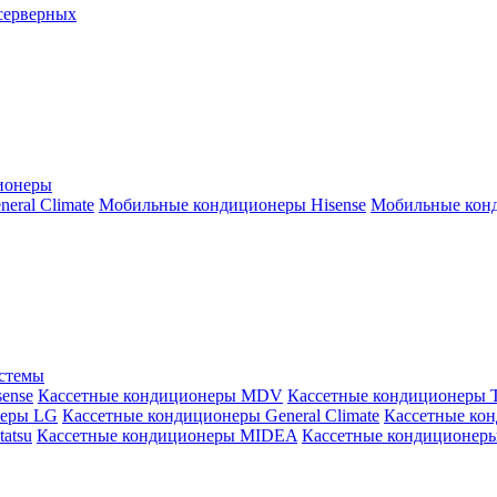
серверных
ионеры
ral Climate
Мобильные кондиционеры Hisense
Мобильные конд
истемы
ense
Кассетные кондиционеры MDV
Кассетные кондиционеры 
неры LG
Кассетные кондиционеры General Climate
Кассетные конд
atsu
Кассетные кондиционеры MIDEA
Кассетные кондиционер