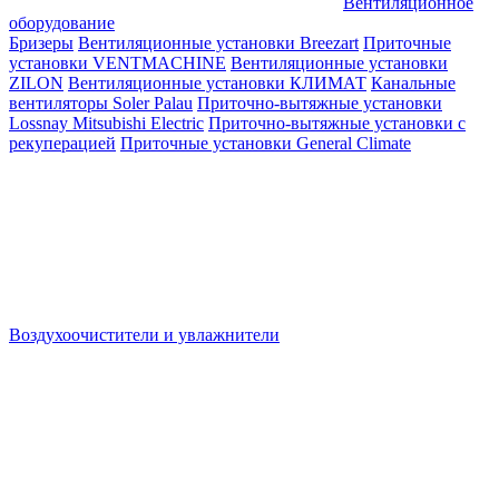
Вентиляционное
оборудование
Бризеры
Вентиляционные установки Breezart
Приточные
установки VENTMACHINE
Вентиляционные установки
ZILON
Вентиляционные установки КЛИМАТ
Канальные
вентиляторы Soler Palau
Приточно-вытяжные установки
Lossnay Mitsubishi Electric
Приточно-вытяжные установки с
рекуперацией
Приточные установки General Climate
Воздухоочистители и увлажнители