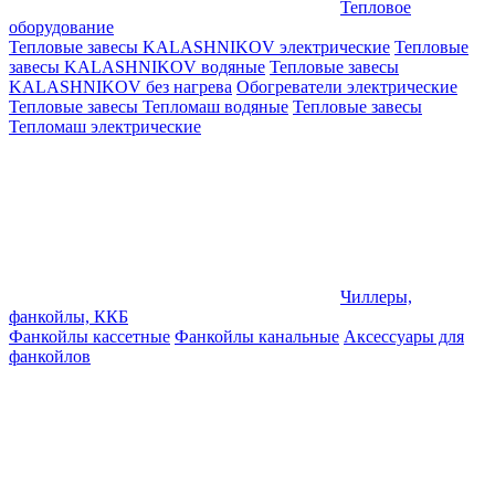
Тепловое
оборудование
Тепловые завесы KALASHNIKOV электрические
Тепловые
завесы KALASHNIKOV водяные
Тепловые завесы
KALASHNIKOV без нагрева
Обогреватели электрические
Тепловые завесы Тепломаш водяные
Тепловые завесы
Тепломаш электрические
Чиллеры,
фанкойлы, ККБ
Фанкойлы кассетные
Фанкойлы канальные
Аксессуары для
фанкойлов