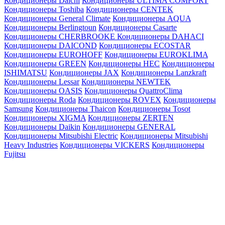
Кондиционеры Daichi
Кондиционеры ULTIMA COMFORT
Кондиционеры Toshiba
Кондиционеры CENTEK
Кондиционеры General Climate
Кондиционеры AQUA
Кондиционеры Berlingtoun
Кондиционеры Casarte
Кондиционеры CHERBROOKE
Кондиционеры DAHACI
Кондиционеры DAICOND
Кондиционеры ECOSTAR
Кондиционеры EUROHOFF
Кондиционеры EUROKLIMA
Кондиционеры GREEN
Кондиционеры HEC
Кондиционеры
ISHIMATSU
Кондиционеры JAX
Кондиционеры Lanzkraft
Кондиционеры Lessar
Кондиционеры NEWTEK
Кондиционеры OASIS
Кондиционеры QuattroClima
Кондиционеры Roda
Кондиционеры ROVEX
Кондиционеры
Samsung
Кондиционеры Thaicon
Кондиционеры Tosot
Кондиционеры XIGMA
Кондиционеры ZERTEN
Кондиционеры Daikin
Кондиционеры GENERAL
Кондиционеры Mitsubishi Electric
Кондиционеры Mitsubishi
Heavy Industries
Кондиционеры VICKERS
Кондиционеры
Fujitsu