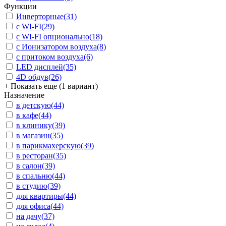
Функции
Инверторные
(31)
с WI-FI
(29)
с WI-FI опционально
(18)
с Ионизатором воздуха
(8)
с притоком воздуха
(6)
LED дисплей
(35)
4D обдув
(26)
+ Показать еще (1 вариант)
Назначение
в детскую
(44)
в кафе
(44)
в клинику
(39)
в магазин
(35)
в парикмахерскую
(39)
в ресторан
(35)
в салон
(39)
в спальню
(44)
в студию
(39)
для квартиры
(44)
для офиса
(44)
на дачу
(37)