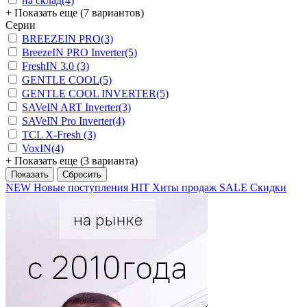
на склад
(4)
+ Показать еще (7 вариантов)
Серии
BREEZEIN PRO
(3)
BreezeIN PRO Inverter
(5)
FreshIN 3.0
(3)
GENTLE COOL
(5)
GENTLE COOL INVERTER
(5)
SAVeIN ART Inverter
(3)
SAVeIN Pro Inverter
(4)
TCL X-Fresh
(3)
VoxIN
(4)
+ Показать еще (3 варианта)
NEW
Новые поступления
HIT
Хиты продаж
SALE
Скидки