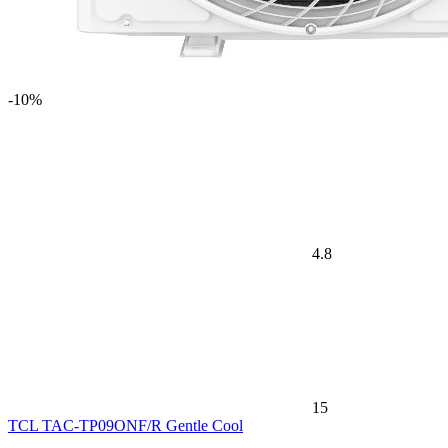
-10%
4.8
15
TCL TAC-TP09ONF/R Gentle Cool