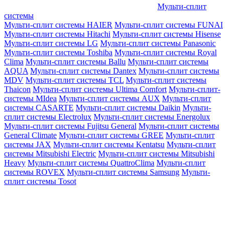
Мульти-сплит
системы
Мульти-сплит системы HAIER
Мульти-сплит системы FUNAI
Мульти-сплит системы Hitachi
Мульти-сплит системы Hisense
Мульти-сплит системы LG
Мульти-сплит системы Panasonic
Мульти-сплит системы Toshiba
Мульти-сплит системы Royal
Clima
Мульти-сплит системы Ballu
Мульти-сплит системы
AQUA
Мульти-сплит системы Dantex
Мульти-сплит системы
MDV
Мульти-сплит системы TCL
Мульти-сплит системы
Thaicon
Мульти-сплит системы Ultima Comfort
Мульти-сплит-
системы MIdea
Мульти-сплит системы AUX
Мульти-сплит
системы CASARTE
Мульти-сплит системы Daikin
Мульти-
сплит системы Electrolux
Мульти-сплит системы Energolux
Мульти-сплит системы Fujitsu General
Мульти-сплит системы
General Climate
Мульти-сплит системы GREE
Мульти-сплит
системы JAX
Мульти-сплит системы Kentatsu
Мульти-сплит
системы Mitsubishi Electric
Мульти-сплит системы Mitsubishi
Heavy
Мульти-сплит системы QuattroClima
Мульти-сплит
системы ROVEX
Мульти-сплит системы Samsung
Мульти-
сплит системы Tosot