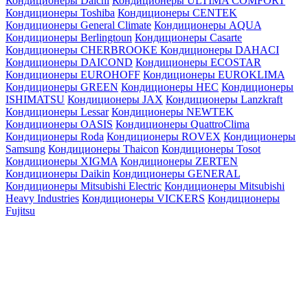
Кондиционеры Daichi
Кондиционеры ULTIMA COMFORT
Кондиционеры Toshiba
Кондиционеры CENTEK
Кондиционеры General Climate
Кондиционеры AQUA
Кондиционеры Berlingtoun
Кондиционеры Casarte
Кондиционеры CHERBROOKE
Кондиционеры DAHACI
Кондиционеры DAICOND
Кондиционеры ECOSTAR
Кондиционеры EUROHOFF
Кондиционеры EUROKLIMA
Кондиционеры GREEN
Кондиционеры HEC
Кондиционеры
ISHIMATSU
Кондиционеры JAX
Кондиционеры Lanzkraft
Кондиционеры Lessar
Кондиционеры NEWTEK
Кондиционеры OASIS
Кондиционеры QuattroClima
Кондиционеры Roda
Кондиционеры ROVEX
Кондиционеры
Samsung
Кондиционеры Thaicon
Кондиционеры Tosot
Кондиционеры XIGMA
Кондиционеры ZERTEN
Кондиционеры Daikin
Кондиционеры GENERAL
Кондиционеры Mitsubishi Electric
Кондиционеры Mitsubishi
Heavy Industries
Кондиционеры VICKERS
Кондиционеры
Fujitsu