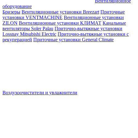
Вентиляционное
оборудование
Бризеры
Вентиляционные установки Breezart
Приточные
установки VENTMACHINE
Вентиляционные установки
ZILON
Вентиляционные установки КЛИМАТ
Канальные
вентиляторы Soler Palau
Приточно-вытяжные установки
Lossnay Mitsubishi Electric
Приточно-вытяжные установки с
рекуперацией
Приточные установки General Climate
Воздухоочистители и увлажнители