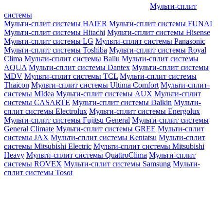
Мульти-сплит
системы
Мульти-сплит системы HAIER
Мульти-сплит системы FUNAI
Мульти-сплит системы Hitachi
Мульти-сплит системы Hisense
Мульти-сплит системы LG
Мульти-сплит системы Panasonic
Мульти-сплит системы Toshiba
Мульти-сплит системы Royal
Clima
Мульти-сплит системы Ballu
Мульти-сплит системы
AQUA
Мульти-сплит системы Dantex
Мульти-сплит системы
MDV
Мульти-сплит системы TCL
Мульти-сплит системы
Thaicon
Мульти-сплит системы Ultima Comfort
Мульти-сплит-
системы MIdea
Мульти-сплит системы AUX
Мульти-сплит
системы CASARTE
Мульти-сплит системы Daikin
Мульти-
сплит системы Electrolux
Мульти-сплит системы Energolux
Мульти-сплит системы Fujitsu General
Мульти-сплит системы
General Climate
Мульти-сплит системы GREE
Мульти-сплит
системы JAX
Мульти-сплит системы Kentatsu
Мульти-сплит
системы Mitsubishi Electric
Мульти-сплит системы Mitsubishi
Heavy
Мульти-сплит системы QuattroClima
Мульти-сплит
системы ROVEX
Мульти-сплит системы Samsung
Мульти-
сплит системы Tosot