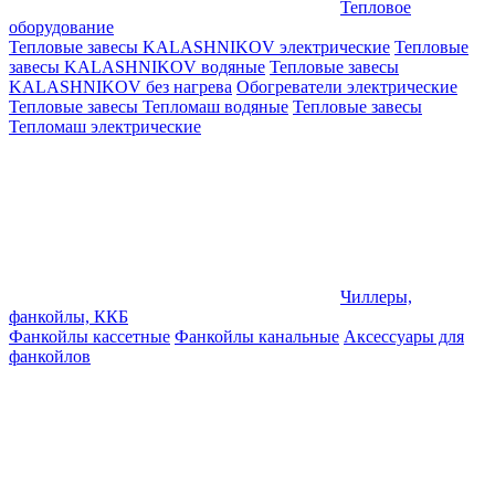
Тепловое
оборудование
Тепловые завесы KALASHNIKOV электрические
Тепловые
завесы KALASHNIKOV водяные
Тепловые завесы
KALASHNIKOV без нагрева
Обогреватели электрические
Тепловые завесы Тепломаш водяные
Тепловые завесы
Тепломаш электрические
Чиллеры,
фанкойлы, ККБ
Фанкойлы кассетные
Фанкойлы канальные
Аксессуары для
фанкойлов