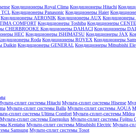
sense
Кондиционеры Royal Clima
Кондиционеры Hitachi
Кондиц
 TCL
Кондиционеры Panasonic
Кондиционеры Haier
Кондиционе
Кондиционеры AERONIK
Кондиционеры AUX
Кондиционеры 
LTIMA COMFORT
Кондиционеры Toshiba
Кондиционеры CENT
еры CHERBROOKE
Кондиционеры DAHACI
Кондиционеры D
ионеры HEC
Кондиционеры ISHIMATSU
Кондиционеры JAX
Ко
Кондиционеры Roda
Кондиционеры ROVEX
Кондиционеры Sam
 Daikin
Кондиционеры GENERAL
Кондиционеры Mitsubishi Elec
емы
ульти-сплит системы Hitachi
Мульти-сплит системы Hisense
Мул
ima
Мульти-сплит системы Ballu
Мульти-сплит системы AQUA
М
ьти-сплит системы Ultima Comfort
Мульти-сплит-системы MIdea
Мульти-сплит системы Energolux
Мульти-сплит системы Fujitsu G
емы Kentatsu
Мульти-сплит системы Mitsubishi Electric
Мульти-спл
темы Samsung
Мульти-сплит системы Tosot