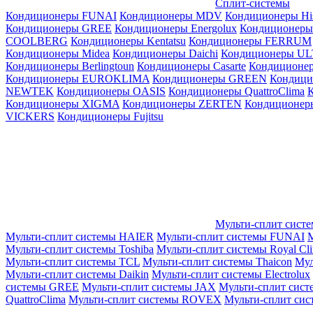
Сплит-системы
Кондиционеры FUNAI
Кондиционеры MDV
Кондиционеры Hi
Кондиционеры GREE
Кондиционеры Energolux
Кондиционеры
СOOLBERG
Кондиционеры Kentatsu
Кондиционеры FERRUM
Кондиционеры Midea
Кондиционеры Daichi
Кондиционеры U
Кондиционеры Berlingtoun
Кондиционеры Casarte
Кондицион
Кондиционеры EUROKLIMA
Кондиционеры GREEN
Кондиц
NEWTEK
Кондиционеры OASIS
Кондиционеры QuattroClima
Кондиционеры XIGMA
Кондиционеры ZERTEN
Кондиционеры
VICKERS
Кондиционеры Fujitsu
Мульти-сплит сист
Мульти-сплит системы HAIER
Мульти-сплит системы FUNAI
М
Мульти-сплит системы Toshiba
Мульти-сплит системы Royal Cl
Мульти-сплит системы TCL
Мульти-сплит системы Thaicon
Мул
Мульти-сплит системы Daikin
Мульти-сплит системы Electrolux
системы GREE
Мульти-сплит системы JAX
Мульти-сплит сист
QuattroClima
Мульти-сплит системы ROVEX
Мульти-сплит сис