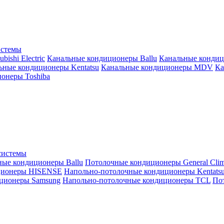
истемы
ishi Electric
Канальные кондиционеры Ballu
Канальные кондиц
ьные кондиционеры Kentatsu
Канальные кондиционеры MDV
Ка
онеры Toshiba
системы
ные кондиционеры Ballu
Потолочные кондиционеры General Clim
ционеры HISENSE
Напольно-потолочные кондиционеры Kentats
ционеры Samsung
Напольно-потолочные кондиционеры TCL
Пот