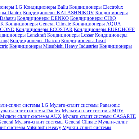
ионеры LG
Кондиционеры Ballu
Кондиционеры Electrolux
ры Dantex
Кондиционеры KALASHNIKOV
Кондиционеры
Dahatsu
Кондиционеры DENKO
Кондиционеры CHiQ
EK
Кондиционеры General Climate
Кондиционеры AQUA
AICOND
Кондиционеры ECOSTAR
Кондиционеры EUROHOFF
ндиционеры Lanzkraft
Кондиционеры Lessar
Кондиционеры
sung
Кондиционеры Thaicon
Кондиционеры Tosot
tric
Кондиционеры Mitsubishi Heavy Industries
Кондиционеры
ьти-сплит системы LG
Мульти-сплит системы Panasonic
ульти-сплит системы Dantex
Мульти-сплит системы MDV
Мульти-сплит системы AUX
Мульти-сплит системы CASARTE
eneral
Мульти-сплит системы General Climate
Мульти-сплит
ит системы Mitsubishi Heavy
Мульти-сплит системы