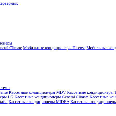
серверных
ионеры
ral Climate
Мобильные кондиционеры Hisense
Мобильные конд
истемы
ense
Кассетные кондиционеры MDV
Кассетные кондиционеры 
неры LG
Кассетные кондиционеры General Climate
Кассетные конд
atsu
Кассетные кондиционеры MIDEA
Кассетные кондиционер