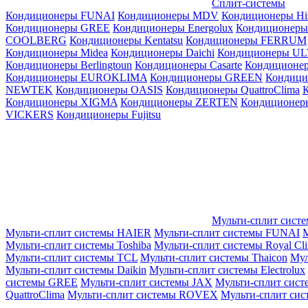
Сплит-системы
Кондиционеры FUNAI
Кондиционеры MDV
Кондиционеры Hi
Кондиционеры GREE
Кондиционеры Energolux
Кондиционеры
СOOLBERG
Кондиционеры Kentatsu
Кондиционеры FERRUM
Кондиционеры Midea
Кондиционеры Daichi
Кондиционеры U
Кондиционеры Berlingtoun
Кондиционеры Casarte
Кондицион
Кондиционеры EUROKLIMA
Кондиционеры GREEN
Кондиц
NEWTEK
Кондиционеры OASIS
Кондиционеры QuattroClima
Кондиционеры XIGMA
Кондиционеры ZERTEN
Кондиционеры
VICKERS
Кондиционеры Fujitsu
Мульти-сплит сист
Мульти-сплит системы HAIER
Мульти-сплит системы FUNAI
М
Мульти-сплит системы Toshiba
Мульти-сплит системы Royal Cl
Мульти-сплит системы TCL
Мульти-сплит системы Thaicon
Мул
Мульти-сплит системы Daikin
Мульти-сплит системы Electrolux
системы GREE
Мульти-сплит системы JAX
Мульти-сплит сист
QuattroClima
Мульти-сплит системы ROVEX
Мульти-сплит сис