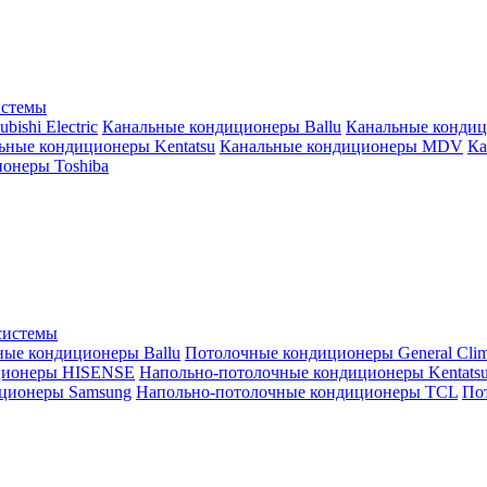
истемы
ishi Electric
Канальные кондиционеры Ballu
Канальные кондиц
ьные кондиционеры Kentatsu
Канальные кондиционеры MDV
Ка
онеры Toshiba
системы
ные кондиционеры Ballu
Потолочные кондиционеры General Clim
ционеры HISENSE
Напольно-потолочные кондиционеры Kentats
ционеры Samsung
Напольно-потолочные кондиционеры TCL
Пот