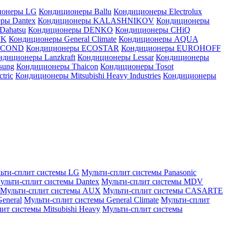
ионеры LG
Кондиционеры Ballu
Кондиционеры Electrolux
ры Dantex
Кондиционеры KALASHNIKOV
Кондиционеры
Dahatsu
Кондиционеры DENKO
Кондиционеры CHiQ
EK
Кондиционеры General Climate
Кондиционеры AQUA
AICOND
Кондиционеры ECOSTAR
Кондиционеры EUROHOFF
ндиционеры Lanzkraft
Кондиционеры Lessar
Кондиционеры
sung
Кондиционеры Thaicon
Кондиционеры Tosot
tric
Кондиционеры Mitsubishi Heavy Industries
Кондиционеры
ьти-сплит системы LG
Мульти-сплит системы Panasonic
ульти-сплит системы Dantex
Мульти-сплит системы MDV
Мульти-сплит системы AUX
Мульти-сплит системы CASARTE
eneral
Мульти-сплит системы General Climate
Мульти-сплит
ит системы Mitsubishi Heavy
Мульти-сплит системы