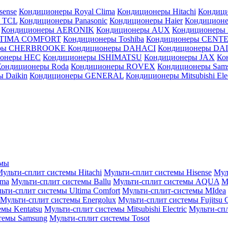
sense
Кондиционеры Royal Clima
Кондиционеры Hitachi
Кондиц
 TCL
Кондиционеры Panasonic
Кондиционеры Haier
Кондиционе
Кондиционеры AERONIK
Кондиционеры AUX
Кондиционеры 
LTIMA COMFORT
Кондиционеры Toshiba
Кондиционеры CENT
еры CHERBROOKE
Кондиционеры DAHACI
Кондиционеры D
ионеры HEC
Кондиционеры ISHIMATSU
Кондиционеры JAX
Ко
Кондиционеры Roda
Кондиционеры ROVEX
Кондиционеры Sam
 Daikin
Кондиционеры GENERAL
Кондиционеры Mitsubishi Elec
емы
ульти-сплит системы Hitachi
Мульти-сплит системы Hisense
Мул
ima
Мульти-сплит системы Ballu
Мульти-сплит системы AQUA
М
ьти-сплит системы Ultima Comfort
Мульти-сплит-системы MIdea
Мульти-сплит системы Energolux
Мульти-сплит системы Fujitsu G
емы Kentatsu
Мульти-сплит системы Mitsubishi Electric
Мульти-спл
темы Samsung
Мульти-сплит системы Tosot