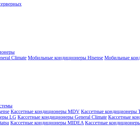
серверных
ионеры
ral Climate
Мобильные кондиционеры Hisense
Мобильные конд
истемы
ense
Кассетные кондиционеры MDV
Кассетные кондиционеры 
неры LG
Кассетные кондиционеры General Climate
Кассетные конд
atsu
Кассетные кондиционеры MIDEA
Кассетные кондиционер