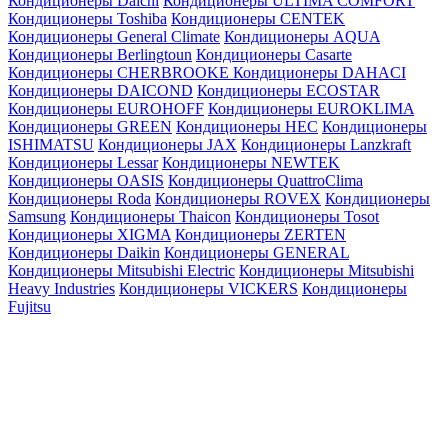
Кондиционеры Daichi
Кондиционеры ULTIMA COMFORT
Кондиционеры Toshiba
Кондиционеры CENTEK
Кондиционеры General Climate
Кондиционеры AQUA
Кондиционеры Berlingtoun
Кондиционеры Casarte
Кондиционеры CHERBROOKE
Кондиционеры DAHACI
Кондиционеры DAICOND
Кондиционеры ECOSTAR
Кондиционеры EUROHOFF
Кондиционеры EUROKLIMA
Кондиционеры GREEN
Кондиционеры HEC
Кондиционеры
ISHIMATSU
Кондиционеры JAX
Кондиционеры Lanzkraft
Кондиционеры Lessar
Кондиционеры NEWTEK
Кондиционеры OASIS
Кондиционеры QuattroClima
Кондиционеры Roda
Кондиционеры ROVEX
Кондиционеры
Samsung
Кондиционеры Thaicon
Кондиционеры Tosot
Кондиционеры XIGMA
Кондиционеры ZERTEN
Кондиционеры Daikin
Кондиционеры GENERAL
Кондиционеры Mitsubishi Electric
Кондиционеры Mitsubishi
Heavy Industries
Кондиционеры VICKERS
Кондиционеры
Fujitsu