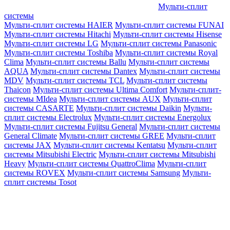
Мульти-сплит
системы
Мульти-сплит системы HAIER
Мульти-сплит системы FUNAI
Мульти-сплит системы Hitachi
Мульти-сплит системы Hisense
Мульти-сплит системы LG
Мульти-сплит системы Panasonic
Мульти-сплит системы Toshiba
Мульти-сплит системы Royal
Clima
Мульти-сплит системы Ballu
Мульти-сплит системы
AQUA
Мульти-сплит системы Dantex
Мульти-сплит системы
MDV
Мульти-сплит системы TCL
Мульти-сплит системы
Thaicon
Мульти-сплит системы Ultima Comfort
Мульти-сплит-
системы MIdea
Мульти-сплит системы AUX
Мульти-сплит
системы CASARTE
Мульти-сплит системы Daikin
Мульти-
сплит системы Electrolux
Мульти-сплит системы Energolux
Мульти-сплит системы Fujitsu General
Мульти-сплит системы
General Climate
Мульти-сплит системы GREE
Мульти-сплит
системы JAX
Мульти-сплит системы Kentatsu
Мульти-сплит
системы Mitsubishi Electric
Мульти-сплит системы Mitsubishi
Heavy
Мульти-сплит системы QuattroClima
Мульти-сплит
системы ROVEX
Мульти-сплит системы Samsung
Мульти-
сплит системы Tosot