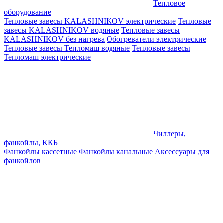
Тепловое
оборудование
Тепловые завесы KALASHNIKOV электрические
Тепловые
завесы KALASHNIKOV водяные
Тепловые завесы
KALASHNIKOV без нагрева
Обогреватели электрические
Тепловые завесы Тепломаш водяные
Тепловые завесы
Тепломаш электрические
Чиллеры,
фанкойлы, ККБ
Фанкойлы кассетные
Фанкойлы канальные
Аксессуары для
фанкойлов