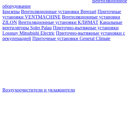
Вентиляционное
оборудование
Бризеры
Вентиляционные установки Breezart
Приточные
установки VENTMACHINE
Вентиляционные установки
ZILON
Вентиляционные установки КЛИМАТ
Канальные
вентиляторы Soler Palau
Приточно-вытяжные установки
Lossnay Mitsubishi Electric
Приточно-вытяжные установки с
рекуперацией
Приточные установки General Climate
Воздухоочистители и увлажнители