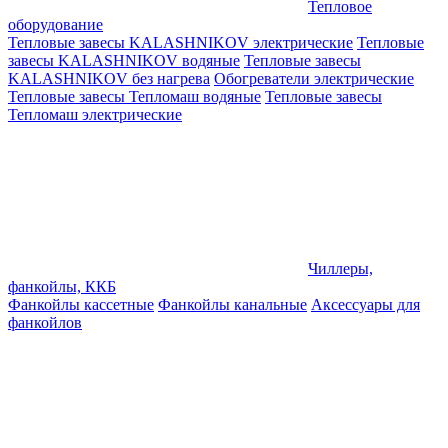
Тепловое
оборудование
Тепловые завесы KALASHNIKOV электрические
Тепловые
завесы KALASHNIKOV водяные
Тепловые завесы
KALASHNIKOV без нагрева
Обогреватели электрические
Тепловые завесы Тепломаш водяные
Тепловые завесы
Тепломаш электрические
Чиллеры,
фанкойлы, ККБ
Фанкойлы кассетные
Фанкойлы канальные
Аксессуары для
фанкойлов