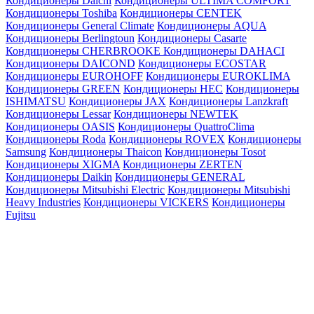
Кондиционеры Daichi
Кондиционеры ULTIMA COMFORT
Кондиционеры Toshiba
Кондиционеры CENTEK
Кондиционеры General Climate
Кондиционеры AQUA
Кондиционеры Berlingtoun
Кондиционеры Casarte
Кондиционеры CHERBROOKE
Кондиционеры DAHACI
Кондиционеры DAICOND
Кондиционеры ECOSTAR
Кондиционеры EUROHOFF
Кондиционеры EUROKLIMA
Кондиционеры GREEN
Кондиционеры HEC
Кондиционеры
ISHIMATSU
Кондиционеры JAX
Кондиционеры Lanzkraft
Кондиционеры Lessar
Кондиционеры NEWTEK
Кондиционеры OASIS
Кондиционеры QuattroClima
Кондиционеры Roda
Кондиционеры ROVEX
Кондиционеры
Samsung
Кондиционеры Thaicon
Кондиционеры Tosot
Кондиционеры XIGMA
Кондиционеры ZERTEN
Кондиционеры Daikin
Кондиционеры GENERAL
Кондиционеры Mitsubishi Electric
Кондиционеры Mitsubishi
Heavy Industries
Кондиционеры VICKERS
Кондиционеры
Fujitsu