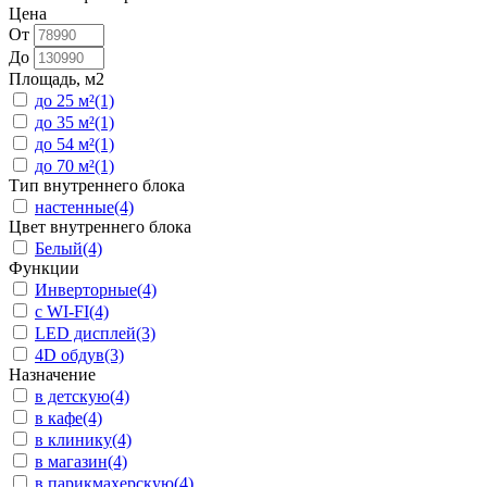
Цена
От
До
Площадь, м2
до 25 м²
(1)
до 35 м²
(1)
до 54 м²
(1)
до 70 м²
(1)
Тип внутреннего блока
настенные
(4)
Цвет внутреннего блока
Белый
(4)
Функции
Инверторные
(4)
с WI-FI
(4)
LED дисплей
(3)
4D обдув
(3)
Назначение
в детскую
(4)
в кафе
(4)
в клинику
(4)
в магазин
(4)
в парикмахерскую
(4)