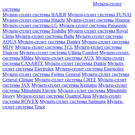
Мульти-сплит
системы
Мульти-сплит системы HAIER
Мульти-сплит системы FUNAI
Мульти-сплит системы Hitachi
Мульти-сплит системы Hisense
Мульти-сплит системы LG
Мульти-сплит системы Panasonic
Мульти-сплит системы Toshiba
Мульти-сплит системы Royal
Clima
Мульти-сплит системы Ballu
Мульти-сплит системы
AQUA
Мульти-сплит системы Dantex
Мульти-сплит системы
MDV
Мульти-сплит системы TCL
Мульти-сплит системы
Thaicon
Мульти-сплит системы Ultima Comfort
Мульти-сплит-
системы MIdea
Мульти-сплит системы AUX
Мульти-сплит
системы CASARTE
Мульти-сплит системы Daikin
Мульти-
сплит системы Electrolux
Мульти-сплит системы Energolux
Мульти-сплит системы Fujitsu General
Мульти-сплит системы
General Climate
Мульти-сплит системы GREE
Мульти-сплит
системы JAX
Мульти-сплит системы Kentatsu
Мульти-сплит
системы Mitsubishi Electric
Мульти-сплит системы Mitsubishi
Heavy
Мульти-сплит системы QuattroClima
Мульти-сплит
системы ROVEX
Мульти-сплит системы Samsung
Мульти-
сплит системы Tosot