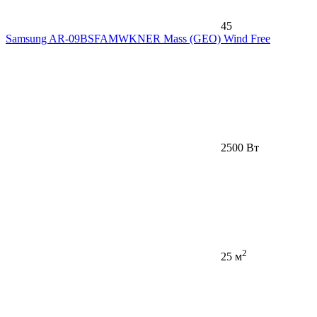
45
Samsung AR-09BSFAMWKNER Mass (GEO) Wind Free
2500 Вт
2
25 м