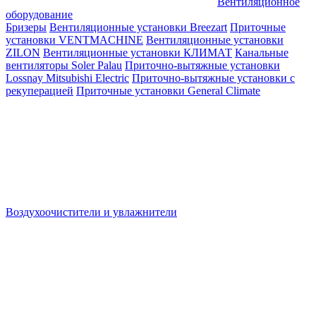
Вентиляционное
оборудование
Бризеры
Вентиляционные установки Breezart
Приточные
установки VENTMACHINE
Вентиляционные установки
ZILON
Вентиляционные установки КЛИМАТ
Канальные
вентиляторы Soler Palau
Приточно-вытяжные установки
Lossnay Mitsubishi Electric
Приточно-вытяжные установки с
рекуперацией
Приточные установки General Climate
Воздухоочистители и увлажнители