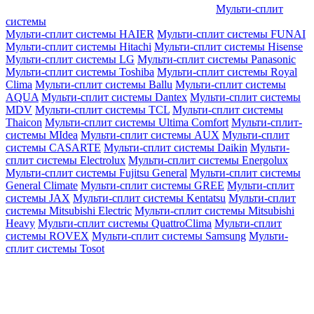
Мульти-сплит
системы
Мульти-сплит системы HAIER
Мульти-сплит системы FUNAI
Мульти-сплит системы Hitachi
Мульти-сплит системы Hisense
Мульти-сплит системы LG
Мульти-сплит системы Panasonic
Мульти-сплит системы Toshiba
Мульти-сплит системы Royal
Clima
Мульти-сплит системы Ballu
Мульти-сплит системы
AQUA
Мульти-сплит системы Dantex
Мульти-сплит системы
MDV
Мульти-сплит системы TCL
Мульти-сплит системы
Thaicon
Мульти-сплит системы Ultima Comfort
Мульти-сплит-
системы MIdea
Мульти-сплит системы AUX
Мульти-сплит
системы CASARTE
Мульти-сплит системы Daikin
Мульти-
сплит системы Electrolux
Мульти-сплит системы Energolux
Мульти-сплит системы Fujitsu General
Мульти-сплит системы
General Climate
Мульти-сплит системы GREE
Мульти-сплит
системы JAX
Мульти-сплит системы Kentatsu
Мульти-сплит
системы Mitsubishi Electric
Мульти-сплит системы Mitsubishi
Heavy
Мульти-сплит системы QuattroClima
Мульти-сплит
системы ROVEX
Мульти-сплит системы Samsung
Мульти-
сплит системы Tosot