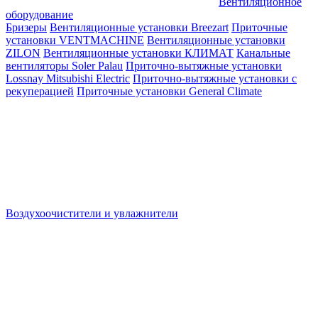
Вентиляционное
оборудование
Бризеры
Вентиляционные установки Breezart
Приточные
установки VENTMACHINE
Вентиляционные установки
ZILON
Вентиляционные установки КЛИМАТ
Канальные
вентиляторы Soler Palau
Приточно-вытяжные установки
Lossnay Mitsubishi Electric
Приточно-вытяжные установки с
рекуперацией
Приточные установки General Climate
Воздухоочистители и увлажнители