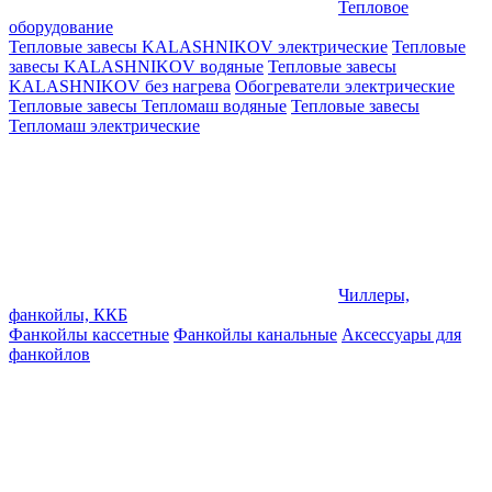
Тепловое
оборудование
Тепловые завесы KALASHNIKOV электрические
Тепловые
завесы KALASHNIKOV водяные
Тепловые завесы
KALASHNIKOV без нагрева
Обогреватели электрические
Тепловые завесы Тепломаш водяные
Тепловые завесы
Тепломаш электрические
Чиллеры,
фанкойлы, ККБ
Фанкойлы кассетные
Фанкойлы канальные
Аксессуары для
фанкойлов