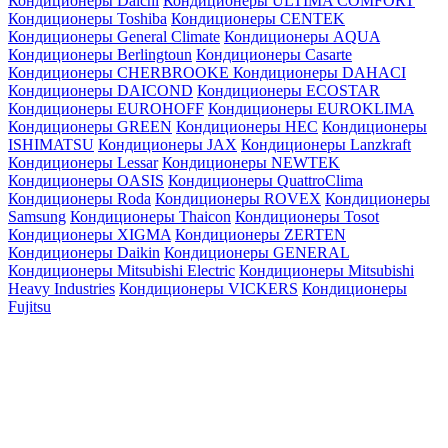
Кондиционеры Daichi
Кондиционеры ULTIMA COMFORT
Кондиционеры Toshiba
Кондиционеры CENTEK
Кондиционеры General Climate
Кондиционеры AQUA
Кондиционеры Berlingtoun
Кондиционеры Casarte
Кондиционеры CHERBROOKE
Кондиционеры DAHACI
Кондиционеры DAICOND
Кондиционеры ECOSTAR
Кондиционеры EUROHOFF
Кондиционеры EUROKLIMA
Кондиционеры GREEN
Кондиционеры HEC
Кондиционеры
ISHIMATSU
Кондиционеры JAX
Кондиционеры Lanzkraft
Кондиционеры Lessar
Кондиционеры NEWTEK
Кондиционеры OASIS
Кондиционеры QuattroClima
Кондиционеры Roda
Кондиционеры ROVEX
Кондиционеры
Samsung
Кондиционеры Thaicon
Кондиционеры Tosot
Кондиционеры XIGMA
Кондиционеры ZERTEN
Кондиционеры Daikin
Кондиционеры GENERAL
Кондиционеры Mitsubishi Electric
Кондиционеры Mitsubishi
Heavy Industries
Кондиционеры VICKERS
Кондиционеры
Fujitsu