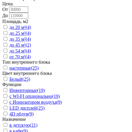
Цена
От
До
Площадь, м2
до 20 м²
(4)
до 25 м²
(4)
до 35 м²
(4)
до 45 м²
(2)
до 54 м²
(4)
от 70 м²
(4)
Тип внутреннего блока
настенные
(25)
Цвет внутреннего блока
Белый
(25)
Функции
Инверторные
(19)
с WI-FI опционально
(19)
с Ионизатором воздуха
(9)
LED дисплей
(25)
4D обдув
(9)
Назначение
в детскую
(21)
в кафе
(9)