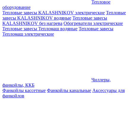
Тепловое
оборудование
Тепловые завесы KALASHNIKOV электрические
Тепловые
завесы KALASHNIKOV водяные
Тепловые завесы
KALASHNIKOV без нагрева
Обогреватели электрические
Тепловые завесы Тепломаш водяные
Тепловые завесы
Тепломаш электрические
Чиллеры,
фанкойлы, ККБ
Фанкойлы кассетные
Фанкойлы канальные
Аксессуары для
фанкойлов