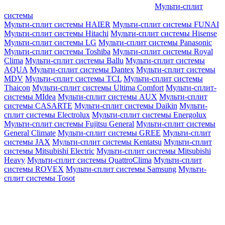
Мульти-сплит
системы
Мульти-сплит системы HAIER
Мульти-сплит системы FUNAI
Мульти-сплит системы Hitachi
Мульти-сплит системы Hisense
Мульти-сплит системы LG
Мульти-сплит системы Panasonic
Мульти-сплит системы Toshiba
Мульти-сплит системы Royal
Clima
Мульти-сплит системы Ballu
Мульти-сплит системы
AQUA
Мульти-сплит системы Dantex
Мульти-сплит системы
MDV
Мульти-сплит системы TCL
Мульти-сплит системы
Thaicon
Мульти-сплит системы Ultima Comfort
Мульти-сплит-
системы MIdea
Мульти-сплит системы AUX
Мульти-сплит
системы CASARTE
Мульти-сплит системы Daikin
Мульти-
сплит системы Electrolux
Мульти-сплит системы Energolux
Мульти-сплит системы Fujitsu General
Мульти-сплит системы
General Climate
Мульти-сплит системы GREE
Мульти-сплит
системы JAX
Мульти-сплит системы Kentatsu
Мульти-сплит
системы Mitsubishi Electric
Мульти-сплит системы Mitsubishi
Heavy
Мульти-сплит системы QuattroClima
Мульти-сплит
системы ROVEX
Мульти-сплит системы Samsung
Мульти-
сплит системы Tosot