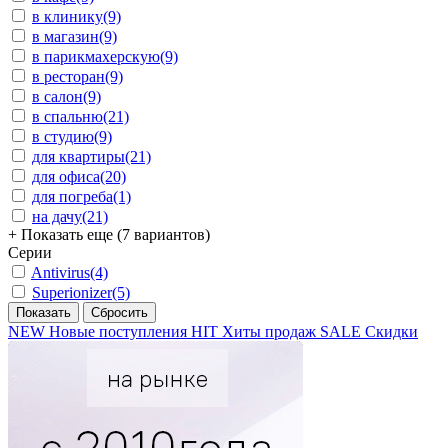
в клинику
(9)
в магазин
(9)
в парикмахерскую
(9)
в ресторан
(9)
в салон
(9)
в спальню
(21)
в студию
(9)
для квартиры
(21)
для офиса
(20)
для погреба
(1)
на дачу
(21)
+ Показать еще (7 вариантов)
Серии
Antivirus
(4)
Superionizer
(5)
NEW
Новые поступления
HIT
Хиты продаж
SALE
Скидки