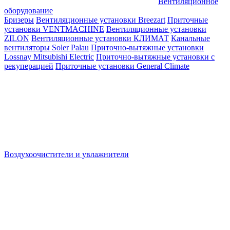
Вентиляционное
оборудование
Бризеры
Вентиляционные установки Breezart
Приточные
установки VENTMACHINE
Вентиляционные установки
ZILON
Вентиляционные установки КЛИМАТ
Канальные
вентиляторы Soler Palau
Приточно-вытяжные установки
Lossnay Mitsubishi Electric
Приточно-вытяжные установки с
рекуперацией
Приточные установки General Climate
Воздухоочистители и увлажнители