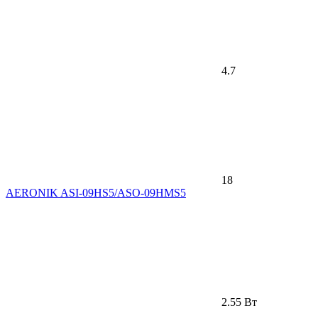
4.7
18
AERONIK ASI-09HS5/ASO-09HMS5
2.55 Вт