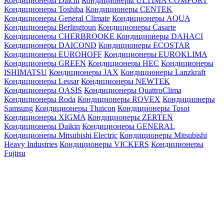
Кондиционеры Daichi
Кондиционеры ULTIMA COMFORT
Кондиционеры Toshiba
Кондиционеры CENTEK
Кондиционеры General Climate
Кондиционеры AQUA
Кондиционеры Berlingtoun
Кондиционеры Casarte
Кондиционеры CHERBROOKE
Кондиционеры DAHACI
Кондиционеры DAICOND
Кондиционеры ECOSTAR
Кондиционеры EUROHOFF
Кондиционеры EUROKLIMA
Кондиционеры GREEN
Кондиционеры HEC
Кондиционеры
ISHIMATSU
Кондиционеры JAX
Кондиционеры Lanzkraft
Кондиционеры Lessar
Кондиционеры NEWTEK
Кондиционеры OASIS
Кондиционеры QuattroClima
Кондиционеры Roda
Кондиционеры ROVEX
Кондиционеры
Samsung
Кондиционеры Thaicon
Кондиционеры Tosot
Кондиционеры XIGMA
Кондиционеры ZERTEN
Кондиционеры Daikin
Кондиционеры GENERAL
Кондиционеры Mitsubishi Electric
Кондиционеры Mitsubishi
Heavy Industries
Кондиционеры VICKERS
Кондиционеры
Fujitsu