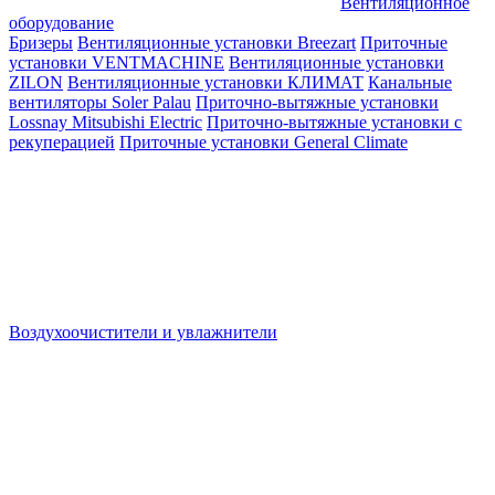
Вентиляционное
оборудование
Бризеры
Вентиляционные установки Breezart
Приточные
установки VENTMACHINE
Вентиляционные установки
ZILON
Вентиляционные установки КЛИМАТ
Канальные
вентиляторы Soler Palau
Приточно-вытяжные установки
Lossnay Mitsubishi Electric
Приточно-вытяжные установки с
рекуперацией
Приточные установки General Climate
Воздухоочистители и увлажнители