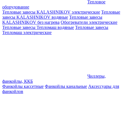
Тепловое
оборудование
Тепловые завесы KALASHNIKOV электрические
Тепловые
завесы KALASHNIKOV водяные
Тепловые завесы
KALASHNIKOV без нагрева
Обогреватели электрические
Тепловые завесы Тепломаш водяные
Тепловые завесы
Тепломаш электрические
Чиллеры,
фанкойлы, ККБ
Фанкойлы кассетные
Фанкойлы канальные
Аксессуары для
фанкойлов