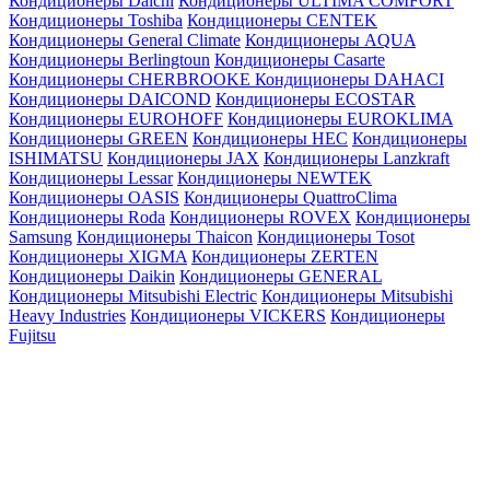
Кондиционеры Daichi
Кондиционеры ULTIMA COMFORT
Кондиционеры Toshiba
Кондиционеры CENTEK
Кондиционеры General Climate
Кондиционеры AQUA
Кондиционеры Berlingtoun
Кондиционеры Casarte
Кондиционеры CHERBROOKE
Кондиционеры DAHACI
Кондиционеры DAICOND
Кондиционеры ECOSTAR
Кондиционеры EUROHOFF
Кондиционеры EUROKLIMA
Кондиционеры GREEN
Кондиционеры HEC
Кондиционеры
ISHIMATSU
Кондиционеры JAX
Кондиционеры Lanzkraft
Кондиционеры Lessar
Кондиционеры NEWTEK
Кондиционеры OASIS
Кондиционеры QuattroClima
Кондиционеры Roda
Кондиционеры ROVEX
Кондиционеры
Samsung
Кондиционеры Thaicon
Кондиционеры Tosot
Кондиционеры XIGMA
Кондиционеры ZERTEN
Кондиционеры Daikin
Кондиционеры GENERAL
Кондиционеры Mitsubishi Electric
Кондиционеры Mitsubishi
Heavy Industries
Кондиционеры VICKERS
Кондиционеры
Fujitsu