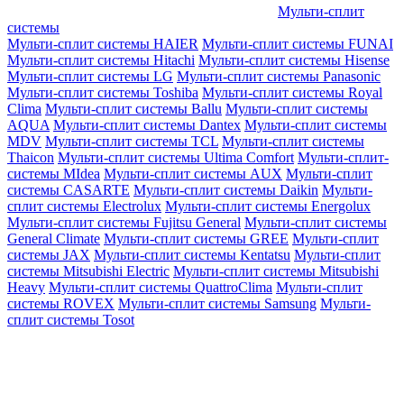
Мульти-сплит
системы
Мульти-сплит системы HAIER
Мульти-сплит системы FUNAI
Мульти-сплит системы Hitachi
Мульти-сплит системы Hisense
Мульти-сплит системы LG
Мульти-сплит системы Panasonic
Мульти-сплит системы Toshiba
Мульти-сплит системы Royal
Clima
Мульти-сплит системы Ballu
Мульти-сплит системы
AQUA
Мульти-сплит системы Dantex
Мульти-сплит системы
MDV
Мульти-сплит системы TCL
Мульти-сплит системы
Thaicon
Мульти-сплит системы Ultima Comfort
Мульти-сплит-
системы MIdea
Мульти-сплит системы AUX
Мульти-сплит
системы CASARTE
Мульти-сплит системы Daikin
Мульти-
сплит системы Electrolux
Мульти-сплит системы Energolux
Мульти-сплит системы Fujitsu General
Мульти-сплит системы
General Climate
Мульти-сплит системы GREE
Мульти-сплит
системы JAX
Мульти-сплит системы Kentatsu
Мульти-сплит
системы Mitsubishi Electric
Мульти-сплит системы Mitsubishi
Heavy
Мульти-сплит системы QuattroClima
Мульти-сплит
системы ROVEX
Мульти-сплит системы Samsung
Мульти-
сплит системы Tosot