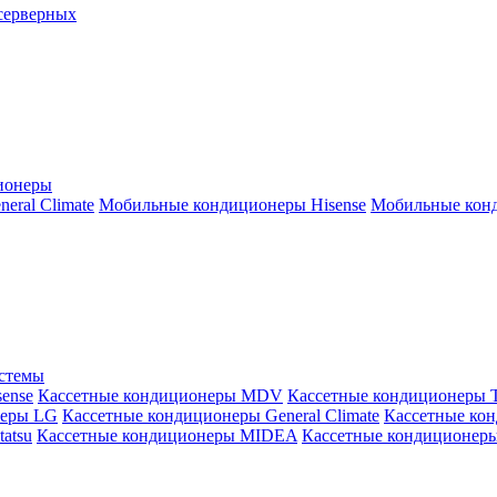
серверных
ионеры
ral Climate
Мобильные кондиционеры Hisense
Мобильные конд
истемы
ense
Кассетные кондиционеры MDV
Кассетные кондиционеры 
неры LG
Кассетные кондиционеры General Climate
Кассетные конд
atsu
Кассетные кондиционеры MIDEA
Кассетные кондиционер