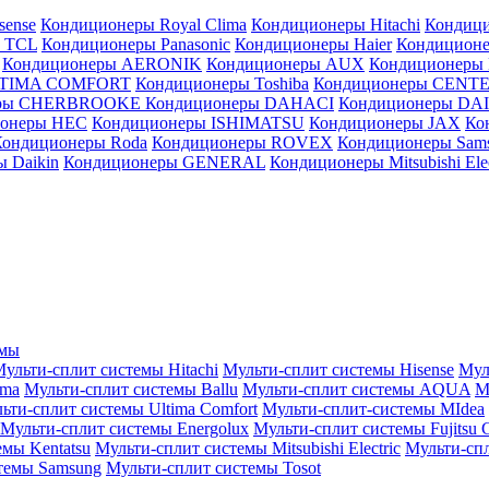
sense
Кондиционеры Royal Clima
Кондиционеры Hitachi
Кондиц
 TCL
Кондиционеры Panasonic
Кондиционеры Haier
Кондиционе
Кондиционеры AERONIK
Кондиционеры AUX
Кондиционеры 
LTIMA COMFORT
Кондиционеры Toshiba
Кондиционеры CENT
еры CHERBROOKE
Кондиционеры DAHACI
Кондиционеры D
ионеры HEC
Кондиционеры ISHIMATSU
Кондиционеры JAX
Ко
Кондиционеры Roda
Кондиционеры ROVEX
Кондиционеры Sam
 Daikin
Кондиционеры GENERAL
Кондиционеры Mitsubishi Elec
емы
ульти-сплит системы Hitachi
Мульти-сплит системы Hisense
Мул
ima
Мульти-сплит системы Ballu
Мульти-сплит системы AQUA
М
ьти-сплит системы Ultima Comfort
Мульти-сплит-системы MIdea
Мульти-сплит системы Energolux
Мульти-сплит системы Fujitsu G
емы Kentatsu
Мульти-сплит системы Mitsubishi Electric
Мульти-спл
темы Samsung
Мульти-сплит системы Tosot