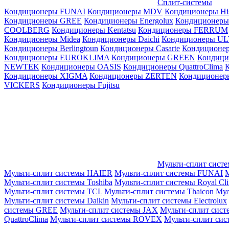
Сплит-системы
Кондиционеры FUNAI
Кондиционеры MDV
Кондиционеры Hi
Кондиционеры GREE
Кондиционеры Energolux
Кондиционеры
СOOLBERG
Кондиционеры Kentatsu
Кондиционеры FERRUM
Кондиционеры Midea
Кондиционеры Daichi
Кондиционеры U
Кондиционеры Berlingtoun
Кондиционеры Casarte
Кондицион
Кондиционеры EUROKLIMA
Кондиционеры GREEN
Кондиц
NEWTEK
Кондиционеры OASIS
Кондиционеры QuattroClima
Кондиционеры XIGMA
Кондиционеры ZERTEN
Кондиционеры
VICKERS
Кондиционеры Fujitsu
Мульти-сплит сист
Мульти-сплит системы HAIER
Мульти-сплит системы FUNAI
М
Мульти-сплит системы Toshiba
Мульти-сплит системы Royal Cl
Мульти-сплит системы TCL
Мульти-сплит системы Thaicon
Мул
Мульти-сплит системы Daikin
Мульти-сплит системы Electrolux
системы GREE
Мульти-сплит системы JAX
Мульти-сплит сист
QuattroClima
Мульти-сплит системы ROVEX
Мульти-сплит сис