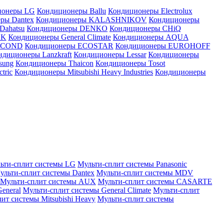
ионеры LG
Кондиционеры Ballu
Кондиционеры Electrolux
ры Dantex
Кондиционеры KALASHNIKOV
Кондиционеры
Dahatsu
Кондиционеры DENKO
Кондиционеры CHiQ
EK
Кондиционеры General Climate
Кондиционеры AQUA
AICOND
Кондиционеры ECOSTAR
Кондиционеры EUROHOFF
ндиционеры Lanzkraft
Кондиционеры Lessar
Кондиционеры
sung
Кондиционеры Thaicon
Кондиционеры Tosot
tric
Кондиционеры Mitsubishi Heavy Industries
Кондиционеры
ьти-сплит системы LG
Мульти-сплит системы Panasonic
ульти-сплит системы Dantex
Мульти-сплит системы MDV
Мульти-сплит системы AUX
Мульти-сплит системы CASARTE
eneral
Мульти-сплит системы General Climate
Мульти-сплит
ит системы Mitsubishi Heavy
Мульти-сплит системы