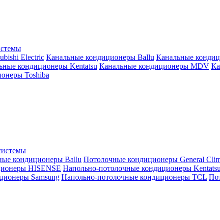
истемы
ishi Electric
Канальные кондиционеры Ballu
Канальные кондиц
ьные кондиционеры Kentatsu
Канальные кондиционеры MDV
Ка
онеры Toshiba
системы
ные кондиционеры Ballu
Потолочные кондиционеры General Clim
ционеры HISENSE
Напольно-потолочные кондиционеры Kentats
ционеры Samsung
Напольно-потолочные кондиционеры TCL
Пот