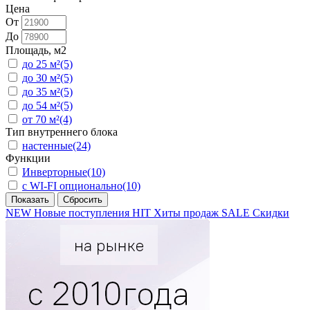
Цена
От
До
Площадь, м2
до 25 м²
(5)
до 30 м²
(5)
до 35 м²
(5)
до 54 м²
(5)
от 70 м²
(4)
Тип внутреннего блока
настенные
(24)
Функции
Инверторные
(10)
с WI-FI опционально
(10)
NEW
Новые поступления
HIT
Хиты продаж
SALE
Скидки