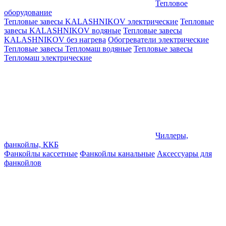
Тепловое
оборудование
Тепловые завесы KALASHNIKOV электрические
Тепловые
завесы KALASHNIKOV водяные
Тепловые завесы
KALASHNIKOV без нагрева
Обогреватели электрические
Тепловые завесы Тепломаш водяные
Тепловые завесы
Тепломаш электрические
Чиллеры,
фанкойлы, ККБ
Фанкойлы кассетные
Фанкойлы канальные
Аксессуары для
фанкойлов