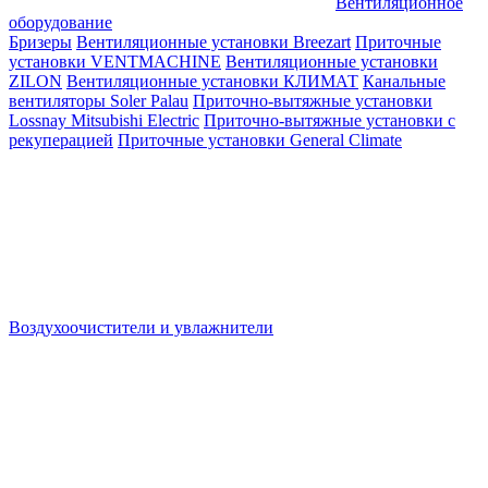
Вентиляционное
оборудование
Бризеры
Вентиляционные установки Breezart
Приточные
установки VENTMACHINE
Вентиляционные установки
ZILON
Вентиляционные установки КЛИМАТ
Канальные
вентиляторы Soler Palau
Приточно-вытяжные установки
Lossnay Mitsubishi Electric
Приточно-вытяжные установки с
рекуперацией
Приточные установки General Climate
Воздухоочистители и увлажнители