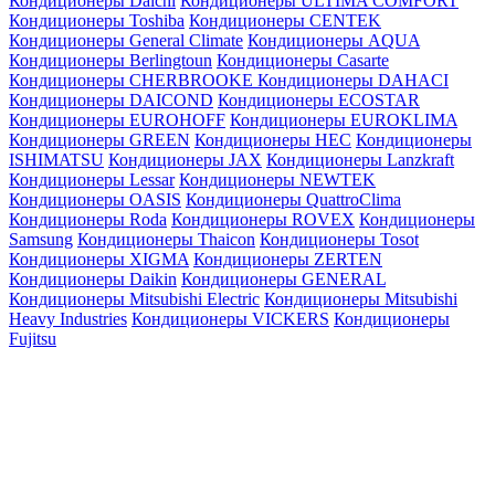
Кондиционеры Daichi
Кондиционеры ULTIMA COMFORT
Кондиционеры Toshiba
Кондиционеры CENTEK
Кондиционеры General Climate
Кондиционеры AQUA
Кондиционеры Berlingtoun
Кондиционеры Casarte
Кондиционеры CHERBROOKE
Кондиционеры DAHACI
Кондиционеры DAICOND
Кондиционеры ECOSTAR
Кондиционеры EUROHOFF
Кондиционеры EUROKLIMA
Кондиционеры GREEN
Кондиционеры HEC
Кондиционеры
ISHIMATSU
Кондиционеры JAX
Кондиционеры Lanzkraft
Кондиционеры Lessar
Кондиционеры NEWTEK
Кондиционеры OASIS
Кондиционеры QuattroClima
Кондиционеры Roda
Кондиционеры ROVEX
Кондиционеры
Samsung
Кондиционеры Thaicon
Кондиционеры Tosot
Кондиционеры XIGMA
Кондиционеры ZERTEN
Кондиционеры Daikin
Кондиционеры GENERAL
Кондиционеры Mitsubishi Electric
Кондиционеры Mitsubishi
Heavy Industries
Кондиционеры VICKERS
Кондиционеры
Fujitsu