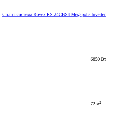
Сплит-система Rovex RS-24CBS4 Megapolis Inverter
6850 Вт
2
72 м