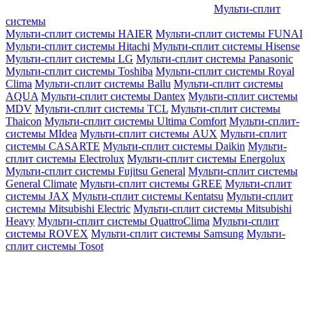
Мульти-сплит
системы
Мульти-сплит системы HAIER
Мульти-сплит системы FUNAI
Мульти-сплит системы Hitachi
Мульти-сплит системы Hisense
Мульти-сплит системы LG
Мульти-сплит системы Panasonic
Мульти-сплит системы Toshiba
Мульти-сплит системы Royal
Clima
Мульти-сплит системы Ballu
Мульти-сплит системы
AQUA
Мульти-сплит системы Dantex
Мульти-сплит системы
MDV
Мульти-сплит системы TCL
Мульти-сплит системы
Thaicon
Мульти-сплит системы Ultima Comfort
Мульти-сплит-
системы MIdea
Мульти-сплит системы AUX
Мульти-сплит
системы CASARTE
Мульти-сплит системы Daikin
Мульти-
сплит системы Electrolux
Мульти-сплит системы Energolux
Мульти-сплит системы Fujitsu General
Мульти-сплит системы
General Climate
Мульти-сплит системы GREE
Мульти-сплит
системы JAX
Мульти-сплит системы Kentatsu
Мульти-сплит
системы Mitsubishi Electric
Мульти-сплит системы Mitsubishi
Heavy
Мульти-сплит системы QuattroClima
Мульти-сплит
системы ROVEX
Мульти-сплит системы Samsung
Мульти-
сплит системы Tosot