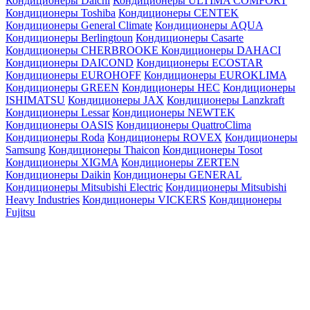
Кондиционеры Daichi
Кондиционеры ULTIMA COMFORT
Кондиционеры Toshiba
Кондиционеры CENTEK
Кондиционеры General Climate
Кондиционеры AQUA
Кондиционеры Berlingtoun
Кондиционеры Casarte
Кондиционеры CHERBROOKE
Кондиционеры DAHACI
Кондиционеры DAICOND
Кондиционеры ECOSTAR
Кондиционеры EUROHOFF
Кондиционеры EUROKLIMA
Кондиционеры GREEN
Кондиционеры HEC
Кондиционеры
ISHIMATSU
Кондиционеры JAX
Кондиционеры Lanzkraft
Кондиционеры Lessar
Кондиционеры NEWTEK
Кондиционеры OASIS
Кондиционеры QuattroClima
Кондиционеры Roda
Кондиционеры ROVEX
Кондиционеры
Samsung
Кондиционеры Thaicon
Кондиционеры Tosot
Кондиционеры XIGMA
Кондиционеры ZERTEN
Кондиционеры Daikin
Кондиционеры GENERAL
Кондиционеры Mitsubishi Electric
Кондиционеры Mitsubishi
Heavy Industries
Кондиционеры VICKERS
Кондиционеры
Fujitsu