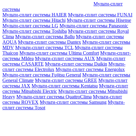
Мульти-сплит
системы
Мульти-сплит системы HAIER
Мульти-сплит системы FUNAI
Мульти-сплит системы Hitachi
Мульти-сплит системы Hisense
Мульти-сплит системы LG
Мульти-сплит системы Panasonic
Мульти-сплит системы Toshiba
Мульти-сплит системы Royal
Clima
Мульти-сплит системы Ballu
Мульти-сплит системы
AQUA
Мульти-сплит системы Dantex
Мульти-сплит системы
MDV
Мульти-сплит системы TCL
Мульти-сплит системы
Thaicon
Мульти-сплит системы Ultima Comfort
Мульти-сплит-
системы MIdea
Мульти-сплит системы AUX
Мульти-сплит
системы CASARTE
Мульти-сплит системы Daikin
Мульти-
сплит системы Electrolux
Мульти-сплит системы Energolux
Мульти-сплит системы Fujitsu General
Мульти-сплит системы
General Climate
Мульти-сплит системы GREE
Мульти-сплит
системы JAX
Мульти-сплит системы Kentatsu
Мульти-сплит
системы Mitsubishi Electric
Мульти-сплит системы Mitsubishi
Heavy
Мульти-сплит системы QuattroClima
Мульти-сплит
системы ROVEX
Мульти-сплит системы Samsung
Мульти-
сплит системы Tosot