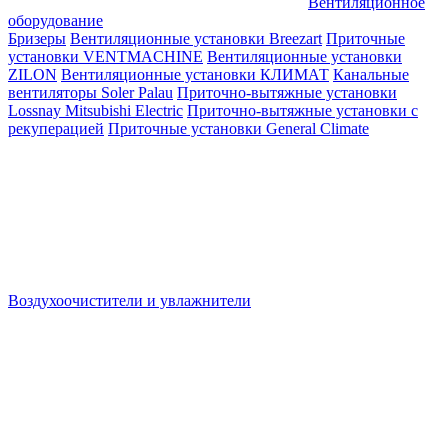
Вентиляционное
оборудование
Бризеры
Вентиляционные установки Breezart
Приточные
установки VENTMACHINE
Вентиляционные установки
ZILON
Вентиляционные установки КЛИМАТ
Канальные
вентиляторы Soler Palau
Приточно-вытяжные установки
Lossnay Mitsubishi Electric
Приточно-вытяжные установки с
рекуперацией
Приточные установки General Climate
Воздухоочистители и увлажнители