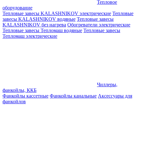
Тепловое
оборудование
Тепловые завесы KALASHNIKOV электрические
Тепловые
завесы KALASHNIKOV водяные
Тепловые завесы
KALASHNIKOV без нагрева
Обогреватели электрические
Тепловые завесы Тепломаш водяные
Тепловые завесы
Тепломаш электрические
Чиллеры,
фанкойлы, ККБ
Фанкойлы кассетные
Фанкойлы канальные
Аксессуары для
фанкойлов