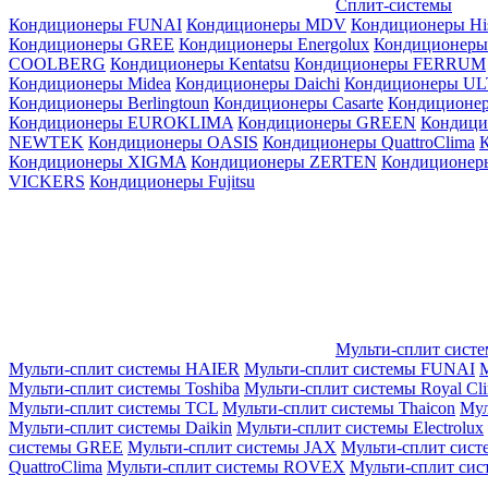
Сплит-системы
Кондиционеры FUNAI
Кондиционеры MDV
Кондиционеры Hi
Кондиционеры GREE
Кондиционеры Energolux
Кондиционеры
СOOLBERG
Кондиционеры Kentatsu
Кондиционеры FERRUM
Кондиционеры Midea
Кондиционеры Daichi
Кондиционеры U
Кондиционеры Berlingtoun
Кондиционеры Casarte
Кондицион
Кондиционеры EUROKLIMA
Кондиционеры GREEN
Кондиц
NEWTEK
Кондиционеры OASIS
Кондиционеры QuattroClima
Кондиционеры XIGMA
Кондиционеры ZERTEN
Кондиционеры
VICKERS
Кондиционеры Fujitsu
Мульти-сплит сист
Мульти-сплит системы HAIER
Мульти-сплит системы FUNAI
М
Мульти-сплит системы Toshiba
Мульти-сплит системы Royal Cl
Мульти-сплит системы TCL
Мульти-сплит системы Thaicon
Мул
Мульти-сплит системы Daikin
Мульти-сплит системы Electrolux
системы GREE
Мульти-сплит системы JAX
Мульти-сплит сист
QuattroClima
Мульти-сплит системы ROVEX
Мульти-сплит сис