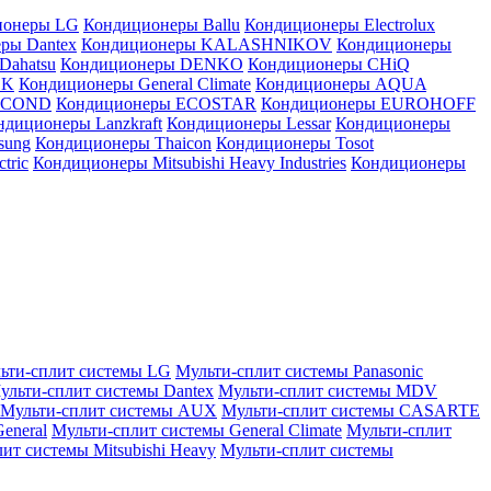
ионеры LG
Кондиционеры Ballu
Кондиционеры Electrolux
ры Dantex
Кондиционеры KALASHNIKOV
Кондиционеры
Dahatsu
Кондиционеры DENKO
Кондиционеры CHiQ
EK
Кондиционеры General Climate
Кондиционеры AQUA
AICOND
Кондиционеры ECOSTAR
Кондиционеры EUROHOFF
ндиционеры Lanzkraft
Кондиционеры Lessar
Кондиционеры
sung
Кондиционеры Thaicon
Кондиционеры Tosot
tric
Кондиционеры Mitsubishi Heavy Industries
Кондиционеры
ьти-сплит системы LG
Мульти-сплит системы Panasonic
ульти-сплит системы Dantex
Мульти-сплит системы MDV
Мульти-сплит системы AUX
Мульти-сплит системы CASARTE
eneral
Мульти-сплит системы General Climate
Мульти-сплит
ит системы Mitsubishi Heavy
Мульти-сплит системы