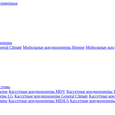
серверных
ионеры
ral Climate
Мобильные кондиционеры Hisense
Мобильные конд
истемы
ense
Кассетные кондиционеры MDV
Кассетные кондиционеры 
неры LG
Кассетные кондиционеры General Climate
Кассетные конд
atsu
Кассетные кондиционеры MIDEA
Кассетные кондиционер