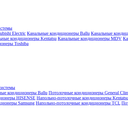
истемы
ishi Electric
Канальные кондиционеры Ballu
Канальные кондиц
ьные кондиционеры Kentatsu
Канальные кондиционеры MDV
Ка
онеры Toshiba
системы
ные кондиционеры Ballu
Потолочные кондиционеры General Clim
ционеры HISENSE
Напольно-потолочные кондиционеры Kentats
ционеры Samsung
Напольно-потолочные кондиционеры TCL
Пот