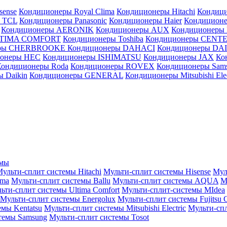
sense
Кондиционеры Royal Clima
Кондиционеры Hitachi
Кондиц
 TCL
Кондиционеры Panasonic
Кондиционеры Haier
Кондиционе
Кондиционеры AERONIK
Кондиционеры AUX
Кондиционеры 
LTIMA COMFORT
Кондиционеры Toshiba
Кондиционеры CENT
еры CHERBROOKE
Кондиционеры DAHACI
Кондиционеры D
ионеры HEC
Кондиционеры ISHIMATSU
Кондиционеры JAX
Ко
Кондиционеры Roda
Кондиционеры ROVEX
Кондиционеры Sam
 Daikin
Кондиционеры GENERAL
Кондиционеры Mitsubishi Elec
емы
ульти-сплит системы Hitachi
Мульти-сплит системы Hisense
Мул
ima
Мульти-сплит системы Ballu
Мульти-сплит системы AQUA
М
ьти-сплит системы Ultima Comfort
Мульти-сплит-системы MIdea
Мульти-сплит системы Energolux
Мульти-сплит системы Fujitsu G
емы Kentatsu
Мульти-сплит системы Mitsubishi Electric
Мульти-спл
темы Samsung
Мульти-сплит системы Tosot