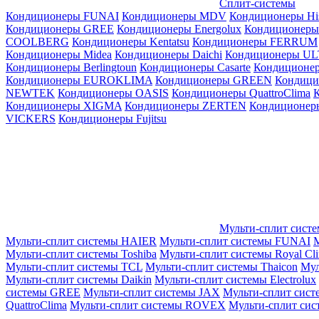
Сплит-системы
Кондиционеры FUNAI
Кондиционеры MDV
Кондиционеры Hi
Кондиционеры GREE
Кондиционеры Energolux
Кондиционеры
СOOLBERG
Кондиционеры Kentatsu
Кондиционеры FERRUM
Кондиционеры Midea
Кондиционеры Daichi
Кондиционеры U
Кондиционеры Berlingtoun
Кондиционеры Casarte
Кондицион
Кондиционеры EUROKLIMA
Кондиционеры GREEN
Кондиц
NEWTEK
Кондиционеры OASIS
Кондиционеры QuattroClima
Кондиционеры XIGMA
Кондиционеры ZERTEN
Кондиционеры
VICKERS
Кондиционеры Fujitsu
Мульти-сплит сист
Мульти-сплит системы HAIER
Мульти-сплит системы FUNAI
М
Мульти-сплит системы Toshiba
Мульти-сплит системы Royal Cl
Мульти-сплит системы TCL
Мульти-сплит системы Thaicon
Мул
Мульти-сплит системы Daikin
Мульти-сплит системы Electrolux
системы GREE
Мульти-сплит системы JAX
Мульти-сплит сист
QuattroClima
Мульти-сплит системы ROVEX
Мульти-сплит сис