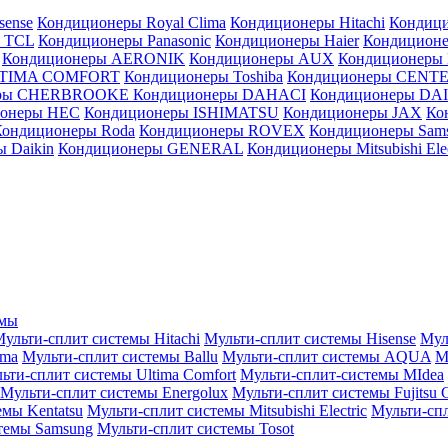
sense
Кондиционеры Royal Clima
Кондиционеры Hitachi
Кондиц
 TCL
Кондиционеры Panasonic
Кондиционеры Haier
Кондиционе
Кондиционеры AERONIK
Кондиционеры AUX
Кондиционеры 
LTIMA COMFORT
Кондиционеры Toshiba
Кондиционеры CENT
еры CHERBROOKE
Кондиционеры DAHACI
Кондиционеры D
ионеры HEC
Кондиционеры ISHIMATSU
Кондиционеры JAX
Ко
Кондиционеры Roda
Кондиционеры ROVEX
Кондиционеры Sam
 Daikin
Кондиционеры GENERAL
Кондиционеры Mitsubishi Elec
емы
ульти-сплит системы Hitachi
Мульти-сплит системы Hisense
Мул
ima
Мульти-сплит системы Ballu
Мульти-сплит системы AQUA
М
ьти-сплит системы Ultima Comfort
Мульти-сплит-системы MIdea
Мульти-сплит системы Energolux
Мульти-сплит системы Fujitsu G
емы Kentatsu
Мульти-сплит системы Mitsubishi Electric
Мульти-спл
темы Samsung
Мульти-сплит системы Tosot