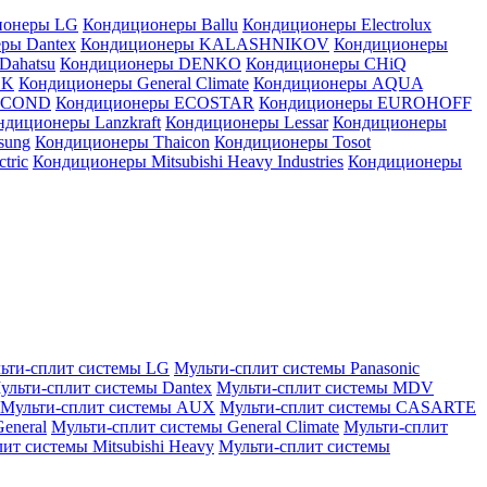
ионеры LG
Кондиционеры Ballu
Кондиционеры Electrolux
ры Dantex
Кондиционеры KALASHNIKOV
Кондиционеры
Dahatsu
Кондиционеры DENKO
Кондиционеры CHiQ
EK
Кондиционеры General Climate
Кондиционеры AQUA
AICOND
Кондиционеры ECOSTAR
Кондиционеры EUROHOFF
ндиционеры Lanzkraft
Кондиционеры Lessar
Кондиционеры
sung
Кондиционеры Thaicon
Кондиционеры Tosot
tric
Кондиционеры Mitsubishi Heavy Industries
Кондиционеры
ьти-сплит системы LG
Мульти-сплит системы Panasonic
ульти-сплит системы Dantex
Мульти-сплит системы MDV
Мульти-сплит системы AUX
Мульти-сплит системы CASARTE
eneral
Мульти-сплит системы General Climate
Мульти-сплит
ит системы Mitsubishi Heavy
Мульти-сплит системы