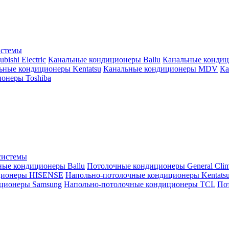
истемы
ishi Electric
Канальные кондиционеры Ballu
Канальные кондиц
ьные кондиционеры Kentatsu
Канальные кондиционеры MDV
Ка
онеры Toshiba
системы
ные кондиционеры Ballu
Потолочные кондиционеры General Clim
ционеры HISENSE
Напольно-потолочные кондиционеры Kentats
ционеры Samsung
Напольно-потолочные кондиционеры TCL
Пот