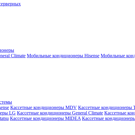
серверных
ионеры
ral Climate
Мобильные кондиционеры Hisense
Мобильные конд
истемы
ense
Кассетные кондиционеры MDV
Кассетные кондиционеры 
неры LG
Кассетные кондиционеры General Climate
Кассетные конд
atsu
Кассетные кондиционеры MIDEA
Кассетные кондиционер