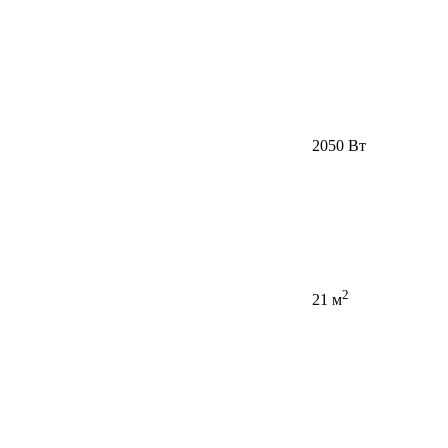
2050 Вт
2
21 м