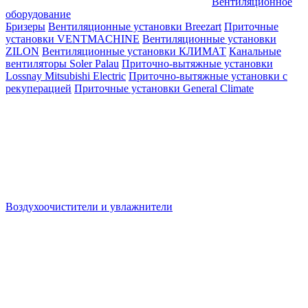
Вентиляционное
оборудование
Бризеры
Вентиляционные установки Breezart
Приточные
установки VENTMACHINE
Вентиляционные установки
ZILON
Вентиляционные установки КЛИМАТ
Канальные
вентиляторы Soler Palau
Приточно-вытяжные установки
Lossnay Mitsubishi Electric
Приточно-вытяжные установки с
рекуперацией
Приточные установки General Climate
Воздухоочистители и увлажнители