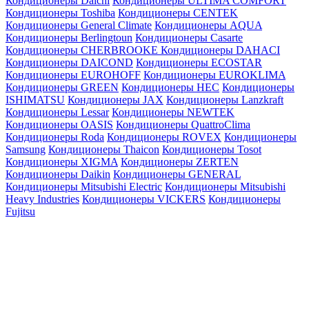
Кондиционеры Daichi
Кондиционеры ULTIMA COMFORT
Кондиционеры Toshiba
Кондиционеры CENTEK
Кондиционеры General Climate
Кондиционеры AQUA
Кондиционеры Berlingtoun
Кондиционеры Casarte
Кондиционеры CHERBROOKE
Кондиционеры DAHACI
Кондиционеры DAICOND
Кондиционеры ECOSTAR
Кондиционеры EUROHOFF
Кондиционеры EUROKLIMA
Кондиционеры GREEN
Кондиционеры HEC
Кондиционеры
ISHIMATSU
Кондиционеры JAX
Кондиционеры Lanzkraft
Кондиционеры Lessar
Кондиционеры NEWTEK
Кондиционеры OASIS
Кондиционеры QuattroClima
Кондиционеры Roda
Кондиционеры ROVEX
Кондиционеры
Samsung
Кондиционеры Thaicon
Кондиционеры Tosot
Кондиционеры XIGMA
Кондиционеры ZERTEN
Кондиционеры Daikin
Кондиционеры GENERAL
Кондиционеры Mitsubishi Electric
Кондиционеры Mitsubishi
Heavy Industries
Кондиционеры VICKERS
Кондиционеры
Fujitsu