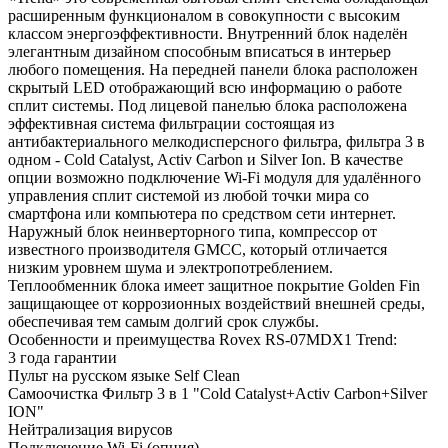
расширенным функционалом в совокупности с высоким
классом энергоэффективности. Внутренний блок наделён
элегантным дизайном способным вписаться в интерьер
любого помещения. На передней панели блока расположен
скрытый LED отображающий всю информацию о работе
сплит системы. Под лицевой панелью блока расположена
эффективная система фильтрации состоящая из
антибактериального мелкодисперсного фильтра, фильтра 3 в
одном - Cold Catalyst, Activ Carbon и Silver Ion. В качестве
опции возможно подключение Wi-Fi модуля для удалённого
управления сплит системой из любой точки мира со
смартфона или компьютера по средством сети интернет.
Наружный блок неинверторного типа, компрессор от
известного производителя GMCC, который отличается
низким уровнем шума и электропотреблением.
Теплообменник блока имеет защитное покрытие Golden Fin
защищающее от коррозионных воздействий внешней среды,
обеспечивая тем самым долгий срок службы.
Особенности и преимущества Rovex RS-07MDX1 Trend:
3 года гарантии
Пульт на русском языке Self Clean
Самоочистка Фильтр 3 в 1 "Cold Catalyst+Activ Carbon+Silver
ION"
Нейтрализация вирусов
Подключение Wi-Fi (опция)