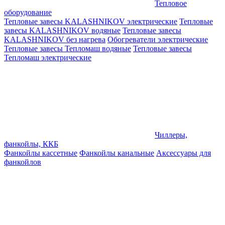
Тепловое
оборудование
Тепловые завесы KALASHNIKOV электрические
Тепловые
завесы KALASHNIKOV водяные
Тепловые завесы
KALASHNIKOV без нагрева
Обогреватели электрические
Тепловые завесы Тепломаш водяные
Тепловые завесы
Тепломаш электрические
Чиллеры,
фанкойлы, ККБ
Фанкойлы кассетные
Фанкойлы канальные
Аксессуары для
фанкойлов