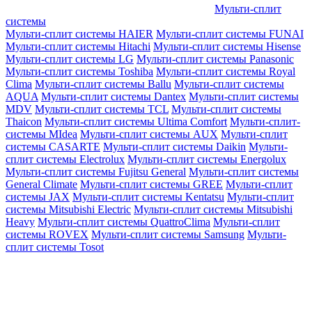
Мульти-сплит
системы
Мульти-сплит системы HAIER
Мульти-сплит системы FUNAI
Мульти-сплит системы Hitachi
Мульти-сплит системы Hisense
Мульти-сплит системы LG
Мульти-сплит системы Panasonic
Мульти-сплит системы Toshiba
Мульти-сплит системы Royal
Clima
Мульти-сплит системы Ballu
Мульти-сплит системы
AQUA
Мульти-сплит системы Dantex
Мульти-сплит системы
MDV
Мульти-сплит системы TCL
Мульти-сплит системы
Thaicon
Мульти-сплит системы Ultima Comfort
Мульти-сплит-
системы MIdea
Мульти-сплит системы AUX
Мульти-сплит
системы CASARTE
Мульти-сплит системы Daikin
Мульти-
сплит системы Electrolux
Мульти-сплит системы Energolux
Мульти-сплит системы Fujitsu General
Мульти-сплит системы
General Climate
Мульти-сплит системы GREE
Мульти-сплит
системы JAX
Мульти-сплит системы Kentatsu
Мульти-сплит
системы Mitsubishi Electric
Мульти-сплит системы Mitsubishi
Heavy
Мульти-сплит системы QuattroClima
Мульти-сплит
системы ROVEX
Мульти-сплит системы Samsung
Мульти-
сплит системы Tosot