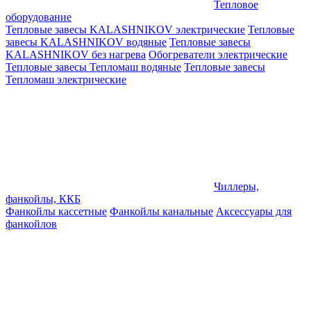
Тепловое
оборудование
Тепловые завесы KALASHNIKOV электрические
Тепловые
завесы KALASHNIKOV водяные
Тепловые завесы
KALASHNIKOV без нагрева
Обогреватели электрические
Тепловые завесы Тепломаш водяные
Тепловые завесы
Тепломаш электрические
Чиллеры,
фанкойлы, ККБ
Фанкойлы кассетные
Фанкойлы канальные
Аксессуары для
фанкойлов