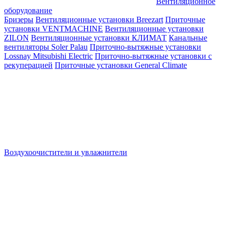
Вентиляционное
оборудование
Бризеры
Вентиляционные установки Breezart
Приточные
установки VENTMACHINE
Вентиляционные установки
ZILON
Вентиляционные установки КЛИМАТ
Канальные
вентиляторы Soler Palau
Приточно-вытяжные установки
Lossnay Mitsubishi Electric
Приточно-вытяжные установки с
рекуперацией
Приточные установки General Climate
Воздухоочистители и увлажнители