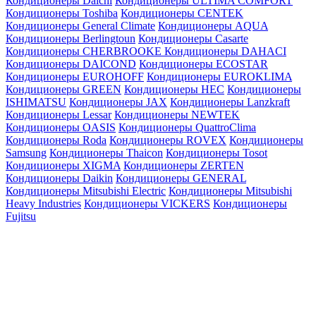
Кондиционеры Daichi
Кондиционеры ULTIMA COMFORT
Кондиционеры Toshiba
Кондиционеры CENTEK
Кондиционеры General Climate
Кондиционеры AQUA
Кондиционеры Berlingtoun
Кондиционеры Casarte
Кондиционеры CHERBROOKE
Кондиционеры DAHACI
Кондиционеры DAICOND
Кондиционеры ECOSTAR
Кондиционеры EUROHOFF
Кондиционеры EUROKLIMA
Кондиционеры GREEN
Кондиционеры HEC
Кондиционеры
ISHIMATSU
Кондиционеры JAX
Кондиционеры Lanzkraft
Кондиционеры Lessar
Кондиционеры NEWTEK
Кондиционеры OASIS
Кондиционеры QuattroClima
Кондиционеры Roda
Кондиционеры ROVEX
Кондиционеры
Samsung
Кондиционеры Thaicon
Кондиционеры Tosot
Кондиционеры XIGMA
Кондиционеры ZERTEN
Кондиционеры Daikin
Кондиционеры GENERAL
Кондиционеры Mitsubishi Electric
Кондиционеры Mitsubishi
Heavy Industries
Кондиционеры VICKERS
Кондиционеры
Fujitsu