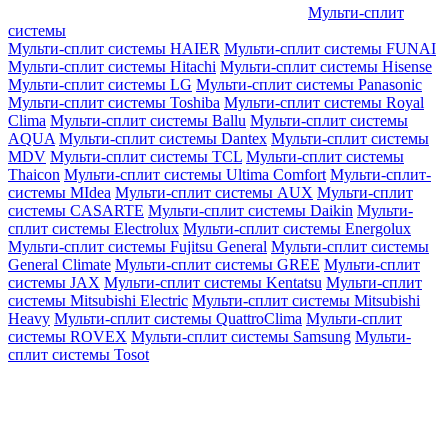
Мульти-сплит
системы
Мульти-сплит системы HAIER
Мульти-сплит системы FUNAI
Мульти-сплит системы Hitachi
Мульти-сплит системы Hisense
Мульти-сплит системы LG
Мульти-сплит системы Panasonic
Мульти-сплит системы Toshiba
Мульти-сплит системы Royal
Clima
Мульти-сплит системы Ballu
Мульти-сплит системы
AQUA
Мульти-сплит системы Dantex
Мульти-сплит системы
MDV
Мульти-сплит системы TCL
Мульти-сплит системы
Thaicon
Мульти-сплит системы Ultima Comfort
Мульти-сплит-
системы MIdea
Мульти-сплит системы AUX
Мульти-сплит
системы CASARTE
Мульти-сплит системы Daikin
Мульти-
сплит системы Electrolux
Мульти-сплит системы Energolux
Мульти-сплит системы Fujitsu General
Мульти-сплит системы
General Climate
Мульти-сплит системы GREE
Мульти-сплит
системы JAX
Мульти-сплит системы Kentatsu
Мульти-сплит
системы Mitsubishi Electric
Мульти-сплит системы Mitsubishi
Heavy
Мульти-сплит системы QuattroClima
Мульти-сплит
системы ROVEX
Мульти-сплит системы Samsung
Мульти-
сплит системы Tosot