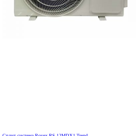
Сплит-система Rovex RS-12MDX1 Trend