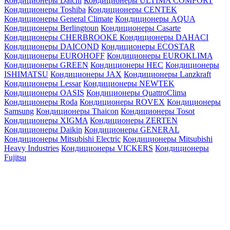
Кондиционеры Daichi
Кондиционеры ULTIMA COMFORT
Кондиционеры Toshiba
Кондиционеры CENTEK
Кондиционеры General Climate
Кондиционеры AQUA
Кондиционеры Berlingtoun
Кондиционеры Casarte
Кондиционеры CHERBROOKE
Кондиционеры DAHACI
Кондиционеры DAICOND
Кондиционеры ECOSTAR
Кондиционеры EUROHOFF
Кондиционеры EUROKLIMA
Кондиционеры GREEN
Кондиционеры HEC
Кондиционеры
ISHIMATSU
Кондиционеры JAX
Кондиционеры Lanzkraft
Кондиционеры Lessar
Кондиционеры NEWTEK
Кондиционеры OASIS
Кондиционеры QuattroClima
Кондиционеры Roda
Кондиционеры ROVEX
Кондиционеры
Samsung
Кондиционеры Thaicon
Кондиционеры Tosot
Кондиционеры XIGMA
Кондиционеры ZERTEN
Кондиционеры Daikin
Кондиционеры GENERAL
Кондиционеры Mitsubishi Electric
Кондиционеры Mitsubishi
Heavy Industries
Кондиционеры VICKERS
Кондиционеры
Fujitsu