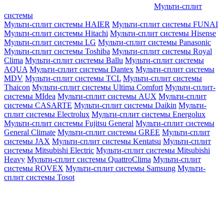
Мульти-сплит
системы
Мульти-сплит системы HAIER
Мульти-сплит системы FUNAI
Мульти-сплит системы Hitachi
Мульти-сплит системы Hisense
Мульти-сплит системы LG
Мульти-сплит системы Panasonic
Мульти-сплит системы Toshiba
Мульти-сплит системы Royal
Clima
Мульти-сплит системы Ballu
Мульти-сплит системы
AQUA
Мульти-сплит системы Dantex
Мульти-сплит системы
MDV
Мульти-сплит системы TCL
Мульти-сплит системы
Thaicon
Мульти-сплит системы Ultima Comfort
Мульти-сплит-
системы MIdea
Мульти-сплит системы AUX
Мульти-сплит
системы CASARTE
Мульти-сплит системы Daikin
Мульти-
сплит системы Electrolux
Мульти-сплит системы Energolux
Мульти-сплит системы Fujitsu General
Мульти-сплит системы
General Climate
Мульти-сплит системы GREE
Мульти-сплит
системы JAX
Мульти-сплит системы Kentatsu
Мульти-сплит
системы Mitsubishi Electric
Мульти-сплит системы Mitsubishi
Heavy
Мульти-сплит системы QuattroClima
Мульти-сплит
системы ROVEX
Мульти-сплит системы Samsung
Мульти-
сплит системы Tosot