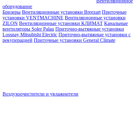
Вентиляционное
оборудование
Бризеры
Вентиляционные установки Breezart
Приточные
установки VENTMACHINE
Вентиляционные установки
ZILON
Вентиляционные установки КЛИМАТ
Канальные
вентиляторы Soler Palau
Приточно-вытяжные установки
Lossnay Mitsubishi Electric
Приточно-вытяжные установки с
рекуперацией
Приточные установки General Climate
Воздухоочистители и увлажнители