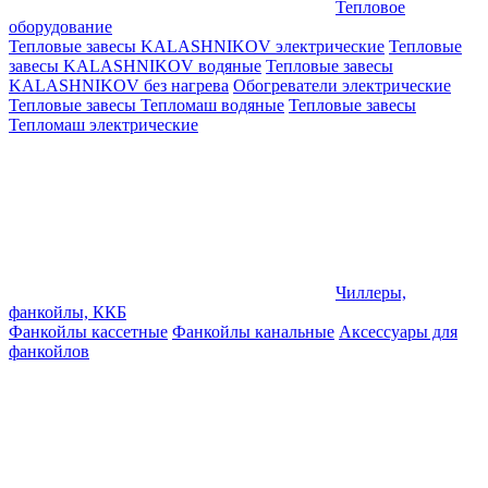
Тепловое
оборудование
Тепловые завесы KALASHNIKOV электрические
Тепловые
завесы KALASHNIKOV водяные
Тепловые завесы
KALASHNIKOV без нагрева
Обогреватели электрические
Тепловые завесы Тепломаш водяные
Тепловые завесы
Тепломаш электрические
Чиллеры,
фанкойлы, ККБ
Фанкойлы кассетные
Фанкойлы канальные
Аксессуары для
фанкойлов