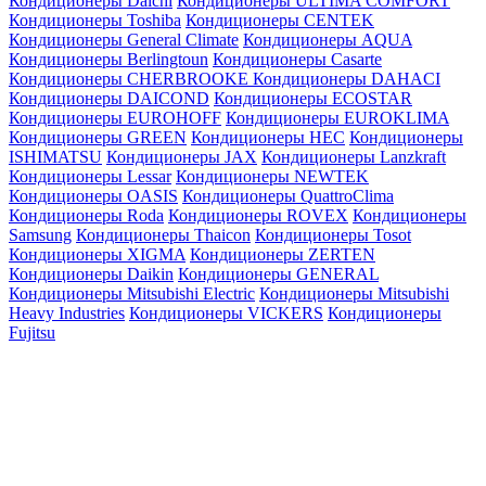
Кондиционеры Daichi
Кондиционеры ULTIMA COMFORT
Кондиционеры Toshiba
Кондиционеры CENTEK
Кондиционеры General Climate
Кондиционеры AQUA
Кондиционеры Berlingtoun
Кондиционеры Casarte
Кондиционеры CHERBROOKE
Кондиционеры DAHACI
Кондиционеры DAICOND
Кондиционеры ECOSTAR
Кондиционеры EUROHOFF
Кондиционеры EUROKLIMA
Кондиционеры GREEN
Кондиционеры HEC
Кондиционеры
ISHIMATSU
Кондиционеры JAX
Кондиционеры Lanzkraft
Кондиционеры Lessar
Кондиционеры NEWTEK
Кондиционеры OASIS
Кондиционеры QuattroClima
Кондиционеры Roda
Кондиционеры ROVEX
Кондиционеры
Samsung
Кондиционеры Thaicon
Кондиционеры Tosot
Кондиционеры XIGMA
Кондиционеры ZERTEN
Кондиционеры Daikin
Кондиционеры GENERAL
Кондиционеры Mitsubishi Electric
Кондиционеры Mitsubishi
Heavy Industries
Кондиционеры VICKERS
Кондиционеры
Fujitsu