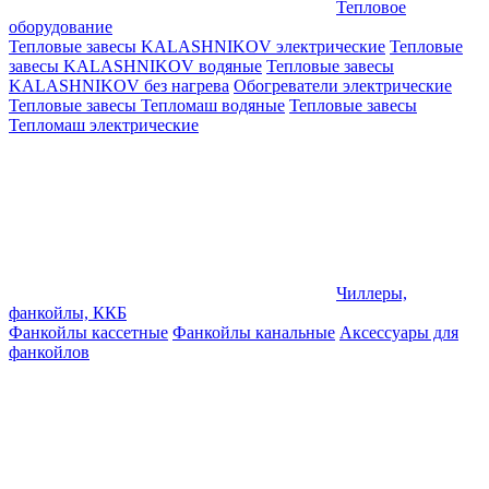
Тепловое
оборудование
Тепловые завесы KALASHNIKOV электрические
Тепловые
завесы KALASHNIKOV водяные
Тепловые завесы
KALASHNIKOV без нагрева
Обогреватели электрические
Тепловые завесы Тепломаш водяные
Тепловые завесы
Тепломаш электрические
Чиллеры,
фанкойлы, ККБ
Фанкойлы кассетные
Фанкойлы канальные
Аксессуары для
фанкойлов