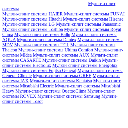
Мульти-сплит
системы
Мульти-сплит системы HAIER
Мульти-сплит системы FUNAI
Мульти-сплит системы Hitachi
Мульти-сплит системы Hisense
Мульти-сплит системы LG
Мульти-сплит системы Panasonic
Мульти-сплит системы Toshiba
Мульти-сплит системы Royal
Clima
Мульти-сплит системы Ballu
Мульти-сплит системы
AQUA
Мульти-сплит системы Dantex
Мульти-сплит системы
MDV
Мульти-сплит системы TCL
Мульти-сплит системы
Thaicon
Мульти-сплит системы Ultima Comfort
Мульти-сплит-
системы MIdea
Мульти-сплит системы AUX
Мульти-сплит
системы CASARTE
Мульти-сплит системы Daikin
Мульти-
сплит системы Electrolux
Мульти-сплит системы Energolux
Мульти-сплит системы Fujitsu General
Мульти-сплит системы
General Climate
Мульти-сплит системы GREE
Мульти-сплит
системы JAX
Мульти-сплит системы Kentatsu
Мульти-сплит
системы Mitsubishi Electric
Мульти-сплит системы Mitsubishi
Heavy
Мульти-сплит системы QuattroClima
Мульти-сплит
системы ROVEX
Мульти-сплит системы Samsung
Мульти-
сплит системы Tosot