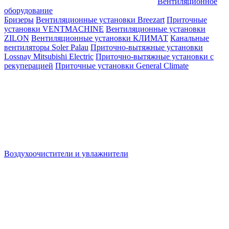
Вентиляционное
оборудование
Бризеры
Вентиляционные установки Breezart
Приточные
установки VENTMACHINE
Вентиляционные установки
ZILON
Вентиляционные установки КЛИМАТ
Канальные
вентиляторы Soler Palau
Приточно-вытяжные установки
Lossnay Mitsubishi Electric
Приточно-вытяжные установки с
рекуперацией
Приточные установки General Climate
Воздухоочистители и увлажнители