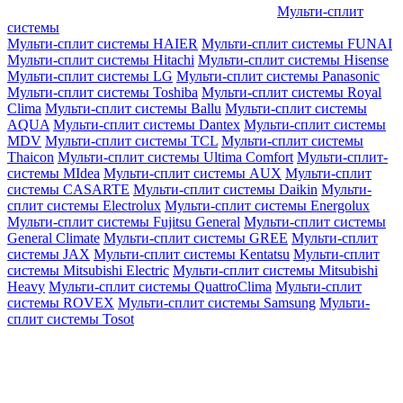
Мульти-сплит
системы
Мульти-сплит системы HAIER
Мульти-сплит системы FUNAI
Мульти-сплит системы Hitachi
Мульти-сплит системы Hisense
Мульти-сплит системы LG
Мульти-сплит системы Panasonic
Мульти-сплит системы Toshiba
Мульти-сплит системы Royal
Clima
Мульти-сплит системы Ballu
Мульти-сплит системы
AQUA
Мульти-сплит системы Dantex
Мульти-сплит системы
MDV
Мульти-сплит системы TCL
Мульти-сплит системы
Thaicon
Мульти-сплит системы Ultima Comfort
Мульти-сплит-
системы MIdea
Мульти-сплит системы AUX
Мульти-сплит
системы CASARTE
Мульти-сплит системы Daikin
Мульти-
сплит системы Electrolux
Мульти-сплит системы Energolux
Мульти-сплит системы Fujitsu General
Мульти-сплит системы
General Climate
Мульти-сплит системы GREE
Мульти-сплит
системы JAX
Мульти-сплит системы Kentatsu
Мульти-сплит
системы Mitsubishi Electric
Мульти-сплит системы Mitsubishi
Heavy
Мульти-сплит системы QuattroClima
Мульти-сплит
системы ROVEX
Мульти-сплит системы Samsung
Мульти-
сплит системы Tosot