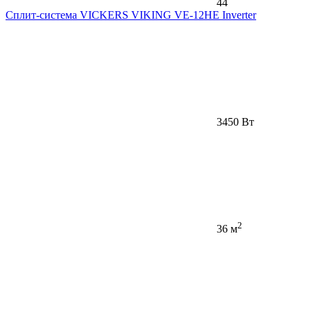
44
Сплит-система VICKERS VIKING VE-12HE Inverter
3450 Вт
2
36 м