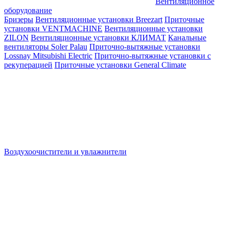
Вентиляционное
оборудование
Бризеры
Вентиляционные установки Breezart
Приточные
установки VENTMACHINE
Вентиляционные установки
ZILON
Вентиляционные установки КЛИМАТ
Канальные
вентиляторы Soler Palau
Приточно-вытяжные установки
Lossnay Mitsubishi Electric
Приточно-вытяжные установки с
рекуперацией
Приточные установки General Climate
Воздухоочистители и увлажнители