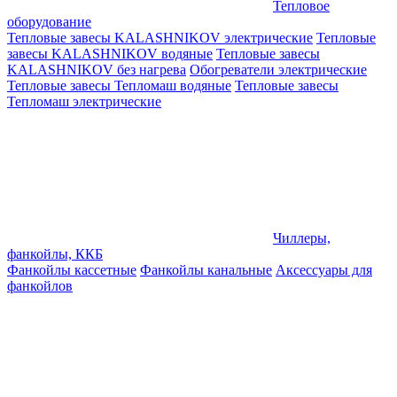
Тепловое
оборудование
Тепловые завесы KALASHNIKOV электрические
Тепловые
завесы KALASHNIKOV водяные
Тепловые завесы
KALASHNIKOV без нагрева
Обогреватели электрические
Тепловые завесы Тепломаш водяные
Тепловые завесы
Тепломаш электрические
Чиллеры,
фанкойлы, ККБ
Фанкойлы кассетные
Фанкойлы канальные
Аксессуары для
фанкойлов