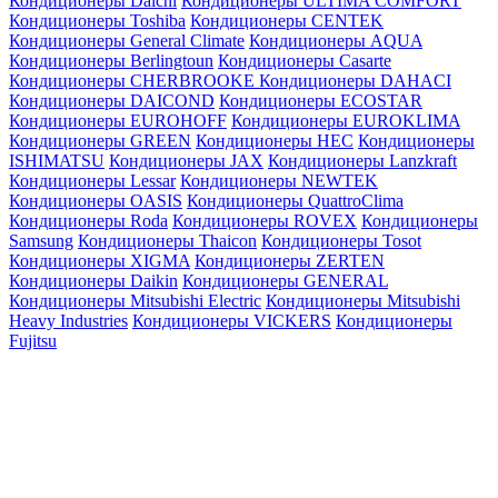
Кондиционеры Daichi
Кондиционеры ULTIMA COMFORT
Кондиционеры Toshiba
Кондиционеры CENTEK
Кондиционеры General Climate
Кондиционеры AQUA
Кондиционеры Berlingtoun
Кондиционеры Casarte
Кондиционеры CHERBROOKE
Кондиционеры DAHACI
Кондиционеры DAICOND
Кондиционеры ECOSTAR
Кондиционеры EUROHOFF
Кондиционеры EUROKLIMA
Кондиционеры GREEN
Кондиционеры HEC
Кондиционеры
ISHIMATSU
Кондиционеры JAX
Кондиционеры Lanzkraft
Кондиционеры Lessar
Кондиционеры NEWTEK
Кондиционеры OASIS
Кондиционеры QuattroClima
Кондиционеры Roda
Кондиционеры ROVEX
Кондиционеры
Samsung
Кондиционеры Thaicon
Кондиционеры Tosot
Кондиционеры XIGMA
Кондиционеры ZERTEN
Кондиционеры Daikin
Кондиционеры GENERAL
Кондиционеры Mitsubishi Electric
Кондиционеры Mitsubishi
Heavy Industries
Кондиционеры VICKERS
Кондиционеры
Fujitsu