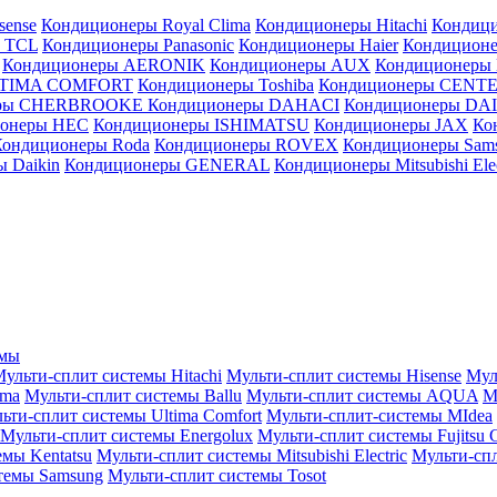
sense
Кондиционеры Royal Clima
Кондиционеры Hitachi
Кондиц
 TCL
Кондиционеры Panasonic
Кондиционеры Haier
Кондиционе
Кондиционеры AERONIK
Кондиционеры AUX
Кондиционеры 
LTIMA COMFORT
Кондиционеры Toshiba
Кондиционеры CENT
еры CHERBROOKE
Кондиционеры DAHACI
Кондиционеры D
ионеры HEC
Кондиционеры ISHIMATSU
Кондиционеры JAX
Ко
Кондиционеры Roda
Кондиционеры ROVEX
Кондиционеры Sam
 Daikin
Кондиционеры GENERAL
Кондиционеры Mitsubishi Elec
емы
ульти-сплит системы Hitachi
Мульти-сплит системы Hisense
Мул
ima
Мульти-сплит системы Ballu
Мульти-сплит системы AQUA
М
ьти-сплит системы Ultima Comfort
Мульти-сплит-системы MIdea
Мульти-сплит системы Energolux
Мульти-сплит системы Fujitsu G
емы Kentatsu
Мульти-сплит системы Mitsubishi Electric
Мульти-спл
темы Samsung
Мульти-сплит системы Tosot