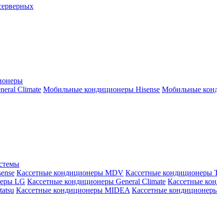
серверных
ионеры
ral Climate
Мобильные кондиционеры Hisense
Мобильные конд
истемы
ense
Кассетные кондиционеры MDV
Кассетные кондиционеры 
неры LG
Кассетные кондиционеры General Climate
Кассетные конд
atsu
Кассетные кондиционеры MIDEA
Кассетные кондиционер