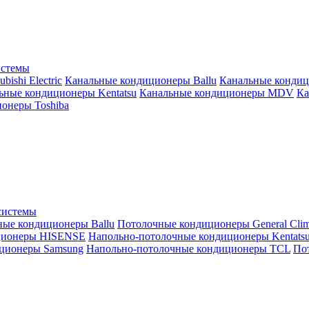
истемы
ishi Electric
Канальные кондиционеры Ballu
Канальные кондиц
ьные кондиционеры Kentatsu
Канальные кондиционеры MDV
Ка
онеры Toshiba
системы
ные кондиционеры Ballu
Потолочные кондиционеры General Clim
ционеры HISENSE
Напольно-потолочные кондиционеры Kentats
ционеры Samsung
Напольно-потолочные кондиционеры TCL
Пот