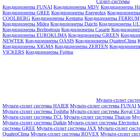
Сплит-системы
Кондиционеры FUNAI
Кондиционеры MDV
Кондиционеры Hi
Кондиционеры GREE
Кондиционеры Energolux
Кондиционеры
СOOLBERG
Кондиционеры Kentatsu
Кондиционеры FERRUM
Кондиционеры Midea
Кондиционеры Daichi
Кондиционеры U
Кондиционеры Berlingtoun
Кондиционеры Casarte
Кондицион
Кондиционеры EUROKLIMA
Кондиционеры GREEN
Кондиц
NEWTEK
Кондиционеры OASIS
Кондиционеры QuattroClima
Кондиционеры XIGMA
Кондиционеры ZERTEN
Кондиционеры
VICKERS
Кондиционеры Fujitsu
Мульти-сплит сист
Мульти-сплит системы HAIER
Мульти-сплит системы FUNAI
М
Мульти-сплит системы Toshiba
Мульти-сплит системы Royal Cl
Мульти-сплит системы TCL
Мульти-сплит системы Thaicon
Мул
Мульти-сплит системы Daikin
Мульти-сплит системы Electrolux
системы GREE
Мульти-сплит системы JAX
Мульти-сплит сист
QuattroClima
Мульти-сплит системы ROVEX
Мульти-сплит сис