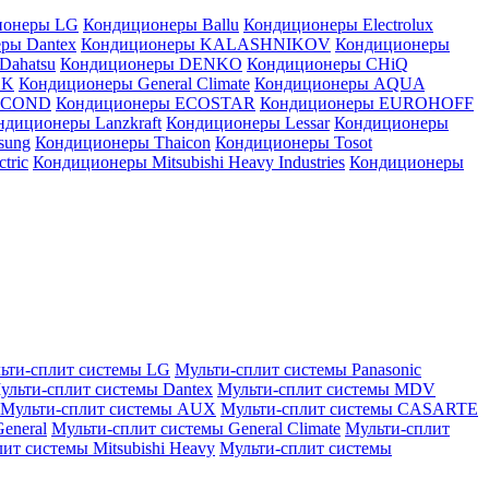
ионеры LG
Кондиционеры Ballu
Кондиционеры Electrolux
ры Dantex
Кондиционеры KALASHNIKOV
Кондиционеры
Dahatsu
Кондиционеры DENKO
Кондиционеры CHiQ
EK
Кондиционеры General Climate
Кондиционеры AQUA
AICOND
Кондиционеры ECOSTAR
Кондиционеры EUROHOFF
ндиционеры Lanzkraft
Кондиционеры Lessar
Кондиционеры
sung
Кондиционеры Thaicon
Кондиционеры Tosot
tric
Кондиционеры Mitsubishi Heavy Industries
Кондиционеры
ьти-сплит системы LG
Мульти-сплит системы Panasonic
ульти-сплит системы Dantex
Мульти-сплит системы MDV
Мульти-сплит системы AUX
Мульти-сплит системы CASARTE
eneral
Мульти-сплит системы General Climate
Мульти-сплит
ит системы Mitsubishi Heavy
Мульти-сплит системы