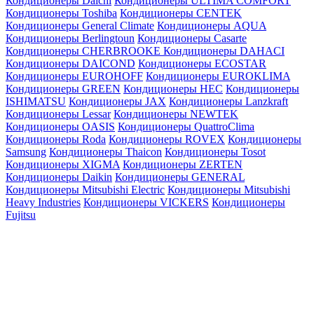
Кондиционеры Daichi
Кондиционеры ULTIMA COMFORT
Кондиционеры Toshiba
Кондиционеры CENTEK
Кондиционеры General Climate
Кондиционеры AQUA
Кондиционеры Berlingtoun
Кондиционеры Casarte
Кондиционеры CHERBROOKE
Кондиционеры DAHACI
Кондиционеры DAICOND
Кондиционеры ECOSTAR
Кондиционеры EUROHOFF
Кондиционеры EUROKLIMA
Кондиционеры GREEN
Кондиционеры HEC
Кондиционеры
ISHIMATSU
Кондиционеры JAX
Кондиционеры Lanzkraft
Кондиционеры Lessar
Кондиционеры NEWTEK
Кондиционеры OASIS
Кондиционеры QuattroClima
Кондиционеры Roda
Кондиционеры ROVEX
Кондиционеры
Samsung
Кондиционеры Thaicon
Кондиционеры Tosot
Кондиционеры XIGMA
Кондиционеры ZERTEN
Кондиционеры Daikin
Кондиционеры GENERAL
Кондиционеры Mitsubishi Electric
Кондиционеры Mitsubishi
Heavy Industries
Кондиционеры VICKERS
Кондиционеры
Fujitsu