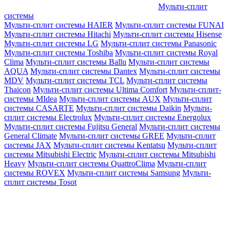
Мульти-сплит
системы
Мульти-сплит системы HAIER
Мульти-сплит системы FUNAI
Мульти-сплит системы Hitachi
Мульти-сплит системы Hisense
Мульти-сплит системы LG
Мульти-сплит системы Panasonic
Мульти-сплит системы Toshiba
Мульти-сплит системы Royal
Clima
Мульти-сплит системы Ballu
Мульти-сплит системы
AQUA
Мульти-сплит системы Dantex
Мульти-сплит системы
MDV
Мульти-сплит системы TCL
Мульти-сплит системы
Thaicon
Мульти-сплит системы Ultima Comfort
Мульти-сплит-
системы MIdea
Мульти-сплит системы AUX
Мульти-сплит
системы CASARTE
Мульти-сплит системы Daikin
Мульти-
сплит системы Electrolux
Мульти-сплит системы Energolux
Мульти-сплит системы Fujitsu General
Мульти-сплит системы
General Climate
Мульти-сплит системы GREE
Мульти-сплит
системы JAX
Мульти-сплит системы Kentatsu
Мульти-сплит
системы Mitsubishi Electric
Мульти-сплит системы Mitsubishi
Heavy
Мульти-сплит системы QuattroClima
Мульти-сплит
системы ROVEX
Мульти-сплит системы Samsung
Мульти-
сплит системы Tosot