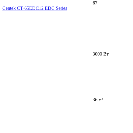
67
Centek CT-65EDC12 EDC Series
3000 Вт
2
36 м