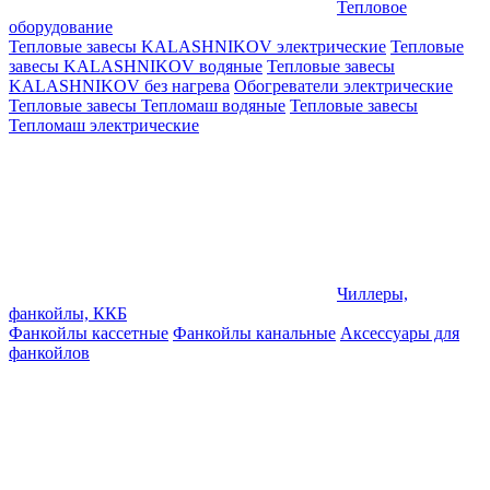
Тепловое
оборудование
Тепловые завесы KALASHNIKOV электрические
Тепловые
завесы KALASHNIKOV водяные
Тепловые завесы
KALASHNIKOV без нагрева
Обогреватели электрические
Тепловые завесы Тепломаш водяные
Тепловые завесы
Тепломаш электрические
Чиллеры,
фанкойлы, ККБ
Фанкойлы кассетные
Фанкойлы канальные
Аксессуары для
фанкойлов