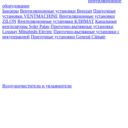
Вентиляционное
оборудование
Бризеры
Вентиляционные установки Breezart
Приточные
установки VENTMACHINE
Вентиляционные установки
ZILON
Вентиляционные установки КЛИМАТ
Канальные
вентиляторы Soler Palau
Приточно-вытяжные установки
Lossnay Mitsubishi Electric
Приточно-вытяжные установки с
рекуперацией
Приточные установки General Climate
Воздухоочистители и увлажнители