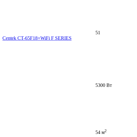
51
Centek CT-65F18+WiFi F SERIES
5300 Вт
2
54 м