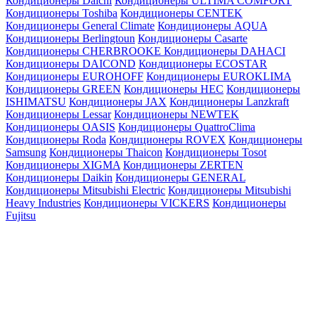
Кондиционеры Daichi
Кондиционеры ULTIMA COMFORT
Кондиционеры Toshiba
Кондиционеры CENTEK
Кондиционеры General Climate
Кондиционеры AQUA
Кондиционеры Berlingtoun
Кондиционеры Casarte
Кондиционеры CHERBROOKE
Кондиционеры DAHACI
Кондиционеры DAICOND
Кондиционеры ECOSTAR
Кондиционеры EUROHOFF
Кондиционеры EUROKLIMA
Кондиционеры GREEN
Кондиционеры HEC
Кондиционеры
ISHIMATSU
Кондиционеры JAX
Кондиционеры Lanzkraft
Кондиционеры Lessar
Кондиционеры NEWTEK
Кондиционеры OASIS
Кондиционеры QuattroClima
Кондиционеры Roda
Кондиционеры ROVEX
Кондиционеры
Samsung
Кондиционеры Thaicon
Кондиционеры Tosot
Кондиционеры XIGMA
Кондиционеры ZERTEN
Кондиционеры Daikin
Кондиционеры GENERAL
Кондиционеры Mitsubishi Electric
Кондиционеры Mitsubishi
Heavy Industries
Кондиционеры VICKERS
Кондиционеры
Fujitsu