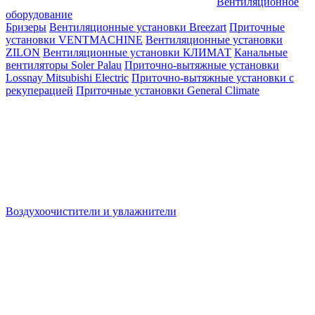
Вентиляционное
оборудование
Бризеры
Вентиляционные установки Breezart
Приточные
установки VENTMACHINE
Вентиляционные установки
ZILON
Вентиляционные установки КЛИМАТ
Канальные
вентиляторы Soler Palau
Приточно-вытяжные установки
Lossnay Mitsubishi Electric
Приточно-вытяжные установки с
рекуперацией
Приточные установки General Climate
Воздухоочистители и увлажнители