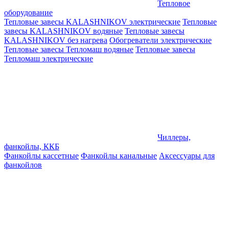
Тепловое
оборудование
Тепловые завесы KALASHNIKOV электрические
Тепловые
завесы KALASHNIKOV водяные
Тепловые завесы
KALASHNIKOV без нагрева
Обогреватели электрические
Тепловые завесы Тепломаш водяные
Тепловые завесы
Тепломаш электрические
Чиллеры,
фанкойлы, ККБ
Фанкойлы кассетные
Фанкойлы канальные
Аксессуары для
фанкойлов