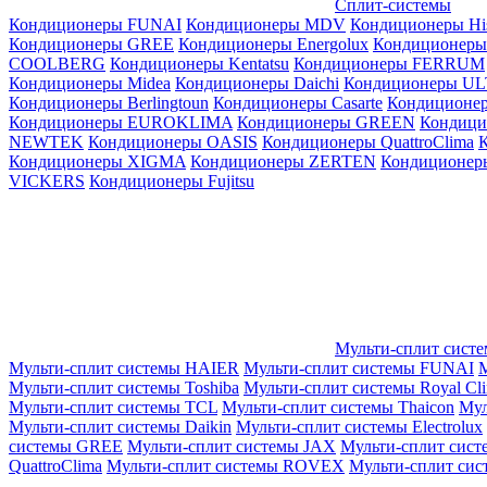
Сплит-системы
Кондиционеры FUNAI
Кондиционеры MDV
Кондиционеры Hi
Кондиционеры GREE
Кондиционеры Energolux
Кондиционеры
СOOLBERG
Кондиционеры Kentatsu
Кондиционеры FERRUM
Кондиционеры Midea
Кондиционеры Daichi
Кондиционеры U
Кондиционеры Berlingtoun
Кондиционеры Casarte
Кондицион
Кондиционеры EUROKLIMA
Кондиционеры GREEN
Кондиц
NEWTEK
Кондиционеры OASIS
Кондиционеры QuattroClima
Кондиционеры XIGMA
Кондиционеры ZERTEN
Кондиционеры
VICKERS
Кондиционеры Fujitsu
Мульти-сплит сист
Мульти-сплит системы HAIER
Мульти-сплит системы FUNAI
М
Мульти-сплит системы Toshiba
Мульти-сплит системы Royal Cl
Мульти-сплит системы TCL
Мульти-сплит системы Thaicon
Мул
Мульти-сплит системы Daikin
Мульти-сплит системы Electrolux
системы GREE
Мульти-сплит системы JAX
Мульти-сплит сист
QuattroClima
Мульти-сплит системы ROVEX
Мульти-сплит сис