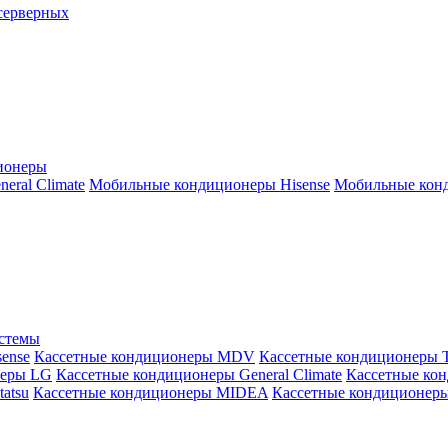
серверных
ионеры
ral Climate
Мобильные кондиционеры Hisense
Мобильные конд
истемы
ense
Кассетные кондиционеры MDV
Кассетные кондиционеры 
неры LG
Кассетные кондиционеры General Climate
Кассетные конд
atsu
Кассетные кондиционеры MIDEA
Кассетные кондиционер