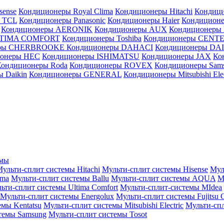
sense
Кондиционеры Royal Clima
Кондиционеры Hitachi
Кондиц
 TCL
Кондиционеры Panasonic
Кондиционеры Haier
Кондиционе
Кондиционеры AERONIK
Кондиционеры AUX
Кондиционеры 
LTIMA COMFORT
Кондиционеры Toshiba
Кондиционеры CENT
еры CHERBROOKE
Кондиционеры DAHACI
Кондиционеры D
ионеры HEC
Кондиционеры ISHIMATSU
Кондиционеры JAX
Ко
Кондиционеры Roda
Кондиционеры ROVEX
Кондиционеры Sam
 Daikin
Кондиционеры GENERAL
Кондиционеры Mitsubishi Elec
емы
ульти-сплит системы Hitachi
Мульти-сплит системы Hisense
Мул
ima
Мульти-сплит системы Ballu
Мульти-сплит системы AQUA
М
ьти-сплит системы Ultima Comfort
Мульти-сплит-системы MIdea
Мульти-сплит системы Energolux
Мульти-сплит системы Fujitsu G
емы Kentatsu
Мульти-сплит системы Mitsubishi Electric
Мульти-спл
темы Samsung
Мульти-сплит системы Tosot