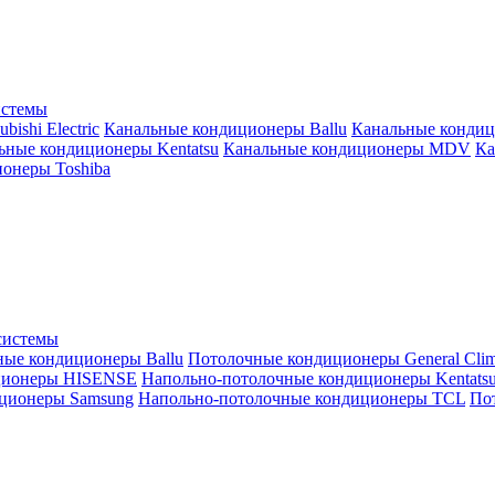
истемы
ishi Electric
Канальные кондиционеры Ballu
Канальные кондиц
ьные кондиционеры Kentatsu
Канальные кондиционеры MDV
Ка
онеры Toshiba
системы
ные кондиционеры Ballu
Потолочные кондиционеры General Clim
ционеры HISENSE
Напольно-потолочные кондиционеры Kentats
ционеры Samsung
Напольно-потолочные кондиционеры TCL
Пот