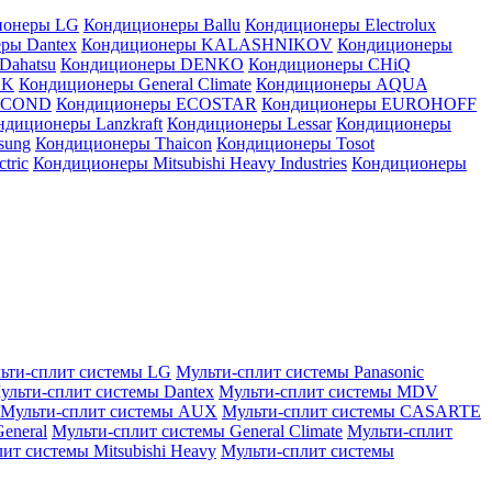
ионеры LG
Кондиционеры Ballu
Кондиционеры Electrolux
ры Dantex
Кондиционеры KALASHNIKOV
Кондиционеры
Dahatsu
Кондиционеры DENKO
Кондиционеры CHiQ
EK
Кондиционеры General Climate
Кондиционеры AQUA
AICOND
Кондиционеры ECOSTAR
Кондиционеры EUROHOFF
ндиционеры Lanzkraft
Кондиционеры Lessar
Кондиционеры
sung
Кондиционеры Thaicon
Кондиционеры Tosot
tric
Кондиционеры Mitsubishi Heavy Industries
Кондиционеры
ьти-сплит системы LG
Мульти-сплит системы Panasonic
ульти-сплит системы Dantex
Мульти-сплит системы MDV
Мульти-сплит системы AUX
Мульти-сплит системы CASARTE
eneral
Мульти-сплит системы General Climate
Мульти-сплит
ит системы Mitsubishi Heavy
Мульти-сплит системы