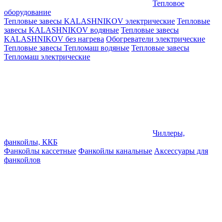
Тепловое
оборудование
Тепловые завесы KALASHNIKOV электрические
Тепловые
завесы KALASHNIKOV водяные
Тепловые завесы
KALASHNIKOV без нагрева
Обогреватели электрические
Тепловые завесы Тепломаш водяные
Тепловые завесы
Тепломаш электрические
Чиллеры,
фанкойлы, ККБ
Фанкойлы кассетные
Фанкойлы канальные
Аксессуары для
фанкойлов