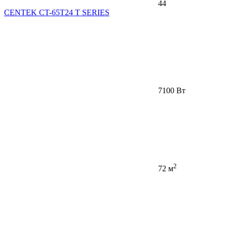
44
CENTEK CT-65T24 T SERIES
7100 Вт
2
72 м