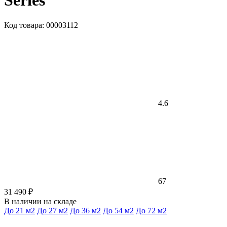
Series
Код товара: 00003112
4.6
67
31 490 ₽
В наличии на складе
До 21 м2
До 27 м2
До 36 м2
До 54 м2
До 72 м2