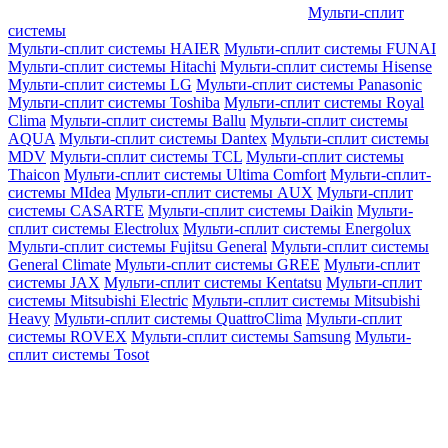
Мульти-сплит
системы
Мульти-сплит системы HAIER
Мульти-сплит системы FUNAI
Мульти-сплит системы Hitachi
Мульти-сплит системы Hisense
Мульти-сплит системы LG
Мульти-сплит системы Panasonic
Мульти-сплит системы Toshiba
Мульти-сплит системы Royal
Clima
Мульти-сплит системы Ballu
Мульти-сплит системы
AQUA
Мульти-сплит системы Dantex
Мульти-сплит системы
MDV
Мульти-сплит системы TCL
Мульти-сплит системы
Thaicon
Мульти-сплит системы Ultima Comfort
Мульти-сплит-
системы MIdea
Мульти-сплит системы AUX
Мульти-сплит
системы CASARTE
Мульти-сплит системы Daikin
Мульти-
сплит системы Electrolux
Мульти-сплит системы Energolux
Мульти-сплит системы Fujitsu General
Мульти-сплит системы
General Climate
Мульти-сплит системы GREE
Мульти-сплит
системы JAX
Мульти-сплит системы Kentatsu
Мульти-сплит
системы Mitsubishi Electric
Мульти-сплит системы Mitsubishi
Heavy
Мульти-сплит системы QuattroClima
Мульти-сплит
системы ROVEX
Мульти-сплит системы Samsung
Мульти-
сплит системы Tosot