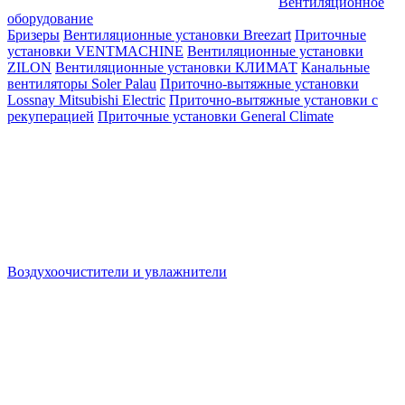
Вентиляционное
оборудование
Бризеры
Вентиляционные установки Breezart
Приточные
установки VENTMACHINE
Вентиляционные установки
ZILON
Вентиляционные установки КЛИМАТ
Канальные
вентиляторы Soler Palau
Приточно-вытяжные установки
Lossnay Mitsubishi Electric
Приточно-вытяжные установки с
рекуперацией
Приточные установки General Climate
Воздухоочистители и увлажнители