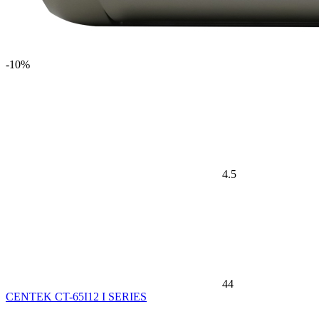
-10%
4.5
44
CENTEK CT-65I12 I SERIES