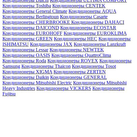
Кондиционеры Daichi
Кондиционеры ULTIMA COMFORT
Кондиционеры Toshiba
Кондиционеры CENTEK
Кондиционеры General Climate
Кондиционеры AQUA
Кондиционеры Berlingtoun
Кондиционеры Casarte
Кондиционеры CHERBROOKE
Кондиционеры DAHACI
Кондиционеры DAICOND
Кондиционеры ECOSTAR
Кондиционеры EUROHOFF
Кондиционеры EUROKLIMA
Кондиционеры GREEN
Кондиционеры HEC
Кондиционеры
ISHIMATSU
Кондиционеры JAX
Кондиционеры Lanzkraft
Кондиционеры Lessar
Кондиционеры NEWTEK
Кондиционеры OASIS
Кондиционеры QuattroClima
Кондиционеры Roda
Кондиционеры ROVEX
Кондиционеры
Samsung
Кондиционеры Thaicon
Кондиционеры Tosot
Кондиционеры XIGMA
Кондиционеры ZERTEN
Кондиционеры Daikin
Кондиционеры GENERAL
Кондиционеры Mitsubishi Electric
Кондиционеры Mitsubishi
Heavy Industries
Кондиционеры VICKERS
Кондиционеры
Fujitsu