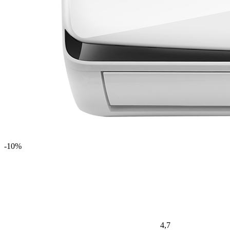
-10%
4,7