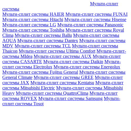
Мульти-сплит
системы
Мульти-сплит системы HAIER
Мульти-сплит системы FUNAI
Мульти-сплит системы Hitachi
Мульти-сплит системы Hisense
Мульти-сплит системы LG
Мульти-сплит системы Panasonic
Мульти-сплит системы Toshiba
Мульти-сплит системы Royal
Clima
Мульти-сплит системы Ballu
Мульти-сплит системы
AQUA
Мульти-сплит системы Dantex
Мульти-сплит системы
MDV
Мульти-сплит системы TCL
Мульти-сплит системы
Thaicon
Мульти-сплит системы Ultima Comfort
Мульти-сплит-
системы MIdea
Мульти-сплит системы AUX
Мульти-сплит
системы CASARTE
Мульти-сплит системы Daikin
Мульти-
сплит системы Electrolux
Мульти-сплит системы Energolux
Мульти-сплит системы Fujitsu General
Мульти-сплит системы
General Climate
Мульти-сплит системы GREE
Мульти-сплит
системы JAX
Мульти-сплит системы Kentatsu
Мульти-сплит
системы Mitsubishi Electric
Мульти-сплит системы Mitsubishi
Heavy
Мульти-сплит системы QuattroClima
Мульти-сплит
системы ROVEX
Мульти-сплит системы Samsung
Мульти-
сплит системы Tosot