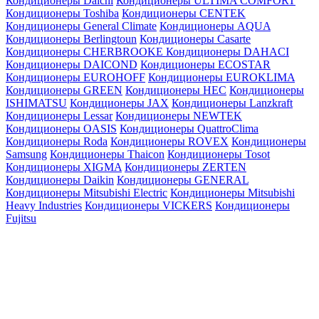
Кондиционеры Daichi
Кондиционеры ULTIMA COMFORT
Кондиционеры Toshiba
Кондиционеры CENTEK
Кондиционеры General Climate
Кондиционеры AQUA
Кондиционеры Berlingtoun
Кондиционеры Casarte
Кондиционеры CHERBROOKE
Кондиционеры DAHACI
Кондиционеры DAICOND
Кондиционеры ECOSTAR
Кондиционеры EUROHOFF
Кондиционеры EUROKLIMA
Кондиционеры GREEN
Кондиционеры HEC
Кондиционеры
ISHIMATSU
Кондиционеры JAX
Кондиционеры Lanzkraft
Кондиционеры Lessar
Кондиционеры NEWTEK
Кондиционеры OASIS
Кондиционеры QuattroClima
Кондиционеры Roda
Кондиционеры ROVEX
Кондиционеры
Samsung
Кондиционеры Thaicon
Кондиционеры Tosot
Кондиционеры XIGMA
Кондиционеры ZERTEN
Кондиционеры Daikin
Кондиционеры GENERAL
Кондиционеры Mitsubishi Electric
Кондиционеры Mitsubishi
Heavy Industries
Кондиционеры VICKERS
Кондиционеры
Fujitsu