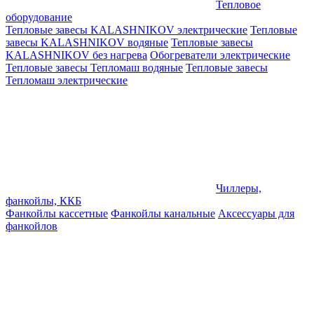
Тепловое
оборудование
Тепловые завесы KALASHNIKOV электрические
Тепловые
завесы KALASHNIKOV водяные
Тепловые завесы
KALASHNIKOV без нагрева
Обогреватели электрические
Тепловые завесы Тепломаш водяные
Тепловые завесы
Тепломаш электрические
Чиллеры,
фанкойлы, ККБ
Фанкойлы кассетные
Фанкойлы канальные
Аксессуары для
фанкойлов