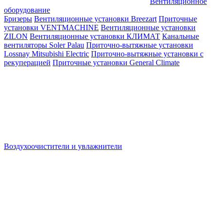
Вентиляционное
оборудование
Бризеры
Вентиляционные установки Breezart
Приточные
установки VENTMACHINE
Вентиляционные установки
ZILON
Вентиляционные установки КЛИМАТ
Канальные
вентиляторы Soler Palau
Приточно-вытяжные установки
Lossnay Mitsubishi Electric
Приточно-вытяжные установки с
рекуперацией
Приточные установки General Climate
Воздухоочистители и увлажнители