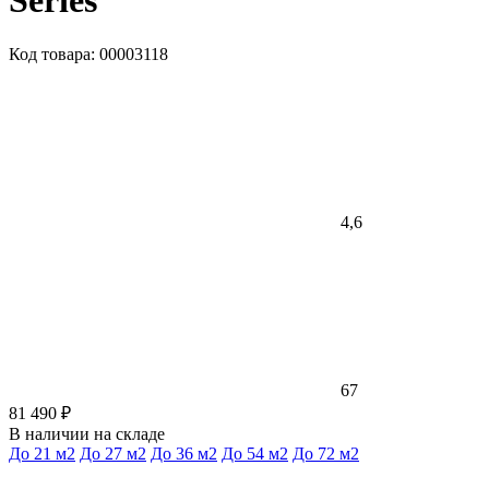
Series
Код товара: 00003118
4,6
67
81 490 ₽
В наличии на складе
До 21 м2
До 27 м2
До 36 м2
До 54 м2
До 72 м2