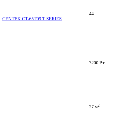
44
CENTEK CT-65T09 T SERIES
3200 Вт
2
27 м