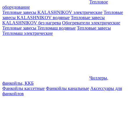
Тепловое
оборудование
Тепловые завесы KALASHNIKOV электрические
Тепловые
завесы KALASHNIKOV водяные
Тепловые завесы
KALASHNIKOV без нагрева
Обогреватели электрические
Тепловые завесы Тепломаш водяные
Тепловые завесы
Тепломаш электрические
Чиллеры,
фанкойлы, ККБ
Фанкойлы кассетные
Фанкойлы канальные
Аксессуары для
фанкойлов