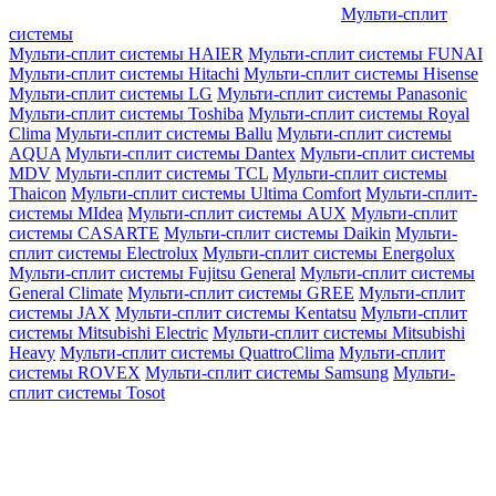
Мульти-сплит
системы
Мульти-сплит системы HAIER
Мульти-сплит системы FUNAI
Мульти-сплит системы Hitachi
Мульти-сплит системы Hisense
Мульти-сплит системы LG
Мульти-сплит системы Panasonic
Мульти-сплит системы Toshiba
Мульти-сплит системы Royal
Clima
Мульти-сплит системы Ballu
Мульти-сплит системы
AQUA
Мульти-сплит системы Dantex
Мульти-сплит системы
MDV
Мульти-сплит системы TCL
Мульти-сплит системы
Thaicon
Мульти-сплит системы Ultima Comfort
Мульти-сплит-
системы MIdea
Мульти-сплит системы AUX
Мульти-сплит
системы CASARTE
Мульти-сплит системы Daikin
Мульти-
сплит системы Electrolux
Мульти-сплит системы Energolux
Мульти-сплит системы Fujitsu General
Мульти-сплит системы
General Climate
Мульти-сплит системы GREE
Мульти-сплит
системы JAX
Мульти-сплит системы Kentatsu
Мульти-сплит
системы Mitsubishi Electric
Мульти-сплит системы Mitsubishi
Heavy
Мульти-сплит системы QuattroClima
Мульти-сплит
системы ROVEX
Мульти-сплит системы Samsung
Мульти-
сплит системы Tosot