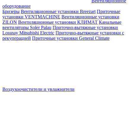
Вентиляционное
оборудование
Бризеры
Вентиляционные установки Breezart
Приточные
установки VENTMACHINE
Вентиляционные установки
ZILON
Вентиляционные установки КЛИМАТ
Канальные
вентиляторы Soler Palau
Приточно-вытяжные установки
Lossnay Mitsubishi Electric
Приточно-вытяжные установки с
рекуперацией
Приточные установки General Climate
Воздухоочистители и увлажнители