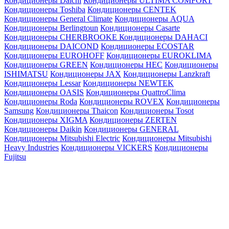
Кондиционеры Daichi
Кондиционеры ULTIMA COMFORT
Кондиционеры Toshiba
Кондиционеры CENTEK
Кондиционеры General Climate
Кондиционеры AQUA
Кондиционеры Berlingtoun
Кондиционеры Casarte
Кондиционеры CHERBROOKE
Кондиционеры DAHACI
Кондиционеры DAICOND
Кондиционеры ECOSTAR
Кондиционеры EUROHOFF
Кондиционеры EUROKLIMA
Кондиционеры GREEN
Кондиционеры HEC
Кондиционеры
ISHIMATSU
Кондиционеры JAX
Кондиционеры Lanzkraft
Кондиционеры Lessar
Кондиционеры NEWTEK
Кондиционеры OASIS
Кондиционеры QuattroClima
Кондиционеры Roda
Кондиционеры ROVEX
Кондиционеры
Samsung
Кондиционеры Thaicon
Кондиционеры Tosot
Кондиционеры XIGMA
Кондиционеры ZERTEN
Кондиционеры Daikin
Кондиционеры GENERAL
Кондиционеры Mitsubishi Electric
Кондиционеры Mitsubishi
Heavy Industries
Кондиционеры VICKERS
Кондиционеры
Fujitsu