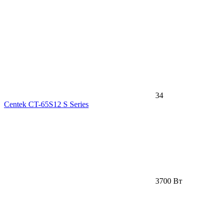
34
Centek CT-65S12 S Series
3700 Вт