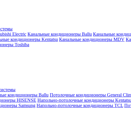
истемы
ishi Electric
Канальные кондиционеры Ballu
Канальные кондиц
ьные кондиционеры Kentatsu
Канальные кондиционеры MDV
Ка
онеры Toshiba
системы
ные кондиционеры Ballu
Потолочные кондиционеры General Clim
ционеры HISENSE
Напольно-потолочные кондиционеры Kentats
ционеры Samsung
Напольно-потолочные кондиционеры TCL
Пот