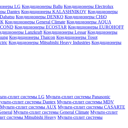
ионеры LG
Кондиционеры Ballu
Кондиционеры Electrolux
ры Dantex
Кондиционеры KALASHNIKOV
Кондиционеры
Dahatsu
Кондиционеры DENKO
Кондиционеры CHiQ
EK
Кондиционеры General Climate
Кондиционеры AQUA
AICOND
Кондиционеры ECOSTAR
Кондиционеры EUROHOFF
ндиционеры Lanzkraft
Кондиционеры Lessar
Кондиционеры
sung
Кондиционеры Thaicon
Кондиционеры Tosot
tric
Кондиционеры Mitsubishi Heavy Industries
Кондиционеры
ьти-сплит системы LG
Мульти-сплит системы Panasonic
ульти-сплит системы Dantex
Мульти-сплит системы MDV
Мульти-сплит системы AUX
Мульти-сплит системы CASARTE
eneral
Мульти-сплит системы General Climate
Мульти-сплит
ит системы Mitsubishi Heavy
Мульти-сплит системы