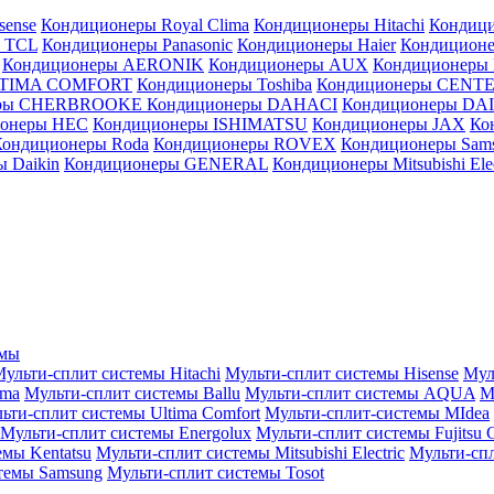
sense
Кондиционеры Royal Clima
Кондиционеры Hitachi
Кондиц
 TCL
Кондиционеры Panasonic
Кондиционеры Haier
Кондиционе
Кондиционеры AERONIK
Кондиционеры AUX
Кондиционеры 
LTIMA COMFORT
Кондиционеры Toshiba
Кондиционеры CENT
еры CHERBROOKE
Кондиционеры DAHACI
Кондиционеры D
ионеры HEC
Кондиционеры ISHIMATSU
Кондиционеры JAX
Ко
Кондиционеры Roda
Кондиционеры ROVEX
Кондиционеры Sam
 Daikin
Кондиционеры GENERAL
Кондиционеры Mitsubishi Elec
емы
ульти-сплит системы Hitachi
Мульти-сплит системы Hisense
Мул
ima
Мульти-сплит системы Ballu
Мульти-сплит системы AQUA
М
ьти-сплит системы Ultima Comfort
Мульти-сплит-системы MIdea
Мульти-сплит системы Energolux
Мульти-сплит системы Fujitsu G
емы Kentatsu
Мульти-сплит системы Mitsubishi Electric
Мульти-спл
темы Samsung
Мульти-сплит системы Tosot