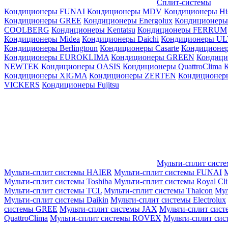
Сплит-системы
Кондиционеры FUNAI
Кондиционеры MDV
Кондиционеры Hi
Кондиционеры GREE
Кондиционеры Energolux
Кондиционеры
СOOLBERG
Кондиционеры Kentatsu
Кондиционеры FERRUM
Кондиционеры Midea
Кондиционеры Daichi
Кондиционеры U
Кондиционеры Berlingtoun
Кондиционеры Casarte
Кондицион
Кондиционеры EUROKLIMA
Кондиционеры GREEN
Кондиц
NEWTEK
Кондиционеры OASIS
Кондиционеры QuattroClima
Кондиционеры XIGMA
Кондиционеры ZERTEN
Кондиционеры
VICKERS
Кондиционеры Fujitsu
Мульти-сплит сист
Мульти-сплит системы HAIER
Мульти-сплит системы FUNAI
М
Мульти-сплит системы Toshiba
Мульти-сплит системы Royal Cl
Мульти-сплит системы TCL
Мульти-сплит системы Thaicon
Мул
Мульти-сплит системы Daikin
Мульти-сплит системы Electrolux
системы GREE
Мульти-сплит системы JAX
Мульти-сплит сист
QuattroClima
Мульти-сплит системы ROVEX
Мульти-сплит сис