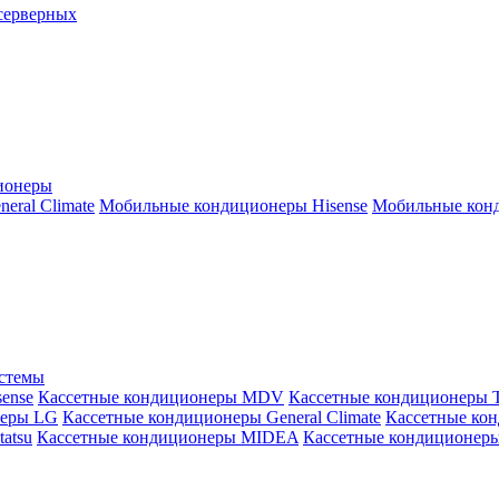
серверных
ионеры
ral Climate
Мобильные кондиционеры Hisense
Мобильные конд
истемы
ense
Кассетные кондиционеры MDV
Кассетные кондиционеры 
неры LG
Кассетные кондиционеры General Climate
Кассетные конд
atsu
Кассетные кондиционеры MIDEA
Кассетные кондиционер