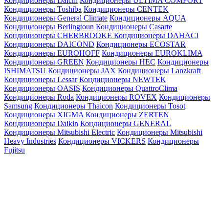
Кондиционеры Daichi
Кондиционеры ULTIMA COMFORT
Кондиционеры Toshiba
Кондиционеры CENTEK
Кондиционеры General Climate
Кондиционеры AQUA
Кондиционеры Berlingtoun
Кондиционеры Casarte
Кондиционеры CHERBROOKE
Кондиционеры DAHACI
Кондиционеры DAICOND
Кондиционеры ECOSTAR
Кондиционеры EUROHOFF
Кондиционеры EUROKLIMA
Кондиционеры GREEN
Кондиционеры HEC
Кондиционеры
ISHIMATSU
Кондиционеры JAX
Кондиционеры Lanzkraft
Кондиционеры Lessar
Кондиционеры NEWTEK
Кондиционеры OASIS
Кондиционеры QuattroClima
Кондиционеры Roda
Кондиционеры ROVEX
Кондиционеры
Samsung
Кондиционеры Thaicon
Кондиционеры Tosot
Кондиционеры XIGMA
Кондиционеры ZERTEN
Кондиционеры Daikin
Кондиционеры GENERAL
Кондиционеры Mitsubishi Electric
Кондиционеры Mitsubishi
Heavy Industries
Кондиционеры VICKERS
Кондиционеры
Fujitsu