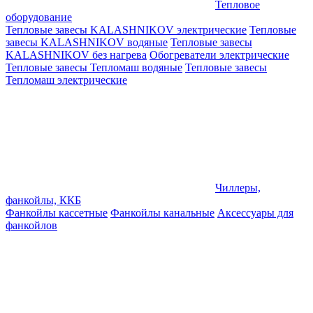
Тепловое
оборудование
Тепловые завесы KALASHNIKOV электрические
Тепловые
завесы KALASHNIKOV водяные
Тепловые завесы
KALASHNIKOV без нагрева
Обогреватели электрические
Тепловые завесы Тепломаш водяные
Тепловые завесы
Тепломаш электрические
Чиллеры,
фанкойлы, ККБ
Фанкойлы кассетные
Фанкойлы канальные
Аксессуары для
фанкойлов