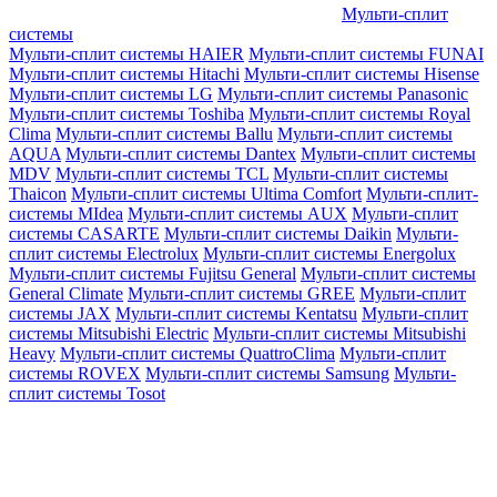
Мульти-сплит
системы
Мульти-сплит системы HAIER
Мульти-сплит системы FUNAI
Мульти-сплит системы Hitachi
Мульти-сплит системы Hisense
Мульти-сплит системы LG
Мульти-сплит системы Panasonic
Мульти-сплит системы Toshiba
Мульти-сплит системы Royal
Clima
Мульти-сплит системы Ballu
Мульти-сплит системы
AQUA
Мульти-сплит системы Dantex
Мульти-сплит системы
MDV
Мульти-сплит системы TCL
Мульти-сплит системы
Thaicon
Мульти-сплит системы Ultima Comfort
Мульти-сплит-
системы MIdea
Мульти-сплит системы AUX
Мульти-сплит
системы CASARTE
Мульти-сплит системы Daikin
Мульти-
сплит системы Electrolux
Мульти-сплит системы Energolux
Мульти-сплит системы Fujitsu General
Мульти-сплит системы
General Climate
Мульти-сплит системы GREE
Мульти-сплит
системы JAX
Мульти-сплит системы Kentatsu
Мульти-сплит
системы Mitsubishi Electric
Мульти-сплит системы Mitsubishi
Heavy
Мульти-сплит системы QuattroClima
Мульти-сплит
системы ROVEX
Мульти-сплит системы Samsung
Мульти-
сплит системы Tosot