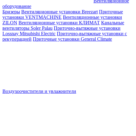
Вентиляционное
оборудование
Бризеры
Вентиляционные установки Breezart
Приточные
установки VENTMACHINE
Вентиляционные установки
ZILON
Вентиляционные установки КЛИМАТ
Канальные
вентиляторы Soler Palau
Приточно-вытяжные установки
Lossnay Mitsubishi Electric
Приточно-вытяжные установки с
рекуперацией
Приточные установки General Climate
Воздухоочистители и увлажнители