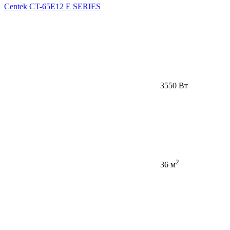
Centek CT-65E12 E SERIES
3550 Вт
2
36 м