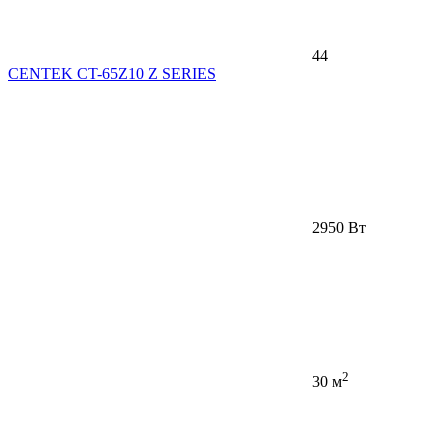
44
CENTEK CT-65Z10 Z SERIES
2950 Вт
2
30 м