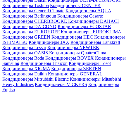
Кондиционеры Daichi
Кондиционеры ULTIMA COMFORT
Кондиционеры Toshiba
Кондиционеры CENTEK
Кондиционеры General Climate
Кондиционеры AQUA
Кондиционеры Berlingtoun
Кондиционеры Casarte
Кондиционеры CHERBROOKE
Кондиционеры DAHACI
Кондиционеры DAICOND
Кондиционеры ECOSTAR
Кондиционеры EUROHOFF
Кондиционеры EUROKLIMA
Кондиционеры GREEN
Кондиционеры HEC
Кондиционеры
ISHIMATSU
Кондиционеры JAX
Кондиционеры Lanzkraft
Кондиционеры Lessar
Кондиционеры NEWTEK
Кондиционеры OASIS
Кондиционеры QuattroClima
Кондиционеры Roda
Кондиционеры ROVEX
Кондиционеры
Samsung
Кондиционеры Thaicon
Кондиционеры Tosot
Кондиционеры XIGMA
Кондиционеры ZERTEN
Кондиционеры Daikin
Кондиционеры GENERAL
Кондиционеры Mitsubishi Electric
Кондиционеры Mitsubishi
Heavy Industries
Кондиционеры VICKERS
Кондиционеры
Fujitsu