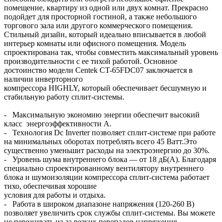
помещение, квартиру из одной или двух комнат. Прекрасно
подойдет для просторной гостиной, а также небольшого
торгового зала или другого коммерческого помещения.
Стильный дизайн, который идеально вписывается в любой
интерьер комнаты или офисного помещения. Модель
спроектирована так, чтобы совместить максимальный уровень
производительности с ее тихой работой. Основное
достоинство модели Centek CT-65FDC07 заключается в
наличии инверторного
компрессора HIGHLY, который обеспечивает бесшумную и
стабильную работу сплит-системы.
- Максимальную экономию энергии обеспечит высокий
класс энергоэффективности А.
- Технология Dc Inverter позволяет сплит-системе при работе
на минимальных оборотах потреблять всего 45 Ватт.Это
существенно уменьшит расходы на электроэнергию до 30%.
- Уровень шума внутреннего блока — от 18 дБ(А). Благодаря
специально спроектированному вентилятору внутреннего
блока и шумоизоляции компрессора сплит-система работает
тихо, обеспечивая хорошие
условия для работы и отдыха.
- Работа в широком диапазоне напряжения (120-260 В)
позволяет увеличить срок службы сплит-системы. Вы можете
не переживать из-за резких перепадов напряжения