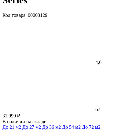
Series
Код товара: 00003129
4,6
67
31 990 ₽
В наличии на складе
До 21 м2
До 27 м2
До 36 м2
До 54 м2
До 72 м2