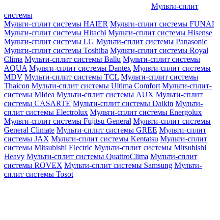
Мульти-сплит
системы
Мульти-сплит системы HAIER
Мульти-сплит системы FUNAI
Мульти-сплит системы Hitachi
Мульти-сплит системы Hisense
Мульти-сплит системы LG
Мульти-сплит системы Panasonic
Мульти-сплит системы Toshiba
Мульти-сплит системы Royal
Clima
Мульти-сплит системы Ballu
Мульти-сплит системы
AQUA
Мульти-сплит системы Dantex
Мульти-сплит системы
MDV
Мульти-сплит системы TCL
Мульти-сплит системы
Thaicon
Мульти-сплит системы Ultima Comfort
Мульти-сплит-
системы MIdea
Мульти-сплит системы AUX
Мульти-сплит
системы CASARTE
Мульти-сплит системы Daikin
Мульти-
сплит системы Electrolux
Мульти-сплит системы Energolux
Мульти-сплит системы Fujitsu General
Мульти-сплит системы
General Climate
Мульти-сплит системы GREE
Мульти-сплит
системы JAX
Мульти-сплит системы Kentatsu
Мульти-сплит
системы Mitsubishi Electric
Мульти-сплит системы Mitsubishi
Heavy
Мульти-сплит системы QuattroClima
Мульти-сплит
системы ROVEX
Мульти-сплит системы Samsung
Мульти-
сплит системы Tosot