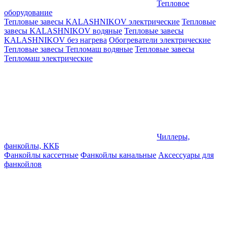
Тепловое
оборудование
Тепловые завесы KALASHNIKOV электрические
Тепловые
завесы KALASHNIKOV водяные
Тепловые завесы
KALASHNIKOV без нагрева
Обогреватели электрические
Тепловые завесы Тепломаш водяные
Тепловые завесы
Тепломаш электрические
Чиллеры,
фанкойлы, ККБ
Фанкойлы кассетные
Фанкойлы канальные
Аксессуары для
фанкойлов