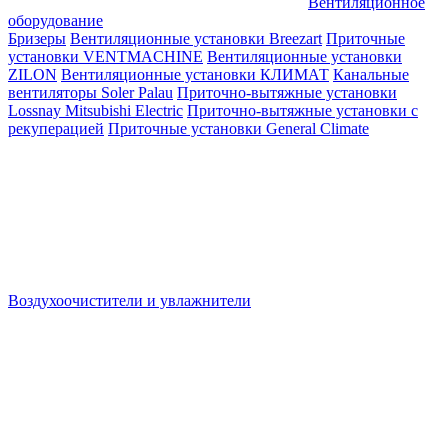
Вентиляционное
оборудование
Бризеры
Вентиляционные установки Breezart
Приточные
установки VENTMACHINE
Вентиляционные установки
ZILON
Вентиляционные установки КЛИМАТ
Канальные
вентиляторы Soler Palau
Приточно-вытяжные установки
Lossnay Mitsubishi Electric
Приточно-вытяжные установки с
рекуперацией
Приточные установки General Climate
Воздухоочистители и увлажнители