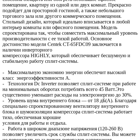
помещение, квартиру из одной или двух комнат. Прекрасно
подойдет для просторной гостиной, а также небольшого
торгового зала или другого коммерческого помещения.
Стильный дизайн, который идеально вписывается в любой
интерьер комнаты или офисного помещения. Модель
спроектирована так, чтобы совместить максимальный уровень
производительности с ее тихой работой. Основное
достоинство модели Centek CT-65FDC09 заключается в
наличии инверторного
компрессора HIGHLY, который обеспечивает бесшумную и
стабильную работу сплит-системы.
- Максимальную экономию энергии обеспечит высокий
класс энергоэффективности А.
- Технология Dc Inverter позволяет сплит-системе при работе
на минимальных оборотах потреблять всего 45 Ватт.Это
существенно уменьшит расходы на электроэнергию до 30%.
- Уровень шума внутреннего блока — от 18 дБ(А). Благодаря
специально спроектированному вентилятору внутреннего
блока и шумоизоляции компрессора сплит-система работает
тихо, обеспечивая хорошие
условия для работы и отдыха.
- Работа в широком диапазоне напряжения (120-260 В)
позволяет увеличить срок службы сплит-системы. Вы можете
не переживать из-за резких перепадов напряжения