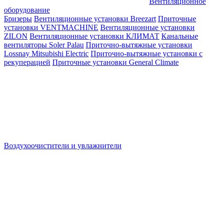
Вентиляционное
оборудование
Бризеры
Вентиляционные установки Breezart
Приточные
установки VENTMACHINE
Вентиляционные установки
ZILON
Вентиляционные установки КЛИМАТ
Канальные
вентиляторы Soler Palau
Приточно-вытяжные установки
Lossnay Mitsubishi Electric
Приточно-вытяжные установки с
рекуперацией
Приточные установки General Climate
Воздухоочистители и увлажнители