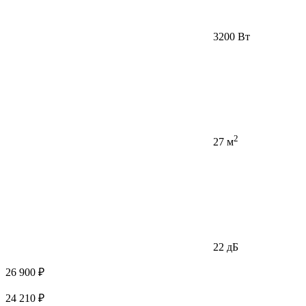
3200 Вт
2
27 м
22 дБ
26 900 ₽
24 210 ₽