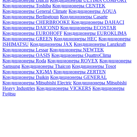
Кондиционеры Daichi
Кондиционеры ULTIMA COMFORT
Кондиционеры Toshiba
Кондиционеры CENTEK
Кондиционеры General Climate
Кондиционеры AQUA
Кондиционеры Berlingtoun
Кондиционеры Casarte
Кондиционеры CHERBROOKE
Кондиционеры DAHACI
Кондиционеры DAICOND
Кондиционеры ECOSTAR
Кондиционеры EUROHOFF
Кондиционеры EUROKLIMA
Кондиционеры GREEN
Кондиционеры HEC
Кондиционеры
ISHIMATSU
Кондиционеры JAX
Кондиционеры Lanzkraft
Кондиционеры Lessar
Кондиционеры NEWTEK
Кондиционеры OASIS
Кондиционеры QuattroClima
Кондиционеры Roda
Кондиционеры ROVEX
Кондиционеры
Samsung
Кондиционеры Thaicon
Кондиционеры Tosot
Кондиционеры XIGMA
Кондиционеры ZERTEN
Кондиционеры Daikin
Кондиционеры GENERAL
Кондиционеры Mitsubishi Electric
Кондиционеры Mitsubishi
Heavy Industries
Кондиционеры VICKERS
Кондиционеры
Fujitsu