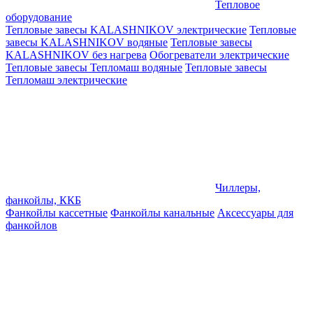
Тепловое
оборудование
Тепловые завесы KALASHNIKOV электрические
Тепловые
завесы KALASHNIKOV водяные
Тепловые завесы
KALASHNIKOV без нагрева
Обогреватели электрические
Тепловые завесы Тепломаш водяные
Тепловые завесы
Тепломаш электрические
Чиллеры,
фанкойлы, ККБ
Фанкойлы кассетные
Фанкойлы канальные
Аксессуары для
фанкойлов