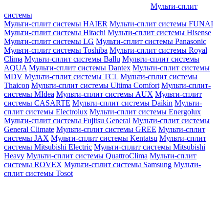
Мульти-сплит
системы
Мульти-сплит системы HAIER
Мульти-сплит системы FUNAI
Мульти-сплит системы Hitachi
Мульти-сплит системы Hisense
Мульти-сплит системы LG
Мульти-сплит системы Panasonic
Мульти-сплит системы Toshiba
Мульти-сплит системы Royal
Clima
Мульти-сплит системы Ballu
Мульти-сплит системы
AQUA
Мульти-сплит системы Dantex
Мульти-сплит системы
MDV
Мульти-сплит системы TCL
Мульти-сплит системы
Thaicon
Мульти-сплит системы Ultima Comfort
Мульти-сплит-
системы MIdea
Мульти-сплит системы AUX
Мульти-сплит
системы CASARTE
Мульти-сплит системы Daikin
Мульти-
сплит системы Electrolux
Мульти-сплит системы Energolux
Мульти-сплит системы Fujitsu General
Мульти-сплит системы
General Climate
Мульти-сплит системы GREE
Мульти-сплит
системы JAX
Мульти-сплит системы Kentatsu
Мульти-сплит
системы Mitsubishi Electric
Мульти-сплит системы Mitsubishi
Heavy
Мульти-сплит системы QuattroClima
Мульти-сплит
системы ROVEX
Мульти-сплит системы Samsung
Мульти-
сплит системы Tosot