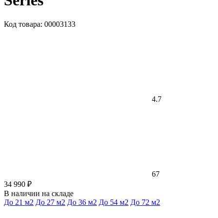
Series
Код товара: 00003133
4.7
67
34 990 ₽
В наличии на складе
До 21 м2
До 27 м2
До 36 м2
До 54 м2
До 72 м2