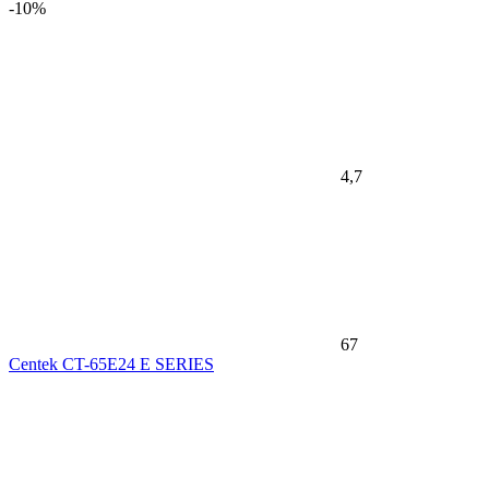
-10%
4,7
67
Centek CT-65E24 E SERIES