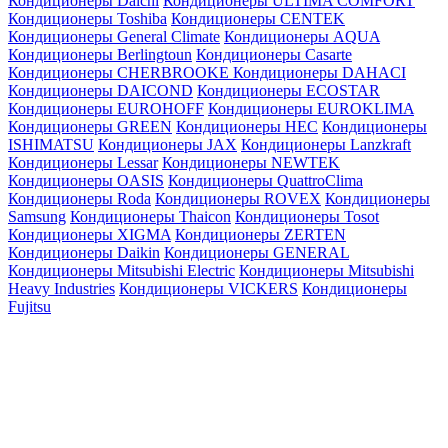
Кондиционеры Daichi
Кондиционеры ULTIMA COMFORT
Кондиционеры Toshiba
Кондиционеры CENTEK
Кондиционеры General Climate
Кондиционеры AQUA
Кондиционеры Berlingtoun
Кондиционеры Casarte
Кондиционеры CHERBROOKE
Кондиционеры DAHACI
Кондиционеры DAICOND
Кондиционеры ECOSTAR
Кондиционеры EUROHOFF
Кондиционеры EUROKLIMA
Кондиционеры GREEN
Кондиционеры HEC
Кондиционеры
ISHIMATSU
Кондиционеры JAX
Кондиционеры Lanzkraft
Кондиционеры Lessar
Кондиционеры NEWTEK
Кондиционеры OASIS
Кондиционеры QuattroClima
Кондиционеры Roda
Кондиционеры ROVEX
Кондиционеры
Samsung
Кондиционеры Thaicon
Кондиционеры Tosot
Кондиционеры XIGMA
Кондиционеры ZERTEN
Кондиционеры Daikin
Кондиционеры GENERAL
Кондиционеры Mitsubishi Electric
Кондиционеры Mitsubishi
Heavy Industries
Кондиционеры VICKERS
Кондиционеры
Fujitsu