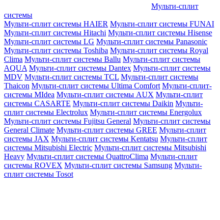
Мульти-сплит
системы
Мульти-сплит системы HAIER
Мульти-сплит системы FUNAI
Мульти-сплит системы Hitachi
Мульти-сплит системы Hisense
Мульти-сплит системы LG
Мульти-сплит системы Panasonic
Мульти-сплит системы Toshiba
Мульти-сплит системы Royal
Clima
Мульти-сплит системы Ballu
Мульти-сплит системы
AQUA
Мульти-сплит системы Dantex
Мульти-сплит системы
MDV
Мульти-сплит системы TCL
Мульти-сплит системы
Thaicon
Мульти-сплит системы Ultima Comfort
Мульти-сплит-
системы MIdea
Мульти-сплит системы AUX
Мульти-сплит
системы CASARTE
Мульти-сплит системы Daikin
Мульти-
сплит системы Electrolux
Мульти-сплит системы Energolux
Мульти-сплит системы Fujitsu General
Мульти-сплит системы
General Climate
Мульти-сплит системы GREE
Мульти-сплит
системы JAX
Мульти-сплит системы Kentatsu
Мульти-сплит
системы Mitsubishi Electric
Мульти-сплит системы Mitsubishi
Heavy
Мульти-сплит системы QuattroClima
Мульти-сплит
системы ROVEX
Мульти-сплит системы Samsung
Мульти-
сплит системы Tosot