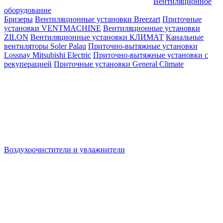
Вентиляционное
оборудование
Бризеры
Вентиляционные установки Breezart
Приточные
установки VENTMACHINE
Вентиляционные установки
ZILON
Вентиляционные установки КЛИМАТ
Канальные
вентиляторы Soler Palau
Приточно-вытяжные установки
Lossnay Mitsubishi Electric
Приточно-вытяжные установки с
рекуперацией
Приточные установки General Climate
Воздухоочистители и увлажнители