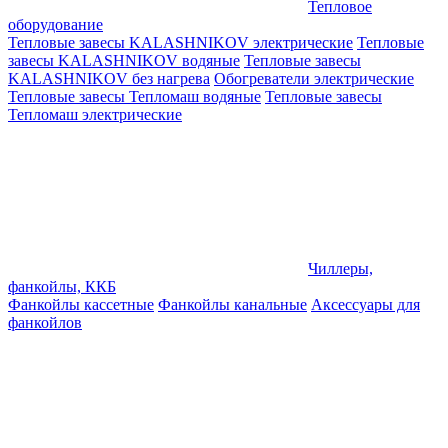
Тепловое
оборудование
Тепловые завесы KALASHNIKOV электрические
Тепловые
завесы KALASHNIKOV водяные
Тепловые завесы
KALASHNIKOV без нагрева
Обогреватели электрические
Тепловые завесы Тепломаш водяные
Тепловые завесы
Тепломаш электрические
Чиллеры,
фанкойлы, ККБ
Фанкойлы кассетные
Фанкойлы канальные
Аксессуары для
фанкойлов