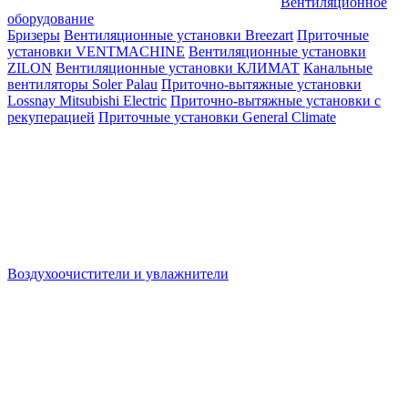
Вентиляционное
оборудование
Бризеры
Вентиляционные установки Breezart
Приточные
установки VENTMACHINE
Вентиляционные установки
ZILON
Вентиляционные установки КЛИМАТ
Канальные
вентиляторы Soler Palau
Приточно-вытяжные установки
Lossnay Mitsubishi Electric
Приточно-вытяжные установки с
рекуперацией
Приточные установки General Climate
Воздухоочистители и увлажнители