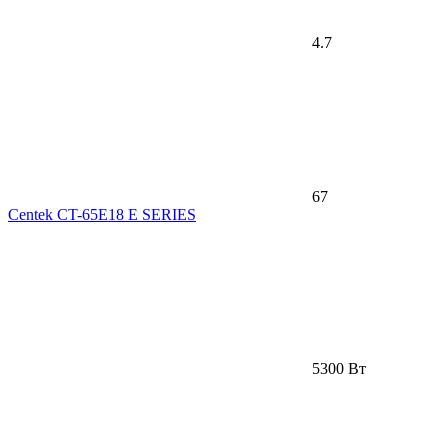
4.7
67
Centek CT-65E18 E SERIES
5300 Вт