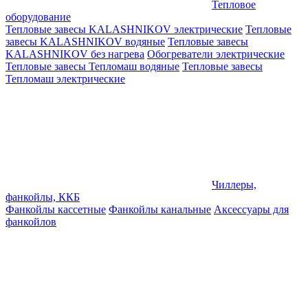
Тепловое
оборудование
Тепловые завесы KALASHNIKOV электрические
Тепловые
завесы KALASHNIKOV водяные
Тепловые завесы
KALASHNIKOV без нагрева
Обогреватели электрические
Тепловые завесы Тепломаш водяные
Тепловые завесы
Тепломаш электрические
Чиллеры,
фанкойлы, ККБ
Фанкойлы кассетные
Фанкойлы канальные
Аксессуары для
фанкойлов