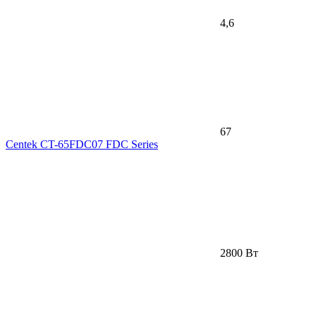
4,6
67
Centek CT-65FDC07 FDC Series
2800 Вт