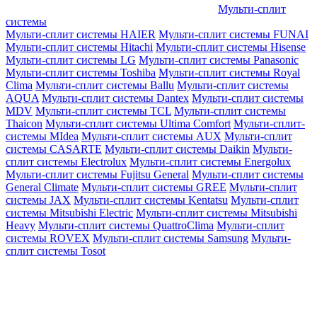
Мульти-сплит
системы
Мульти-сплит системы HAIER
Мульти-сплит системы FUNAI
Мульти-сплит системы Hitachi
Мульти-сплит системы Hisense
Мульти-сплит системы LG
Мульти-сплит системы Panasonic
Мульти-сплит системы Toshiba
Мульти-сплит системы Royal
Clima
Мульти-сплит системы Ballu
Мульти-сплит системы
AQUA
Мульти-сплит системы Dantex
Мульти-сплит системы
MDV
Мульти-сплит системы TCL
Мульти-сплит системы
Thaicon
Мульти-сплит системы Ultima Comfort
Мульти-сплит-
системы MIdea
Мульти-сплит системы AUX
Мульти-сплит
системы CASARTE
Мульти-сплит системы Daikin
Мульти-
сплит системы Electrolux
Мульти-сплит системы Energolux
Мульти-сплит системы Fujitsu General
Мульти-сплит системы
General Climate
Мульти-сплит системы GREE
Мульти-сплит
системы JAX
Мульти-сплит системы Kentatsu
Мульти-сплит
системы Mitsubishi Electric
Мульти-сплит системы Mitsubishi
Heavy
Мульти-сплит системы QuattroClima
Мульти-сплит
системы ROVEX
Мульти-сплит системы Samsung
Мульти-
сплит системы Tosot