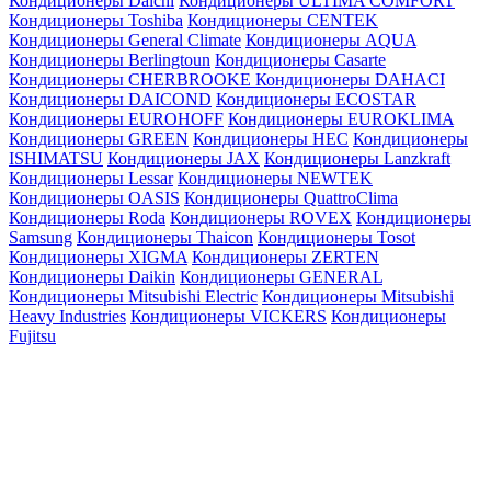
Кондиционеры Daichi
Кондиционеры ULTIMA COMFORT
Кондиционеры Toshiba
Кондиционеры CENTEK
Кондиционеры General Climate
Кондиционеры AQUA
Кондиционеры Berlingtoun
Кондиционеры Casarte
Кондиционеры CHERBROOKE
Кондиционеры DAHACI
Кондиционеры DAICOND
Кондиционеры ECOSTAR
Кондиционеры EUROHOFF
Кондиционеры EUROKLIMA
Кондиционеры GREEN
Кондиционеры HEC
Кондиционеры
ISHIMATSU
Кондиционеры JAX
Кондиционеры Lanzkraft
Кондиционеры Lessar
Кондиционеры NEWTEK
Кондиционеры OASIS
Кондиционеры QuattroClima
Кондиционеры Roda
Кондиционеры ROVEX
Кондиционеры
Samsung
Кондиционеры Thaicon
Кондиционеры Tosot
Кондиционеры XIGMA
Кондиционеры ZERTEN
Кондиционеры Daikin
Кондиционеры GENERAL
Кондиционеры Mitsubishi Electric
Кондиционеры Mitsubishi
Heavy Industries
Кондиционеры VICKERS
Кондиционеры
Fujitsu