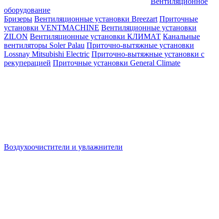
Вентиляционное
оборудование
Бризеры
Вентиляционные установки Breezart
Приточные
установки VENTMACHINE
Вентиляционные установки
ZILON
Вентиляционные установки КЛИМАТ
Канальные
вентиляторы Soler Palau
Приточно-вытяжные установки
Lossnay Mitsubishi Electric
Приточно-вытяжные установки с
рекуперацией
Приточные установки General Climate
Воздухоочистители и увлажнители