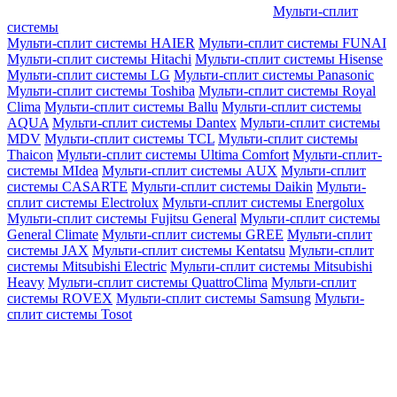
Мульти-сплит
системы
Мульти-сплит системы HAIER
Мульти-сплит системы FUNAI
Мульти-сплит системы Hitachi
Мульти-сплит системы Hisense
Мульти-сплит системы LG
Мульти-сплит системы Panasonic
Мульти-сплит системы Toshiba
Мульти-сплит системы Royal
Clima
Мульти-сплит системы Ballu
Мульти-сплит системы
AQUA
Мульти-сплит системы Dantex
Мульти-сплит системы
MDV
Мульти-сплит системы TCL
Мульти-сплит системы
Thaicon
Мульти-сплит системы Ultima Comfort
Мульти-сплит-
системы MIdea
Мульти-сплит системы AUX
Мульти-сплит
системы CASARTE
Мульти-сплит системы Daikin
Мульти-
сплит системы Electrolux
Мульти-сплит системы Energolux
Мульти-сплит системы Fujitsu General
Мульти-сплит системы
General Climate
Мульти-сплит системы GREE
Мульти-сплит
системы JAX
Мульти-сплит системы Kentatsu
Мульти-сплит
системы Mitsubishi Electric
Мульти-сплит системы Mitsubishi
Heavy
Мульти-сплит системы QuattroClima
Мульти-сплит
системы ROVEX
Мульти-сплит системы Samsung
Мульти-
сплит системы Tosot