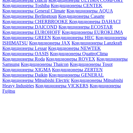
Кондиционеры Daichi
Кондиционеры ULTIMA COMFORT
Кондиционеры Toshiba
Кондиционеры CENTEK
Кондиционеры General Climate
Кондиционеры AQUA
Кондиционеры Berlingtoun
Кондиционеры Casarte
Кондиционеры CHERBROOKE
Кондиционеры DAHACI
Кондиционеры DAICOND
Кондиционеры ECOSTAR
Кондиционеры EUROHOFF
Кондиционеры EUROKLIMA
Кондиционеры GREEN
Кондиционеры HEC
Кондиционеры
ISHIMATSU
Кондиционеры JAX
Кондиционеры Lanzkraft
Кондиционеры Lessar
Кондиционеры NEWTEK
Кондиционеры OASIS
Кондиционеры QuattroClima
Кондиционеры Roda
Кондиционеры ROVEX
Кондиционеры
Samsung
Кондиционеры Thaicon
Кондиционеры Tosot
Кондиционеры XIGMA
Кондиционеры ZERTEN
Кондиционеры Daikin
Кондиционеры GENERAL
Кондиционеры Mitsubishi Electric
Кондиционеры Mitsubishi
Heavy Industries
Кондиционеры VICKERS
Кондиционеры
Fujitsu