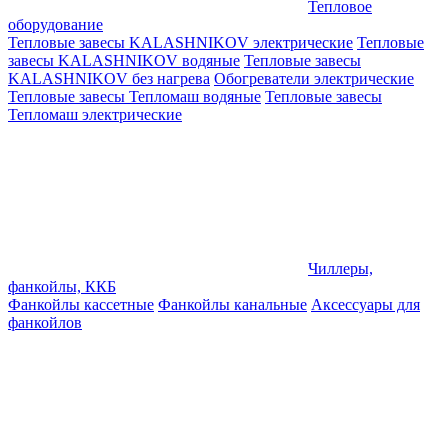
Тепловое
оборудование
Тепловые завесы KALASHNIKOV электрические
Тепловые
завесы KALASHNIKOV водяные
Тепловые завесы
KALASHNIKOV без нагрева
Обогреватели электрические
Тепловые завесы Тепломаш водяные
Тепловые завесы
Тепломаш электрические
Чиллеры,
фанкойлы, ККБ
Фанкойлы кассетные
Фанкойлы канальные
Аксессуары для
фанкойлов