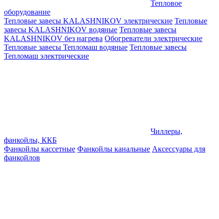
Тепловое
оборудование
Тепловые завесы KALASHNIKOV электрические
Тепловые
завесы KALASHNIKOV водяные
Тепловые завесы
KALASHNIKOV без нагрева
Обогреватели электрические
Тепловые завесы Тепломаш водяные
Тепловые завесы
Тепломаш электрические
Чиллеры,
фанкойлы, ККБ
Фанкойлы кассетные
Фанкойлы канальные
Аксессуары для
фанкойлов