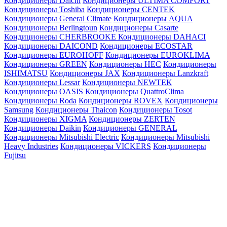
Кондиционеры Daichi
Кондиционеры ULTIMA COMFORT
Кондиционеры Toshiba
Кондиционеры CENTEK
Кондиционеры General Climate
Кондиционеры AQUA
Кондиционеры Berlingtoun
Кондиционеры Casarte
Кондиционеры CHERBROOKE
Кондиционеры DAHACI
Кондиционеры DAICOND
Кондиционеры ECOSTAR
Кондиционеры EUROHOFF
Кондиционеры EUROKLIMA
Кондиционеры GREEN
Кондиционеры HEC
Кондиционеры
ISHIMATSU
Кондиционеры JAX
Кондиционеры Lanzkraft
Кондиционеры Lessar
Кондиционеры NEWTEK
Кондиционеры OASIS
Кондиционеры QuattroClima
Кондиционеры Roda
Кондиционеры ROVEX
Кондиционеры
Samsung
Кондиционеры Thaicon
Кондиционеры Tosot
Кондиционеры XIGMA
Кондиционеры ZERTEN
Кондиционеры Daikin
Кондиционеры GENERAL
Кондиционеры Mitsubishi Electric
Кондиционеры Mitsubishi
Heavy Industries
Кондиционеры VICKERS
Кондиционеры
Fujitsu