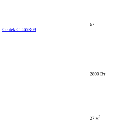
67
Centek CT-65R09
2800 Вт
2
27 м