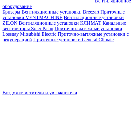
Вентиляционное
оборудование
Бризеры
Вентиляционные установки Breezart
Приточные
установки VENTMACHINE
Вентиляционные установки
ZILON
Вентиляционные установки КЛИМАТ
Канальные
вентиляторы Soler Palau
Приточно-вытяжные установки
Lossnay Mitsubishi Electric
Приточно-вытяжные установки с
рекуперацией
Приточные установки General Climate
Воздухоочистители и увлажнители