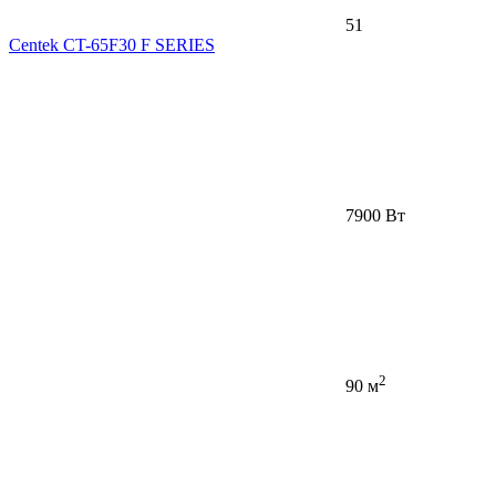
51
Centek CT-65F30 F SERIES
7900 Вт
2
90 м