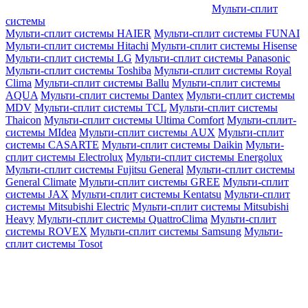
Мульти-сплит
системы
Мульти-сплит системы HAIER
Мульти-сплит системы FUNAI
Мульти-сплит системы Hitachi
Мульти-сплит системы Hisense
Мульти-сплит системы LG
Мульти-сплит системы Panasonic
Мульти-сплит системы Toshiba
Мульти-сплит системы Royal
Clima
Мульти-сплит системы Ballu
Мульти-сплит системы
AQUA
Мульти-сплит системы Dantex
Мульти-сплит системы
MDV
Мульти-сплит системы TCL
Мульти-сплит системы
Thaicon
Мульти-сплит системы Ultima Comfort
Мульти-сплит-
системы MIdea
Мульти-сплит системы AUX
Мульти-сплит
системы CASARTE
Мульти-сплит системы Daikin
Мульти-
сплит системы Electrolux
Мульти-сплит системы Energolux
Мульти-сплит системы Fujitsu General
Мульти-сплит системы
General Climate
Мульти-сплит системы GREE
Мульти-сплит
системы JAX
Мульти-сплит системы Kentatsu
Мульти-сплит
системы Mitsubishi Electric
Мульти-сплит системы Mitsubishi
Heavy
Мульти-сплит системы QuattroClima
Мульти-сплит
системы ROVEX
Мульти-сплит системы Samsung
Мульти-
сплит системы Tosot