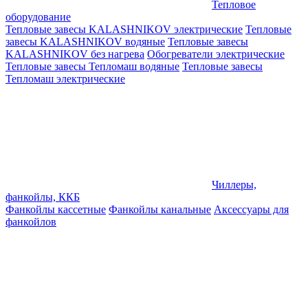
Тепловое
оборудование
Тепловые завесы KALASHNIKOV электрические
Тепловые
завесы KALASHNIKOV водяные
Тепловые завесы
KALASHNIKOV без нагрева
Обогреватели электрические
Тепловые завесы Тепломаш водяные
Тепловые завесы
Тепломаш электрические
Чиллеры,
фанкойлы, ККБ
Фанкойлы кассетные
Фанкойлы канальные
Аксессуары для
фанкойлов