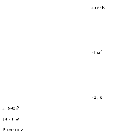
2650 Вт
2
21 м
24 дБ
21 990 ₽
19 791 ₽
В корзину