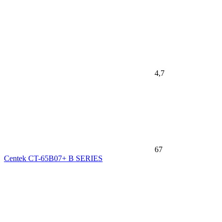
4,7
67
Centek CT-65B07+ B SERIES