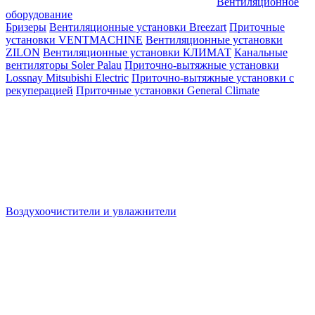
Вентиляционное
оборудование
Бризеры
Вентиляционные установки Breezart
Приточные
установки VENTMACHINE
Вентиляционные установки
ZILON
Вентиляционные установки КЛИМАТ
Канальные
вентиляторы Soler Palau
Приточно-вытяжные установки
Lossnay Mitsubishi Electric
Приточно-вытяжные установки с
рекуперацией
Приточные установки General Climate
Воздухоочистители и увлажнители