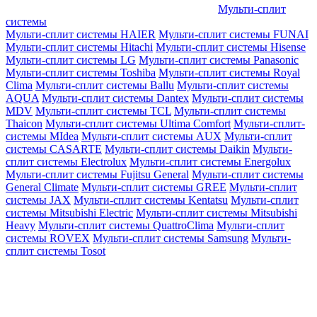
Мульти-сплит
системы
Мульти-сплит системы HAIER
Мульти-сплит системы FUNAI
Мульти-сплит системы Hitachi
Мульти-сплит системы Hisense
Мульти-сплит системы LG
Мульти-сплит системы Panasonic
Мульти-сплит системы Toshiba
Мульти-сплит системы Royal
Clima
Мульти-сплит системы Ballu
Мульти-сплит системы
AQUA
Мульти-сплит системы Dantex
Мульти-сплит системы
MDV
Мульти-сплит системы TCL
Мульти-сплит системы
Thaicon
Мульти-сплит системы Ultima Comfort
Мульти-сплит-
системы MIdea
Мульти-сплит системы AUX
Мульти-сплит
системы CASARTE
Мульти-сплит системы Daikin
Мульти-
сплит системы Electrolux
Мульти-сплит системы Energolux
Мульти-сплит системы Fujitsu General
Мульти-сплит системы
General Climate
Мульти-сплит системы GREE
Мульти-сплит
системы JAX
Мульти-сплит системы Kentatsu
Мульти-сплит
системы Mitsubishi Electric
Мульти-сплит системы Mitsubishi
Heavy
Мульти-сплит системы QuattroClima
Мульти-сплит
системы ROVEX
Мульти-сплит системы Samsung
Мульти-
сплит системы Tosot