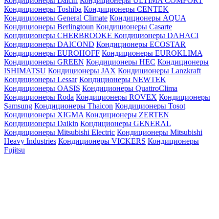
Кондиционеры Daichi
Кондиционеры ULTIMA COMFORT
Кондиционеры Toshiba
Кондиционеры CENTEK
Кондиционеры General Climate
Кондиционеры AQUA
Кондиционеры Berlingtoun
Кондиционеры Casarte
Кондиционеры CHERBROOKE
Кондиционеры DAHACI
Кондиционеры DAICOND
Кондиционеры ECOSTAR
Кондиционеры EUROHOFF
Кондиционеры EUROKLIMA
Кондиционеры GREEN
Кондиционеры HEC
Кондиционеры
ISHIMATSU
Кондиционеры JAX
Кондиционеры Lanzkraft
Кондиционеры Lessar
Кондиционеры NEWTEK
Кондиционеры OASIS
Кондиционеры QuattroClima
Кондиционеры Roda
Кондиционеры ROVEX
Кондиционеры
Samsung
Кондиционеры Thaicon
Кондиционеры Tosot
Кондиционеры XIGMA
Кондиционеры ZERTEN
Кондиционеры Daikin
Кондиционеры GENERAL
Кондиционеры Mitsubishi Electric
Кондиционеры Mitsubishi
Heavy Industries
Кондиционеры VICKERS
Кондиционеры
Fujitsu