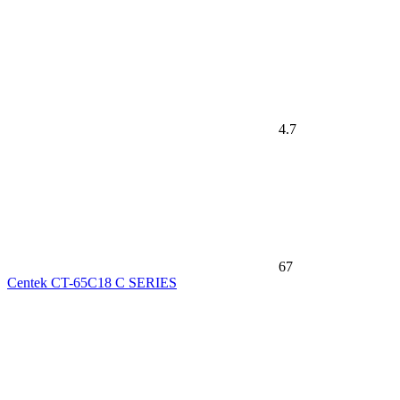
4.7
67
Centek CT-65C18 C SERIES