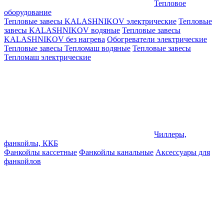
Тепловое
оборудование
Тепловые завесы KALASHNIKOV электрические
Тепловые
завесы KALASHNIKOV водяные
Тепловые завесы
KALASHNIKOV без нагрева
Обогреватели электрические
Тепловые завесы Тепломаш водяные
Тепловые завесы
Тепломаш электрические
Чиллеры,
фанкойлы, ККБ
Фанкойлы кассетные
Фанкойлы канальные
Аксессуары для
фанкойлов