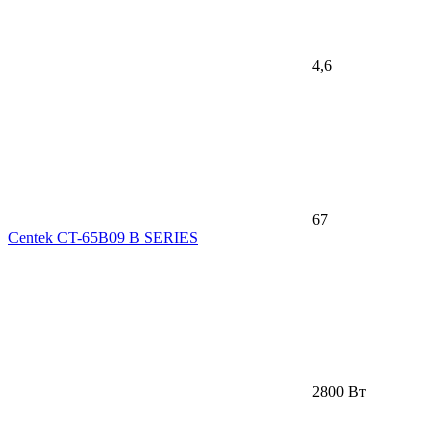
4,6
67
Centek CT-65B09 B SERIES
2800 Вт