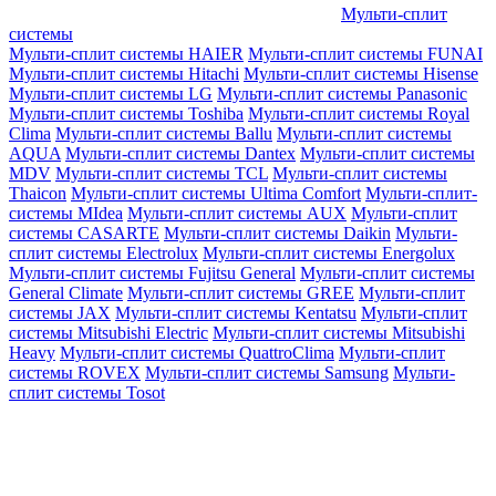
Мульти-сплит
системы
Мульти-сплит системы HAIER
Мульти-сплит системы FUNAI
Мульти-сплит системы Hitachi
Мульти-сплит системы Hisense
Мульти-сплит системы LG
Мульти-сплит системы Panasonic
Мульти-сплит системы Toshiba
Мульти-сплит системы Royal
Clima
Мульти-сплит системы Ballu
Мульти-сплит системы
AQUA
Мульти-сплит системы Dantex
Мульти-сплит системы
MDV
Мульти-сплит системы TCL
Мульти-сплит системы
Thaicon
Мульти-сплит системы Ultima Comfort
Мульти-сплит-
системы MIdea
Мульти-сплит системы AUX
Мульти-сплит
системы CASARTE
Мульти-сплит системы Daikin
Мульти-
сплит системы Electrolux
Мульти-сплит системы Energolux
Мульти-сплит системы Fujitsu General
Мульти-сплит системы
General Climate
Мульти-сплит системы GREE
Мульти-сплит
системы JAX
Мульти-сплит системы Kentatsu
Мульти-сплит
системы Mitsubishi Electric
Мульти-сплит системы Mitsubishi
Heavy
Мульти-сплит системы QuattroClima
Мульти-сплит
системы ROVEX
Мульти-сплит системы Samsung
Мульти-
сплит системы Tosot