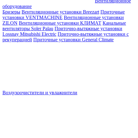
Вентиляционное
оборудование
Бризеры
Вентиляционные установки Breezart
Приточные
установки VENTMACHINE
Вентиляционные установки
ZILON
Вентиляционные установки КЛИМАТ
Канальные
вентиляторы Soler Palau
Приточно-вытяжные установки
Lossnay Mitsubishi Electric
Приточно-вытяжные установки с
рекуперацией
Приточные установки General Climate
Воздухоочистители и увлажнители