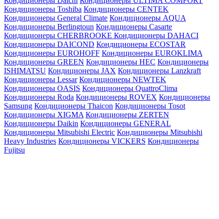
Кондиционеры Daichi
Кондиционеры ULTIMA COMFORT
Кондиционеры Toshiba
Кондиционеры CENTEK
Кондиционеры General Climate
Кондиционеры AQUA
Кондиционеры Berlingtoun
Кондиционеры Casarte
Кондиционеры CHERBROOKE
Кондиционеры DAHACI
Кондиционеры DAICOND
Кондиционеры ECOSTAR
Кондиционеры EUROHOFF
Кондиционеры EUROKLIMA
Кондиционеры GREEN
Кондиционеры HEC
Кондиционеры
ISHIMATSU
Кондиционеры JAX
Кондиционеры Lanzkraft
Кондиционеры Lessar
Кондиционеры NEWTEK
Кондиционеры OASIS
Кондиционеры QuattroClima
Кондиционеры Roda
Кондиционеры ROVEX
Кондиционеры
Samsung
Кондиционеры Thaicon
Кондиционеры Tosot
Кондиционеры XIGMA
Кондиционеры ZERTEN
Кондиционеры Daikin
Кондиционеры GENERAL
Кондиционеры Mitsubishi Electric
Кондиционеры Mitsubishi
Heavy Industries
Кондиционеры VICKERS
Кондиционеры
Fujitsu