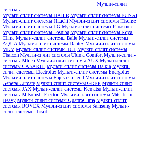
Мульти-сплит
системы
Мульти-сплит системы HAIER
Мульти-сплит системы FUNAI
Мульти-сплит системы Hitachi
Мульти-сплит системы Hisense
Мульти-сплит системы LG
Мульти-сплит системы Panasonic
Мульти-сплит системы Toshiba
Мульти-сплит системы Royal
Clima
Мульти-сплит системы Ballu
Мульти-сплит системы
AQUA
Мульти-сплит системы Dantex
Мульти-сплит системы
MDV
Мульти-сплит системы TCL
Мульти-сплит системы
Thaicon
Мульти-сплит системы Ultima Comfort
Мульти-сплит-
системы MIdea
Мульти-сплит системы AUX
Мульти-сплит
системы CASARTE
Мульти-сплит системы Daikin
Мульти-
сплит системы Electrolux
Мульти-сплит системы Energolux
Мульти-сплит системы Fujitsu General
Мульти-сплит системы
General Climate
Мульти-сплит системы GREE
Мульти-сплит
системы JAX
Мульти-сплит системы Kentatsu
Мульти-сплит
системы Mitsubishi Electric
Мульти-сплит системы Mitsubishi
Heavy
Мульти-сплит системы QuattroClima
Мульти-сплит
системы ROVEX
Мульти-сплит системы Samsung
Мульти-
сплит системы Tosot