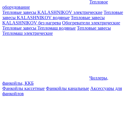
Тепловое
оборудование
Тепловые завесы KALASHNIKOV электрические
Тепловые
завесы KALASHNIKOV водяные
Тепловые завесы
KALASHNIKOV без нагрева
Обогреватели электрические
Тепловые завесы Тепломаш водяные
Тепловые завесы
Тепломаш электрические
Чиллеры,
фанкойлы, ККБ
Фанкойлы кассетные
Фанкойлы канальные
Аксессуары для
фанкойлов