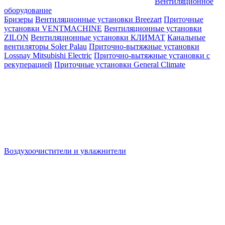
Вентиляционное
оборудование
Бризеры
Вентиляционные установки Breezart
Приточные
установки VENTMACHINE
Вентиляционные установки
ZILON
Вентиляционные установки КЛИМАТ
Канальные
вентиляторы Soler Palau
Приточно-вытяжные установки
Lossnay Mitsubishi Electric
Приточно-вытяжные установки с
рекуперацией
Приточные установки General Climate
Воздухоочистители и увлажнители