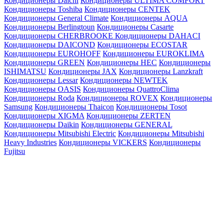
Кондиционеры Daichi
Кондиционеры ULTIMA COMFORT
Кондиционеры Toshiba
Кондиционеры CENTEK
Кондиционеры General Climate
Кондиционеры AQUA
Кондиционеры Berlingtoun
Кондиционеры Casarte
Кондиционеры CHERBROOKE
Кондиционеры DAHACI
Кондиционеры DAICOND
Кондиционеры ECOSTAR
Кондиционеры EUROHOFF
Кондиционеры EUROKLIMA
Кондиционеры GREEN
Кондиционеры HEC
Кондиционеры
ISHIMATSU
Кондиционеры JAX
Кондиционеры Lanzkraft
Кондиционеры Lessar
Кондиционеры NEWTEK
Кондиционеры OASIS
Кондиционеры QuattroClima
Кондиционеры Roda
Кондиционеры ROVEX
Кондиционеры
Samsung
Кондиционеры Thaicon
Кондиционеры Tosot
Кондиционеры XIGMA
Кондиционеры ZERTEN
Кондиционеры Daikin
Кондиционеры GENERAL
Кондиционеры Mitsubishi Electric
Кондиционеры Mitsubishi
Heavy Industries
Кондиционеры VICKERS
Кондиционеры
Fujitsu