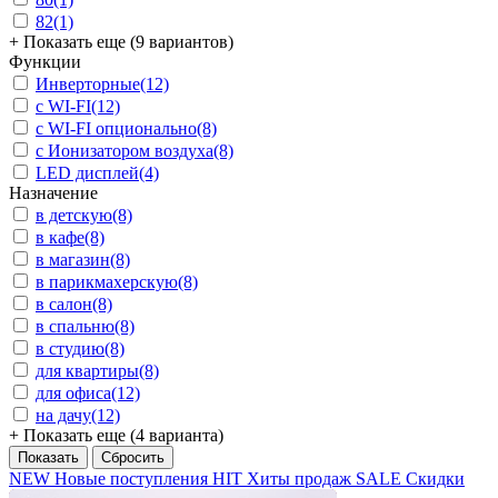
82
(1)
+ Показать еще (9 вариантов)
Функции
Инверторные
(12)
с WI-FI
(12)
с WI-FI опционально
(8)
с Ионизатором воздуха
(8)
LED дисплей
(4)
Назначение
в детскую
(8)
в кафе
(8)
в магазин
(8)
в парикмахерскую
(8)
в салон
(8)
в спальню
(8)
в студию
(8)
для квартиры
(8)
для офиса
(12)
на дачу
(12)
+ Показать еще (4 варианта)
NEW
Новые поступления
HIT
Хиты продаж
SALE
Скидки